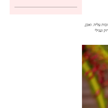
ות עליה. ואכן,
וק ועגילי