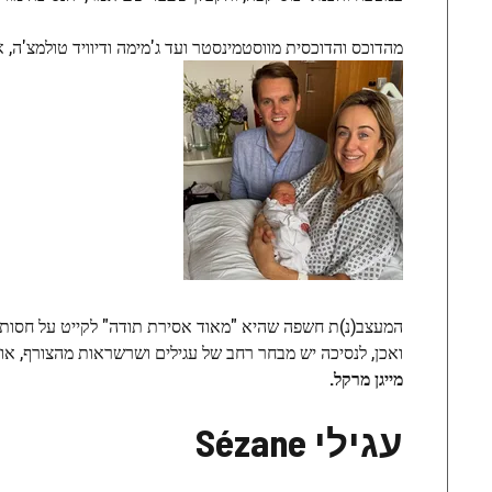
מהדוכס והדוכסית מווסטמינסטר ועד ג'מימה ודיוויד טולמצ'ה, אילו
המעצב(נ)ת חשפה שהיא "מאוד אסירת תודה" לקייט על חסותה, ו
ואכן, לנסיכה יש מבחר רחב של עגילים ושרשראות מהצורף, אות
מייגן מרקל.
עגילי Sézane