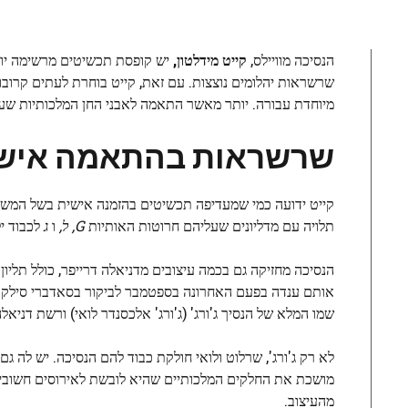
הנסיכה מוויילס,
קייט מידלטון,
יש קופסת תכשיטים מרשימה יותר
שרשראות יהלומים נוצצות. עם זאת, קייט בוחרת לעתים קרו
מיוחדת עבורה. יותר מאשר התאמה לאבני החן המלכותיות שעב
שרשראות בהתאמה איש
קייט ידועה כמי שמעדיפה תכשיטים בהזמנה אישית בשל המשמ
תלויה עם מדליונים שעליהם חרוטות האותיות
G,
ל,
ו
ג
לכבוד יל
הנסיכה מחזיקה גם בכמה עיצובים מדניאלה דרייפר, כולל תליו
אותם ענדה בפעם האחרונה בספטמבר לביקור בסאדברי סילק מ
שמו המלא של הנסיך ג'ורג' (ג'ורג' אלכסנדר לואי) ורשת דניא
לא רק ג'ורג', שרלוט ולואי חולקת כבוד להם הנסיכה. יש לה
מושכת את החלקים המלכותיים שהיא לובשת לאירוסים חשובים
מהעיצוב.