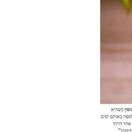
סון
כשהיא
למפה באותם ימים
אחד הייתי
דיחות'".