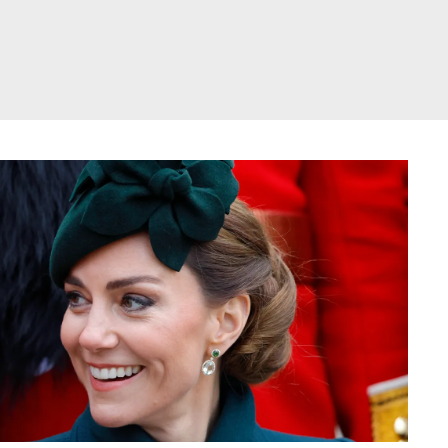
דלג
תוכן