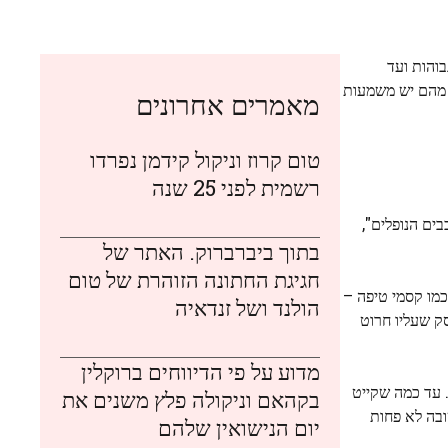
והות ועד
 מהם יש משמעות
מאמרים אחרונים
טום קרוז וניקול קידמן נפרדו
רשמית לפני 25 שנה
ים הנופלים",
בתוך ביברברוק. האתר של
חגיגת החתונה הזוהרת של טום
כמו קסמי טיפה –
הולנד ושל זנדאיה
ק שעליו חרוט
מדוע על פי הדיווחים ברוקלין
 עד כמה שקייט
בקהאם וניקולה פלץ משנים את
בה לא פחות
יום הנישואין שלהם