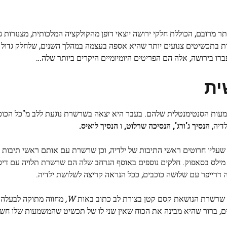
 מרובם, הכוללת חלקי ירושה יוצאי דופן מהקולקציה המלכותית, מצנזרות גב
בות בתכשיטים צנועים יותר שהיא אספה בעצמה במהלך השנים, שלחלק גדול
רו בירושה, אלה הם הפריטים היומיומיים היקרים ביותר שלה…
ית
עות הסנטימנטלית שלהם. בעבר היא יצאה בשרשרת נוגעת ללב מ"כל הכוכב
דיה,
הנסיך ג'ורג', הנסיכה שרלוט,
ו
הנסיך לואיס.
ן שעליו חרוטים ראשי התיבות של ילדיה, וכן שרשרת עם אותם ראשי תיבות 
ילס בסאפוק. חלקים נוספים באוסף הנרחב שלה הם שרשרת תלויה עם דיס
לה דרייפר עם שלושה כוכבים, ככל הנראה קריצה לשלושת ילדיה.
 גם שרשרת הנושאת קסם קטן בצורת לב כתוב באות
W,
מחווה מתוקה לבעלה.
, ברור שהיא מבינה את הכוח שאין שני לו של תכשיט שהמשמעות שלו חשו