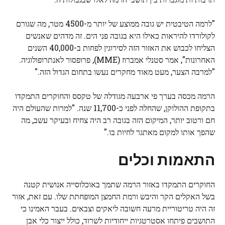
"לרמה הטיבטית יש גובה ממוצע של יותר מ-4500 מטר, מה שגורם
לקולורדו להיראות כאילו היא בגובה פני הים. זה מדהים שאנשים
הצליחו לכבוש את האזור הזה לסירוגין לפחות ב-40,000 השנים
האחרונות", אמר סטנלי אמברוז (MME), פרופסור לאנתרופולוגיה.
"למרבה הצער, מעט מאוד מחקרים נעשו בתחום הגדול הזה."
הרמה מכסה בערך פי ארבעה מגודלה של טקסס והחוקרים התמקדו
בתקופת ההולוקן, שהחלה לפני כ-11,700 שנה. "למרות שהעולם היה
חם ורטוב יותר, המיקום הזה בגובה רב היה צחיח ובעיקר עשב, מה
שהפך אותו למקום מאתגר לחיות בו."
התאמות וכלים
החוקרים התמקדו באזור הרמה שתמך באוכלוסייה אנושית קטנה
בשל האקלים הקר והיבש ורמת החמצן המופחתת שלו. עם זאת, אזור
זה היה טריטוריית מרעה חשובה ליאקים וצבאים. בעבר האמינו כי
התושבים פיתחו אסטרטגיות ייחודיות לשרוד, כולל ייצור כלי אבן