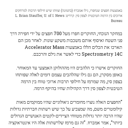
באמצעות חפצים שנחפרו, גילו אמברוז (בתמונה) וצוותו שיש חילופי תרבות למרחקים
ארוכים בין הרמה הטיבטית לצפון סין. קרדיט: L. Brian Stauffer, U. of I. News
Bureau
במחקר הנוכחי, החוקרים חפרו מעל 700 חפצים על ידי חפירה דרך
פני השטח ואיסוף אותם משכבות משקע שונות. לאחר מכן הם
תארכו את הכלים הללו באמצעות Accelerator Mass
Spectrometry 14C כדי לאשר את גילם והרכבם.
החוקרים אישרו כי הלהבים היו מההולוקן האמצעי עד המאוחר.
באופן מסקרן, הם גם גילו שהלהבים עצמם דומים לאלה שפותחו
בצפון סין, מה שמרמז על חילופי תרבות ארוכי טווח בין הרמה
הטיבטית לצפון סין דרך הקהילות שחיו בהיקף הרמה.
"החפצים האלה נוצרו מחומרים גיאולוגיים שהיו ממוקמים מאות
קילומטרים משם, מה שמצביע על כך שיש רשתות חברתיות גדולות
שהיו הרבה יותר גדולות מטווחי הציידים-לקטים האנושיים הגדולים
ביותר", אמר אמברוז. "זה גם מרמז שלרשתות אלה היו אינטראקציה