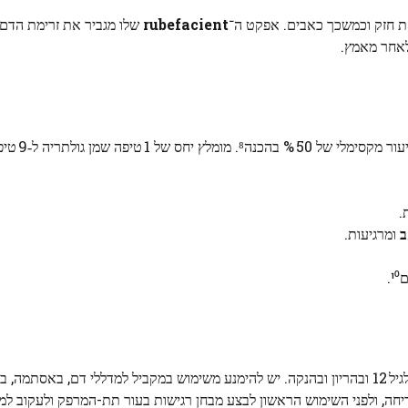
rubefacient
שלו מגביר את זרימת הדם 
לאחר מאמץ.
להימנע מגירוי עור, יש לדלל את 
.
ב
ומרגיעות.
על פי ANSM, השימוש בשמן הגולתריה אסור בילדים מתחת לגיל 12 ובהריון ובהנקה. יש להימנע משימוש במקביל למדללי ד
, ולפני השימוש הראשון לבצע מבחן רגישות בעור תת-המרפק ולעקוב למשך 24 שע