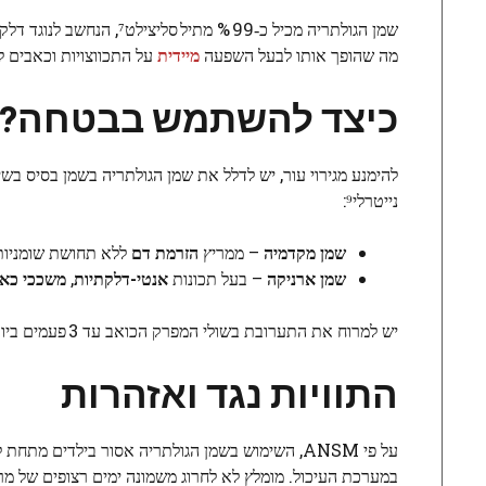
שמן הגולתריה מכיל כ‑99 % מתיל סליצילט⁷, הנחשב לנוגד דלקת חזק וכמשכך כאבים. אפקט ה־
מה שהופך אותו לבעל השפעה
מיידית
על התכווצויות וכאבים 
כיצד
להשתמש
בבטחה
?
נייטרלי⁹:
שמן מקדמיה
– ממריץ
הזרמת דם
ללא תחושת שומניות
שמן ארניקה
– בעל תכונות
אנטי-דלקתיות
,
משככי כא
יש למרוח את התערובת בשולי המפרק הכואב עד 3 פעמים ביום¹⁰.
התוויות
נגד
ואזהרות
במערכת העיכול. מומלץ לא לחרוג משמונה ימים רצופים של מריחה