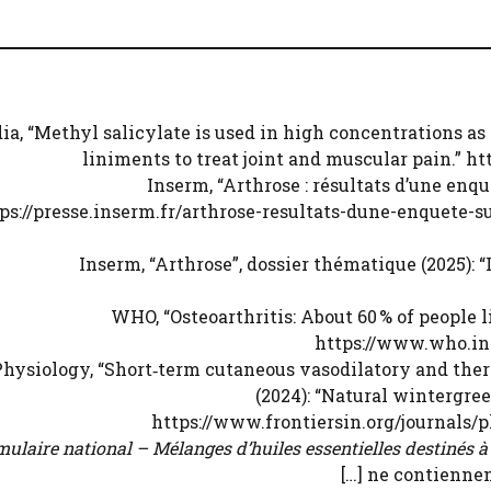
edia, “Methyl salicylate is used in high concentrations a
liniments to treat joint and muscular pain.” h
4. Inserm, “Arthrose : résultats d’une enq
ps://presse.inserm.fr/arthrose-resultats-dune-enquete-su
5. Inserm, “Arthrose”, dossier thématique (2025):
6. WHO, “Osteoarthritis: About 60 % of people
https://www.who.int
in Physiology, “Short‑term cutaneous vasodilatory and th
(2024): “Natural wintergree
https://www.frontiersin.org/journals/p
ulaire national – Mélanges d’huiles essentielles destinés à
[…] ne contiennen