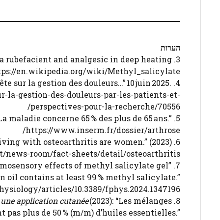
הערות
s a rubefacient and analgesic in deep heating
ttps://en.wikipedia.org/wiki/Methyl_salicylate
uête sur la gestion des douleurs…” 10 juin 2025.
r-la-gestion-des-douleurs-par-les-patients-et-
perspectives-pour-la-recherche/70556/
 “La maladie concerne 65 % des plus de 65 ans.”
https://www.inserm.fr/dossier/arthrose/
 living with osteoarthritis are women.” (2023)
/news-room/fact-sheets/detail/osteoarthritis
ermosensory effects of methyl salicylate gel”
n oil contains at least 99 % methyl salicylate.”
hysiology/articles/10.3389/fphys.2024.1347196
 une application cutanée
(2023): “Les mélanges
8. ANSM,
t pas plus de 50 % (m/m) d’huiles essentielles.”