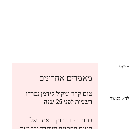
ית³.
מאמרים אחרונים
טום קרוז וניקול קידמן נפרדו
ארתרוזה היא המחלה המפרקית השכיחה ביותר בצרפת, וכ‑10 מיליון צרפתים סובלים ממנה⁴. היא מופיעה בעיקר בקרב אנשים בגיל 65 ומעלה⁵, כאשר
רשמית לפני 25 שנה
בתוך ביברברוק. האתר של
חגיגת החתונה הזוהרת של טום