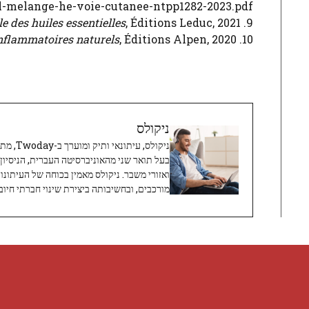
al-melange-he-voie-cutanee-ntpp1282-2023.pdf
e des huiles essentielles
, Éditions Leduc, 2021.
9. Danièle Festy,
inflammatoires naturels
, Éditions Alpen, 2020.
10. Philippe Chavanne,
ניקולס
ניקולס, 
בעל תואר שני מהאוניברסיטה העברית, הניסיון
ואזורי משבר. ניקולס מאמין בכוחה של העיתונו
מורכבים, ובחשיבותה ביצירת שינוי חברתי חיובי