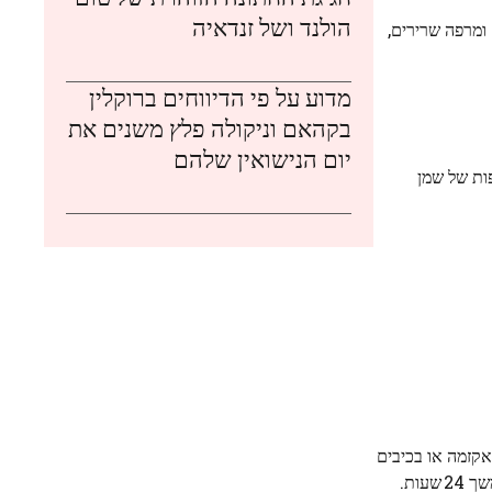
הולנד ושל זנדאיה
ומרפה שרירים,
מדוע על פי הדיווחים ברוקלין
בקהאם וניקולה פלץ משנים את
יום הנישואין שלהם
שמן הגולתריה בשמן בסיס בשיעור מקסימלי של 50 % בהכנה⁸. מומלץ יחס של 1 טיפה שמן גולתריה ל‑9 טיפות של שמן
ם, באסתמה, באקזמה או בכיבים
ות.