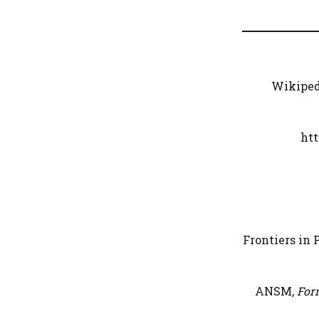
3. Wikip
htt
7. Frontiers 
Form