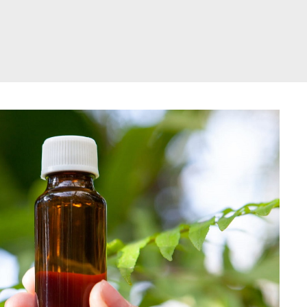
דלג
תוכן