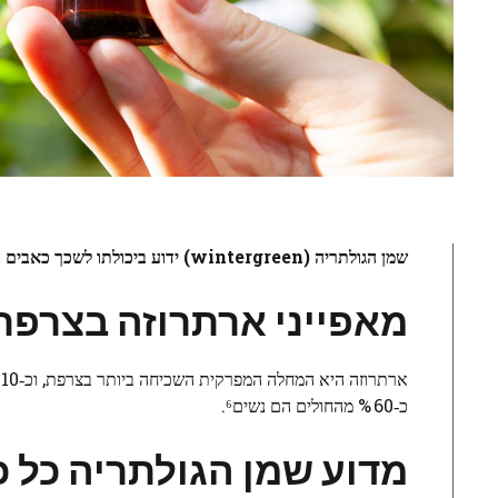
שמן הגולתריה (wintergreen) ידוע ביכולתו לשכך כאבים ביעילות וליצור תחושת
מאפייני
ארתרוזה
בצרפת
כ‑60 % מהחולים הם נשים⁶.
מדוע
שמן
הגולתריה
כל
כ