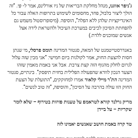
ג'ניפר אווגנו,
מנהל מחלקת הבריאות של ניו אורלינס, אמר ל-
פִּי.
"זה
הולך ליצור בלבול, פחד, מחסומים לשימוש בתרופות האלה עבור כל
האינדיקציות שלהן ללא הפלה", הוסיפה. (מיסופרוסטול משמש גם
להפחתת הסיכון לכיבים במערכת העיכול ולהשראת לידה אצל
אנשים שמוכנים ללדת.)
באנדרסטייטמנט של המאה, סנטור המדינה
תומס פרסלי,
מי שנתן
חסות להצעת החוק, אמר לקולגות ביום חמישי: "אני מבין שזה עלול
לגרום לחלק מהגוף הזה קצת צרבת. אבל אני באמת מאמין שזהו
הצעד הנכון לוודא שהפעולה הפלילית בחזית תיפסק". בינתיים, סנטור
המדינה
הת'ר מיילי קלאוד
אמרו למחוקקים, "התועלת של הצעת
החוק הזו עולה בהרבה על הסיכון", והוסיפה, "זה טוב לנשים".
מריק גרלנד קורא לטראמפ על טענות פזיזות בטירוף – שלא לומר
שקריות – על ביידן
טד קרוז באמת חושב שאנשים יאמינו לזה