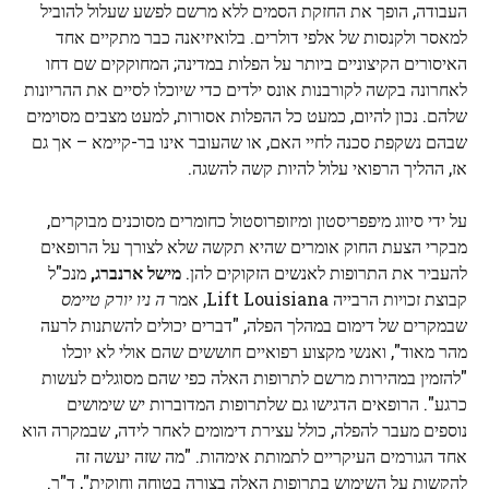
העבודה, הופך את החזקת הסמים ללא מרשם לפשע שעלול להוביל
למאסר ולקנסות של אלפי דולרים. בלואיזיאנה כבר מתקיים אחד
האיסורים הקיצוניים ביותר על הפלות במדינה; המחוקקים שם דחו
לאחרונה בקשה לקורבנות אונס ילדים כדי שיוכלו לסיים את ההריונות
שלהם. נכון להיום, כמעט כל ההפלות אסורות, למעט מצבים מסוימים
שבהם נשקפת סכנה לחיי האם, או שהעובר אינו בר-קיימא – אך גם
אז, ההליך הרפואי עלול להיות קשה להשגה.
על ידי סיווג מיפפריסטון ומיזופרוסטול כחומרים מסוכנים מבוקרים,
מבקרי הצעת החוק אומרים שהיא תקשה שלא לצורך על הרופאים
להעביר את התרופות לאנשים הזקוקים להן.
מישל ארנברג,
מנכ"ל
קבוצת זכויות הרבייה Lift Louisiana, אמר
ה
ניו יורק טיימס
שבמקרים של דימום במהלך הפלה, "דברים יכולים להשתנות לרעה
מהר מאוד", ואנשי מקצוע רפואיים חוששים שהם אולי לא יוכלו
"להזמין במהירות מרשם לתרופות האלה כפי שהם מסוגלים לעשות
כרגע". הרופאים הדגישו גם שלתרופות המדוברות יש שימושים
נוספים מעבר להפלה, כולל עצירת דימומים לאחר לידה, שבמקרה הוא
אחד הגורמים העיקריים לתמותת אימהות. "מה שזה יעשה זה
להקשות על השימוש בתרופות האלה בצורה בטוחה וחוקית", ד"ר.