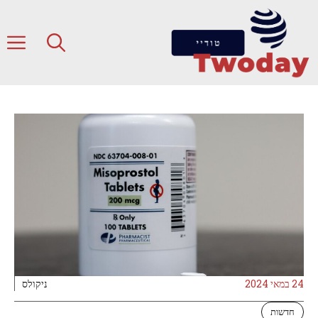
דלג
תוכן
ת
24 במאי 2024
ניקולס
חדשות