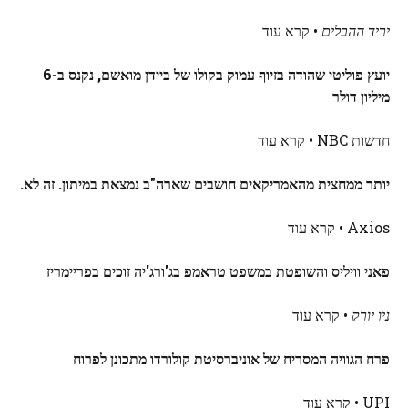
יריד ההבלים
• קרא עוד
יועץ פוליטי שהודה בזיוף עמוק בקולו של ביידן מואשם, נקנס ב-6
מיליון דולר
חדשות NBC • קרא עוד
יותר ממחצית מהאמריקאים חושבים שארה"ב נמצאת במיתון. זה לא.
Axios • קרא עוד
פאני וויליס והשופטת במשפט טראמפ בג'ורג'יה זוכים בפריימריז
ניו יורק
• קרא עוד
פרח הגוויה המסריח של אוניברסיטת קולורדו מתכונן לפרוח
UPI • קרא עוד