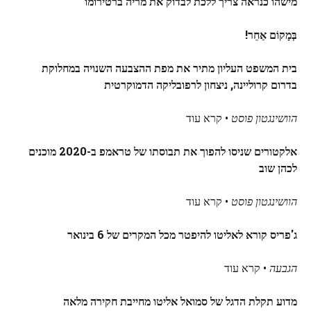
מישהו כנראה צריך ללכת לבדוק את מריה ברטירומו
בְּמָקוֹם אַחֵר!
בית המשפט העליון מתיר את מפת ההצבעה השנויה במחלוקת
בדרום קרוליינה, ניצחון לרפובליקה הדמוקרטית
הוושינגטון פוסט
• קרא עוד
אלקטורים שניסו להפוך את תבוסתו של טראמפ ב-2020 מוכנים
לכהן שוב
הוושינגטון פוסט
• קרא עוד
ג'פריס קורא לאליטו להיפטר מכל המקרים של 6 בינואר
הגבעה
• קרא עוד
מדוע תקלת הדגל של סמואל אליטו מחייבת חקירה מלאה