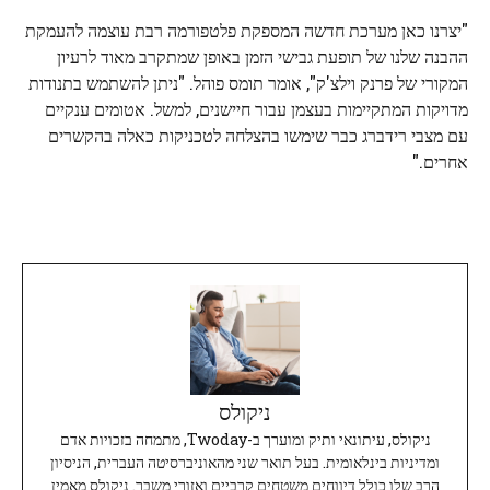
"יצרנו כאן מערכת חדשה המספקת פלטפורמה רבת עוצמה להעמקת
ההבנה שלנו של תופעת גבישי הזמן באופן שמתקרב מאוד לרעיון
המקורי של פרנק וילצ'ק", אומר תומס פוהל. "ניתן להשתמש בתנודות
מדויקות המתקיימות בעצמן עבור חיישנים, למשל. אטומים ענקיים
עם מצבי רידברג כבר שימשו בהצלחה לטכניקות כאלה בהקשרים
אחרים."
ניקולס
ניקולס, עיתונאי ותיק ומוערך ב-Twoday, מתמחה בזכויות אדם
ומדיניות בינלאומית. בעל תואר שני מהאוניברסיטה העברית, הניסיון
הרב שלו כולל דיווחים משטחים קרביים ואזורי משבר. ניקולס מאמין