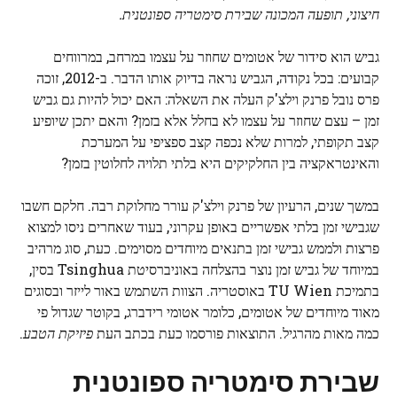
חיצוני, תופעה המכונה שבירת סימטריה ספונטנית.
גביש הוא סידור של אטומים שחוזר על עצמו במרחב, במרווחים
קבועים: בכל נקודה, הגביש נראה בדיוק אותו הדבר. ב-2012, זוכה
פרס נובל פרנק וילצ'ק העלה את השאלה: האם יכול להיות גם גביש
זמן – עצם שחוזר על עצמו לא בחלל אלא בזמן? והאם יתכן שיופיע
קצב תקופתי, למרות שלא נכפה קצב ספציפי על המערכת
והאינטראקציה בין החלקיקים היא בלתי תלויה לחלוטין בזמן?
במשך שנים, הרעיון של פרנק וילצ'ק עורר מחלוקת רבה. חלקם חשבו
שגבישי זמן בלתי אפשריים באופן עקרוני, בעוד שאחרים ניסו למצוא
פרצות ולממש גבישי זמן בתנאים מיוחדים מסוימים. כעת, סוג מרהיב
במיוחד של גביש זמן נוצר בהצלחה באוניברסיטת Tsinghua בסין,
בתמיכת TU Wien באוסטריה. הצוות השתמש באור לייזר ובסוגים
מאוד מיוחדים של אטומים, כלומר אטומי רידברג, בקוטר שגדול פי
כמה מאות מהרגיל. התוצאות פורסמו כעת בכתב העת
פיזיקת הטבע
.
שבירת סימטריה ספונטנית