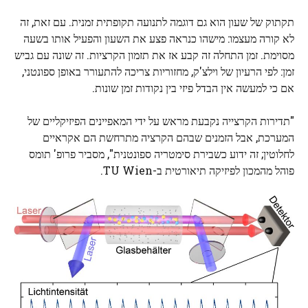
תקתוק של שעון הוא גם דוגמה לתנועה תקופתית זמנית. עם זאת, זה
לא קורה מעצמו: מישהו כנראה פצע את השעון והפעיל אותו בשעה
מסוימת. זמן התחלה זה קבע אז את תזמון הקרציות. זה שונה עם גביש
זמן: לפי הרעיון של וילצ'ק, מחזוריות צריכה להתעורר באופן ספונטני,
אם כי למעשה אין הבדל פיזי בין נקודות זמן שונות.
"תדירות הקרצייה נקבעת מראש על ידי המאפיינים הפיזיקליים של
המערכת, אבל הזמנים שבהם הקרציה מתרחשת הם אקראיים
לחלוטין; זה ידוע כשבירת סימטריה ספונטנית", מסביר פרופ' תומס
פוהל מהמכון לפיזיקה תיאורטית ב-TU Wien.