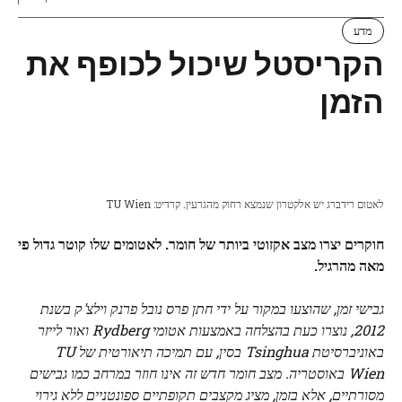
מדע
הקריסטל שיכול לכופף את
הזמן
לאטום רידברג יש אלקטרון שנמצא רחוק מהגרעין. קרדיט: TU Wien
חוקרים יצרו מצב אקזוטי ביותר של חומר. לאטומים שלו קוטר גדול פי
מאה מהרגיל.
גבישי זמן, שהוצעו במקור על ידי חתן פרס נובל פרנק וילצ'ק בשנת
2012, נוצרו כעת בהצלחה באמצעות אטומי Rydberg ואור לייזר
באוניברסיטת Tsinghua בסין, עם תמיכה תיאורטית של TU
Wien באוסטריה. מצב חומר חדש זה אינו חוזר במרחב כמו גבישים
מסורתיים, אלא בזמן, מציג מקצבים תקופתיים ספונטניים ללא גירוי