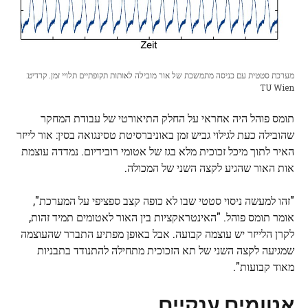
מערכת סטטית עם כניסה מתמשכת של אור מובילה לאותות תקופתיים תלויי זמן. קרדיט:
TU Wien
תומס פוהל היה אחראי על החלק התיאורטי של עבודת המחקר
שהובילה כעת לגילוי גביש זמן באוניברסיטת טסינגואה בסין: אור לייזר
האיר לתוך מיכל זכוכית מלא בגז של אטומי רובידיום. נמדדה עוצמת
אות האור שהגיע לקצה השני של המכולה.
"זהו למעשה ניסוי סטטי שבו לא כופה קצב ספציפי על המערכת",
אומר תומס פוהל. "האינטראקציות בין האור לאטומים תמיד זהות,
לקרן הלייזר יש עוצמה קבועה. אבל באופן מפתיע התברר שהעוצמה
שמגיעה לקצה השני של תא הזכוכית מתחילה להתנודד בתבניות
מאוד קבועות".
אטומים ענקיים