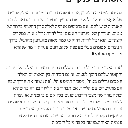
המפתח לניסוי היה להכין את האטומים בצורה מיוחדת: האלקטרונים
של א
אָטוֹם
יכולים להקיף את הגרעין בנתיבים שונים, בהתאם לכמות
האנרגיה שיש להם. אם מוסיפים אנרגיה לאלקטרון החיצוני ביותר של
אטום, המרחק שלו מגרעין האטום יכול להיות גדול מאוד. במקרים
קיצוניים, הוא יכול להיות רחוק פי כמה מאות מהגרעין מהרגיל. בדרך
זו נוצרים אטומים בעלי מעטפת אלקטרונים ענקית – מה שנקרא
אטומי Rydberg.
"אם האטומים במיכל הזכוכית שלנו מוכנים במצבים כאלה של רידברג
והקוטר שלהם הופך לעצום, אז גם הכוחות בין האטומים האלה
הופכים גדולים מאוד", מסביר תומס פוהל. "וזה משנה את הדרך שבה
הם מתקשרים עם הלייזר. אם תבחרו באור לייזר בצורה כזו שהוא
יכול לעורר שני מצבי רידברג שונים בכל אטום בו זמנית, אז נוצרת
לולאת משוב שגורמת לתנודות ספונטניות בין שני המצבים האטומיים.
זה בתורו מוביל גם לספיגת אור מתנודדת". מעצמם, האטומים
הענקיים נקלעים לפעימה קבועה, והפעימה הזו מתורגמת לקצב
עוצמת האור שמגיעה בקצה מיכל הזכוכית.