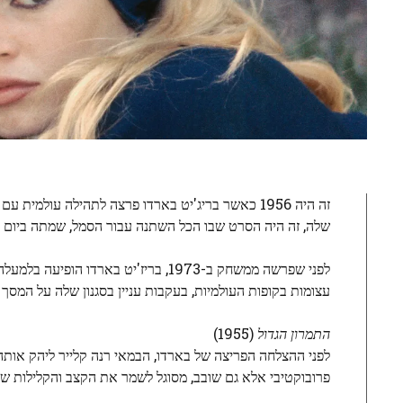
זה היה 1956 כאשר בריג'יט בארדו פרצה לתהילה עולמית עם
שלה, זה היה הסרט שבו הכל השתנה עבור הסמל, שמתה ביום ראשון בגיל 91: לפתע, היא הייתה התגלמות החוש
עצומות בקופות העולמיות, בעקבות עניין בסגנון שלה על המסך
התמרון הגדול
(1955)
לפני ההצלחה הפריצה של בארדו, הבמאי רנה קלייר ליהק אותה
פרובוקטיבי אלא גם שובב, מסוגל לשמר את הקצב והקלילות ש