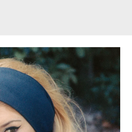
דלג
תוכן