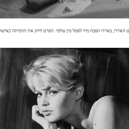
ייט הארדי, בארדו הפכה מיד לסמל מין עולמי. הסרט חיזק את תדמיתה כאישה