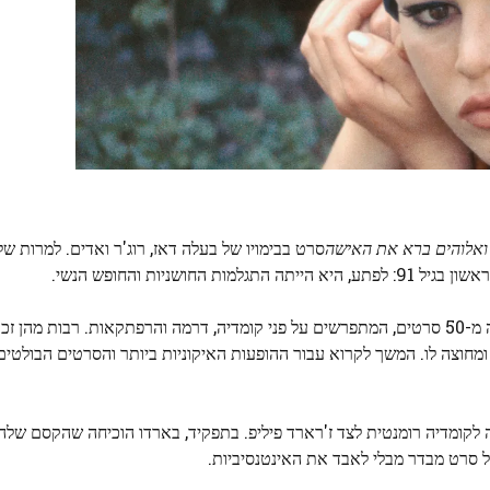
ואלוהים ברא את האישה
סרט בבימויו של בעלה דאז, רוג'ר ואדים. למרות 
ניות והחופש הנשי.
לפני שפרשה ממשחק ב-1973, בריז'יט בארדו הופיעה בלמעלה מ-50 סרטים, המתפרשים על פני קומדיה, דרמה והרפתקאות. רבות
 ומחוצה לו. המשך לקרוא עבור ההופעות האיקוניות ביותר והסרטים הבולטים
 לקומדיה רומנטית לצד ז'רארד פיליפ. בתפקיד, בארדו הוכיחה שהקסם שלה
ל סרט מבדר מבלי לאבד את האינטנסיביות.