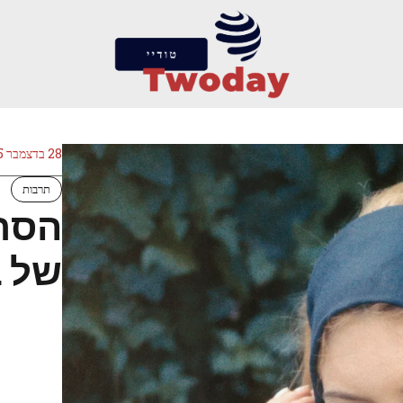
28 בדצמבר 2025
תרבות
הסרט
של ב