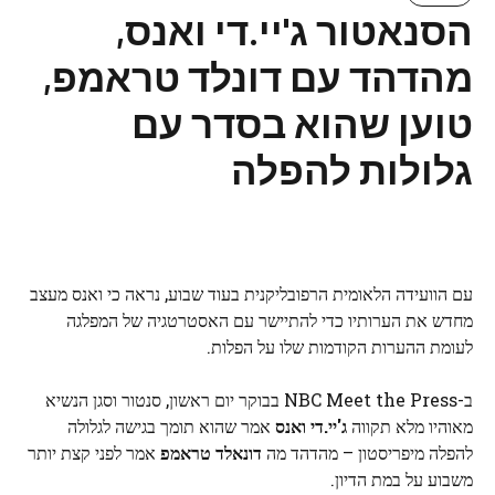
הסנאטור ג'יי.די ואנס,
מהדהד עם דונלד טראמפ,
טוען שהוא בסדר עם
גלולות להפלה
עם הוועידה הלאומית הרפובליקנית בעוד שבוע, נראה כי ואנס מעצב
מחדש את הערותיו כדי להתיישר עם האסטרטגיה של המפלגה
לעומת ההערות הקודמות שלו על הפלות.
ב-NBC Meet the Press בבוקר יום ראשון, סנטור וסגן הנשיא
מאוהיו מלא תקווה
ג'יי.די ואנס
אמר שהוא תומך בגישה לגלולה
להפלה מיפריסטון – מהדהד מה
דונאלד טראמפ
אמר לפני קצת יותר
משבוע על במת הדיון.