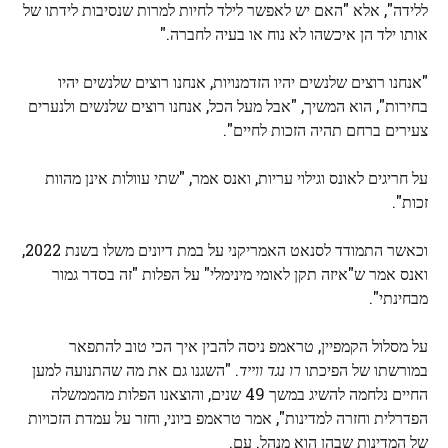
ללידה", אלא "האם יש לאפשר לילד לחיות למרות שנסיבות לידתו של
אותו ילד הן איכשהו לא נוח או בעיה לחברה."
"אנחנו רוצים שלנשים יהיו הזדמנויות, אנחנו רוצים שלנשים יהיו
בחירות", הוא המשיך, "אבל מעל הכל, אנחנו רוצים שלנשים ולנערים
צעירים ברחם תהיה הזכות לחיים".
על חריגים לאונס וגילוי עריות, ואנס אמר, "שתי עוולות אינן מהוות
זכות".
וכאשר התמודד לסנאט האמריקני על במת דיונים משלו בשנת 2022,
ואנס אמר ש"איזה תקן לאומי מינימלי" על הפלות "זה בסדר גמור
מבחינתי".
על מסלול הקמפיין, טראמפ ניסה להבין איך הכי טוב להתפאר
במורשתו של הפיכתו
רו נגד ווייד
. "השגנו גם את מה שהתנועה למען
החיים נלחמה להשיג במשך 49 שנים, והוצאנו הפלות מהממשלה
הפדרלית וחזרה למדינות", אמר טראמפ ביוני, וחזר על עמדת הזכויות
של המדינות שבהן הוא מנהל. עם.