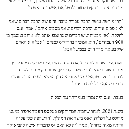
בכך שהחוקה אינה מכילה זכות להפלה", הוא ממשיך, "ה-FDA מחויב
מבחינה אתית וחוקית לחזור ולבטל את אישורו הראשוני".
"קרן מורשת עושה הרבה עבודה טובה. זה עושה הרבה דברים שאני
לא מסכים איתם, הרבה דברים שאני מסכים איתם", אמר ואנס
לוולקר. "אני מבטיח שיש דברים שטראמפ אוהב ולא אוהב במסמך בן
900 העמודים", הוא המשיך בהתייחס למנדט. "אבל הוא האדם
שיקבע את סדר היום בממשל הבא".
ואנס אמר שהוא לא קיבל את השיחה מטראמפ שביקש ממנו לרוץ
איתו באופן רשמי. "הכי חשוב, קריסטן, אנחנו רק מנסים לעבוד כדי
לבחור בדונלד טראמפ. מי שלא יהיה סגן הנשיא, יש לו הרבה אנשים
טובים שהוא יכול לבחור מהם".
בעבר, ואנס היה נמרץ בעמדותיו נגד הפלות.
בשנת 2021, לאחר שהבית המחוקקים בטקסס העביר איסור כמעט
מוחלט על הפלות, ואנס בישר את המהלך. "ההשקפה שלי על זה
הייתה מאוד ברורה", אמר, "זה לא האם יש להכריח אישה להביא ילד