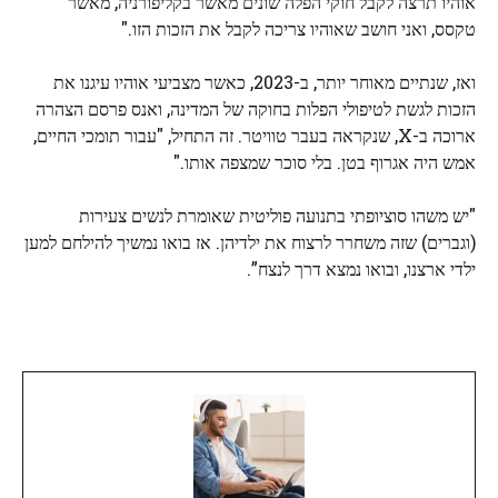
אוהיו תרצה לקבל חוקי הפלה שונים מאשר בקליפורניה, מאשר
טקסס, ואני חושב שאוהיו צריכה לקבל את הזכות הזו."
ואז, שנתיים מאוחר יותר, ב-2023, כאשר מצביעי אוהיו עיגנו את
הזכות לגשת לטיפולי הפלות בחוקה של המדינה, ואנס פרסם הצהרה
ארוכה ב-X, שנקראה בעבר טוויטר. זה התחיל, "עבור תומכי החיים,
אמש היה אגרוף בטן. בלי סוכר שמצפה אותו."
"יש משהו סוציופתי בתנועה פוליטית שאומרת לנשים צעירות
(וגברים) שזה משחרר לרצוח את ילדיהן. אז בואו נמשיך להילחם למען
ילדי ארצנו, ובואו נמצא דרך לנצח”.