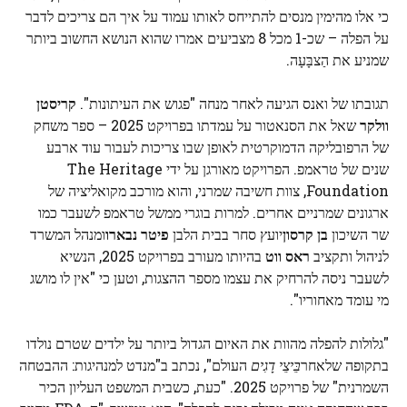
כי אלו מהימין מנסים להתייחס לאותו עמוד על איך הם צריכים לדבר
על הפלה – שכ-1 מכל 8 מצביעים אמרו שהוא הנושא החשוב ביותר
שמניע את הַצבָּעָה.
תגובתו של ואנס הגיעה לאחר מנחה "פגוש את העיתונות".
קריסטן
וולקר
שאל את הסנאטור על עמדתו בפרויקט 2025 – ספר משחק
של הרפובליקה הדמוקרטית לאופן שבו צריכות לעבור עוד ארבע
שנים של טראמפ. הפרויקט מאורגן על ידי The Heritage
Foundation, צוות חשיבה שמרני, והוא מורכב מקואליציה של
ארגונים שמרניים אחרים. למרות בוגרי ממשל טראמפ לשעבר כמו
שר השיכון
בן קרסון
יועץ סחר בבית הלבן
פיטר נבארו
ומנהל המשרד
לניהול ותקציב
ראס ווט
בהיותו מעורב בפרויקט 2025, הנשיא
לשעבר ניסה להרחיק את עצמו מספר ההצגות, וטען כי "אין לו מושג
מי עומד מאחוריו".
"גלולות להפלה מהוות את האיום הגדול ביותר על ילדים שטרם נולדו
בתקופה שלאחר
בֵּיצֵי דָגִים
העולם", נכתב ב"מנדט למנהיגות: ההבטחה
השמרנית" של פרויקט 2025. "כעת, כשבית המשפט העליון הכיר