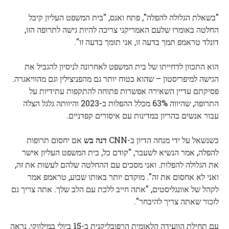
"בשאלת הגלולה להפלה", פתח ואנס, "בית המשפט העליון קיבל
החלטה באומרו שלעם האמריקני צריכה להיות גישה לתרופה הזו,
דונלד טראמפ תמך בדעה זו, אני תומך בדעה זו".
הוא התכוון לדחייתו של בית המשפט לאחרונה לניסיון להגביל את
הגישה למיפריסטון – שהוא בטוח יותר גם מהפניצילין וגם מהוויאגרה.
פסיקתם עדיין השאירה אפשרות פתוחה להתקפות עתידיות על
התרופה, שהיווה 63% מכלל ההפלות ב-2023 והיוותה גלגל הצלה
עבור אנשים בהריון במדינות עם איסורים קפדניים.
כשנשאל על ידי מנחה הדיון ב-CNN
דנה בש
אם יחסום תרופות
להפלה, אמר הנשיא לשעבר, "קודם כל, בית המשפט העליון אישר
את הגלולה להפלות. ואני מסכים עם ההחלטה שלהם לעשות את זה,
ואני לא אחסום את זה". מוקדם יותר באותו שבוע, טראמפ אמר
לקהל של אוונגליסטים, "אתה חייב ללכת עם הלב שלך. אתה צריך גם
לזכור שאתה צריך להיבחר".
עם תחילת הוועידה הלאומית הרפובליקנית ב-15 ביולי במילווקי, נראה