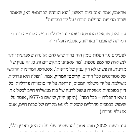
טראמפ, אמר ואנס ביום ראשון, "הוא המנהיג הפרגמטי כאן, שאומר
שרוב מדיניות ההפלות תוכרע על ידי המדינות".
עם זאת, טראמפ התבטא בפומבי נגד מגבלות הגישה לרבייה ברחבי
המדינה שהועברו באריזונה, אלבמה ופלורידה.
לפעילים נגד הפלות בימין היה ברור שיש להם אג'נדה שאפתנית יותר
לנשיאות טראמפ נוספת. "מה שאנחנו מתקשרים זה, כן, זה עניין של
מדינות. זה פשוט לא רק עניין של מדינות", אסטרטג המדיניות הראשי
של סטודנטים לכל החיים,
קריסטי המריק
, אמר. "הפלה היא פדרלית,
משולמת על ידי משלמי המסים, ונדחפת על ידי סוכנויות פדרליות. כל
דיון בסוכנויות מנשקות וניצול לרעה של כוח ממשלתי חייב לכלול את
נושא ההפלות – בכל רמה". (תיקון הייד, שיושם ב-1977, אוסר על
שימוש בכספים פדרליים להפלות למעט מקרים של סכנת חיים, אונס
או גילוי עריות.)
עוד בשנת 2022, ואנס אמר, "ההשקפה שלי על זה היא, באופן כללי,