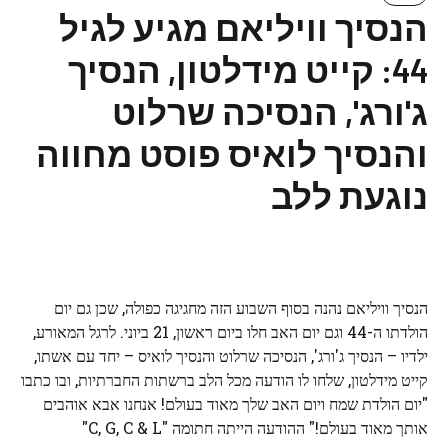
הנסיך וויליאם מגיע לגיל
44: קייט מידלטון, הנסיך
ג'ורג', הנסיכה שרלוט
והנסיך לואיס פוסט מחווה
נוגעת ללב
הנסיך וויליאם נהנה בסוף השבוע הזה מחגיגה כפולה, שכן גם יום
הולדתו ה-44 וגם יום האב חלו ביום ראשון, 21 ביוני. לרגל המאורע,
ילדיו – הנסיך ג'ורג', הנסיכה שרלוט והנסיך לואיס – יחד עם אשתו,
קייט מידלטון, שלחו לו הודעה מכל הלב ברשתות החברתיות, ובו כתבו
"יום הולדת שמח ויום האב שלך מאוד בעולם! אנחנו אבא אוהבים
אותך מאוד בעולם!" ההודעה הייתה חתומה "C, G, C & L"