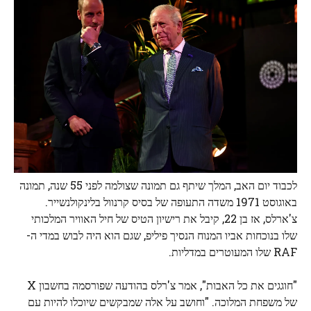
לכבוד יום האב, המלך שיתף גם תמונה שצולמה לפני 55 שנה, תמונה
באוגוסט 1971 משדה התעופה של בסיס קרנוול בלינקולנשייר.
צ'ארלס, אז בן 22, קיבל את רישיון הטיס של חיל האוויר המלכותי
שלו בנוכחות אביו המנוח הנסיך פיליפ, שגם הוא היה לבוש במדי ה-
RAF שלו המעוטרים במדליות.
"חוגגים את כל האבות", אמר צ'רלס בהודעה שפורסמה בחשבון X
של משפחת המלוכה. "וחושב על אלה שמבקשים שיוכלו להיות עם