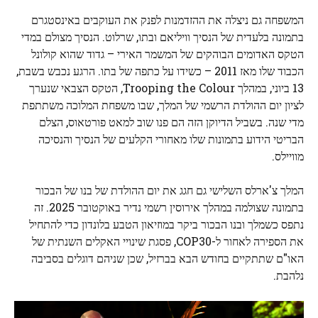
המשפחה גם ניצלה את ההזדמנות לפנק את העוקבים באינסטגרם
בתמונה בלעדית של הנסיך וויליאם ובתו, שרלוט. הנסיך מצולם במדי
הטקס האדומים הבוהקים של המשמר האירי – גדוד שהוא קולונל
הכבוד שלו מאז 2011 – כשידו על כתפה של בתו. הרגע נכבש בשבת,
13 ביוני, במהלך Trooping the Colour, הטקס הצבאי שנערך
לציון יום ההולדת הרשמי של המלך, שבו משפחת המלוכה משתתפת
מדי שנה. בשביל הדיוקן הזה הם פנו שוב למאט פורטאוס, הצלם
הבריטי הידוע בתמונות שלו מאחורי הקלעים של הנסיך והנסיכה
מוויילס.
המלך צ'ארלס השלישי גם חגג את יום ההולדת של בנו של הבכור
בתמונה שצולמה במהלך אירוסין רשמי נדיר באוקטובר 2025. זה
נתפס כשמלך ובנו הבכור ביקר במוזיאון הטבע בלונדון כדי להתחיל
את הספירה לאחור ל-COP30, פסגת שינויי האקלים השנתית של
האו"ם שתתקיים בחודש הבא בברזיל, שכן שניהם דוגלים בסביבה
נלהבת.