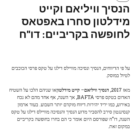
הנסיך וויליאם וקייט
מידלטון סחרו באפטאס
לחופשה בקריביים: דו"ח
על פי הדיווחים, הנסיך ונסיכה מוויילס דילגו על טקס פרסי הכוכבים
לטיול במוסק.
מאז 2017,
הנסיך וויליאם
–
קייט מידלטון
או שניהם הלכו על השטיח
האדום בטקס פרסי BAFTA, אך השנה, אף אחד מהם לא נכח
באירוע, כמו
יריד יהירות
דיווח מוקדם יותר השבוע. בעוד ארמון
קנסינגטון סירב להסביר מדוע הנסיך והנסיכה מוויילס דילגו על טקס
השנה, דו"ח שפורסם היום אומר כי הם בחרו בחופשה בקריביים
במקום זאת.