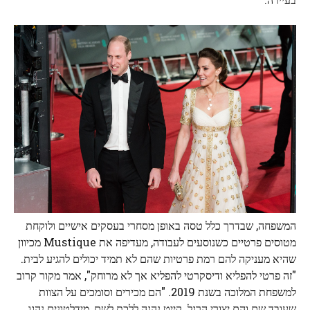
המשפחה, שבדרך כלל טסה באופן מסחרי בעסקים אישיים ולוקחת
מטוסים פרטיים כשנוסעים לעבודה, מעדיפה את Mustique מכיוון
שהיא מעניקה להם רמת פרטיות שהם לא תמיד יכולים להגיע לבית.
"זה פרטי להפליא ודיסקרטי להפליא אך לא מרוחק", אמר מקור קרוב
למשפחת המלוכה בשנת 2019. "הם מכירים וסומכים על הצוות
שעובד שם והם יצורי הרגל. קייט נהגה ללכת לשם, מידלטונים נהגו