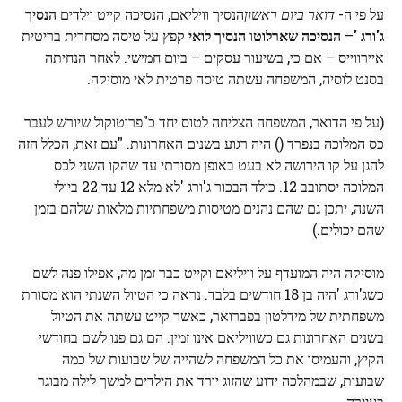
על פי ה-
דואר ביום ראשון
הנסיך וויליאם, הנסיכה קייט וילדים
הנסיך
ג'ורג '
–
הנסיכה שארלוט
ו
הנסיך לואי
קפץ על טיסה מסחרית בריטית
איירווייס – אם כי, בשיעור עסקים – ביום חמישי. לאחר הנחיתה
בסנט לוסיה, המשפחה עשתה טיסה פרטית לאי מוסיקה.
(על פי הדואר, המשפחה הצליחה לטוס יחד כ"פרוטוקול שיורש לעבר
כס המלוכה בנפרד () היה רגוע בשנים האחרונות. "עם זאת, הכלל הזה
להגן על קו הירושה לא בעט באופן מסורתי עד שהקו השני לכס
המלוכה יסתובב 12. כילד הבכור ג'ורג 'לא מלא 12 עד 22 ביולי
השנה, יתכן גם שהם נהנים מטיסות משפחתיות מלאות שלהם בזמן
שהם יכולים.)
מוסיקה היה המועדף על וויליאם וקייט כבר זמן מה, אפילו פנה לשם
כשג'ורג 'היה בן 18 חודשים בלבד. נראה כי הטיול השנתי הוא מסורת
משפחתית של מידלטון בפברואר, כאשר קייט עשתה את הטיול
בשנים האחרונות גם כשוויליאם אינו זמין. הם גם פנו לשם בחודשי
הקיץ, והעמיסו את כל המשפחה לשהייה של שבועות של כמה
שבועות, שבמהלכה ידוע שהזוג יורד את הילדים למשך לילה מבוגר
בעיירה.