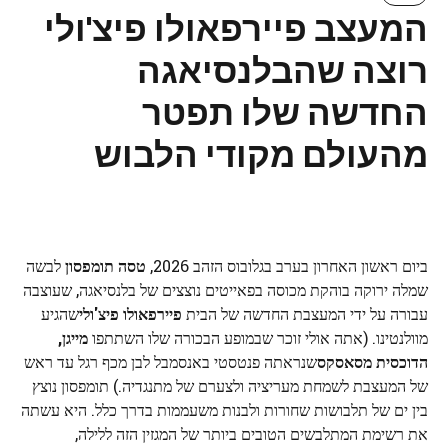
המעצב פיירפאולו פיצ'ולי
רוצה שהבלנסיאגה
החדשה שלו תפטר
מהעולם מקודי הלבוש
ביום ראשון האחרון בערב בגלובוס הזהב 2026,
טסה תומפסון
לבשה
שמלה ירוקה בוהקת מכוסה בפאייטים נוצצים של בלנסיאגה, שעוצבה
עבורה על ידי המעצבת החדשה של הבית
פיירפאולו פיצ'ולי
שהגיע
מוולנטינו. (אתה אולי זוכר שבמופע הבכורה שלו השתתפו
מייגן,
הדוכסית מסאסקס
שנראתה פנטסטי באנסמבל לבן מכף רגל עד ראש
של המעצבת לשמחת מעריציה ולצערם של מתנגדיה.) תומפסון נוצץ
בין ים של תלבושות שחורות ולבנות משעממות בדרך כלל. היא עשתה
את רשימת המתלבשים הטובים ביותר של המגזין הזה ללילה,