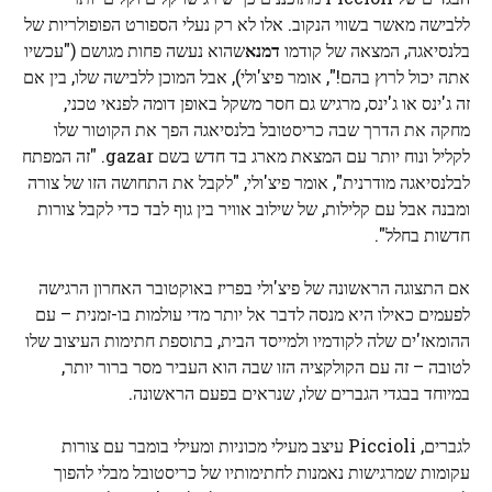
ללבישה מאשר בשווי הנקוב. אלו לא רק נעלי הספורט הפופולריות של
בלנסיאגה, המצאה של קודמו
דמנא
שהוא נעשה פחות מגושם ("עכשיו
אתה יכול לרוץ בהם!", אומר פיצ'ולי), אבל המוכן ללבישה שלו, בין אם
זה ג'ינס או ג'ינס, מרגיש גם חסר משקל באופן דומה לפנאי טכני,
מחקה את הדרך שבה כריסטובל בלנסיאגה הפך את הקוטור שלו
לקליל ונוח יותר עם המצאת מארג בד חדש בשם gazar. "זה המפתח
לבלנסיאגה מודרנית", אומר פיצ'ולי, "לקבל את התחושה הזו של צורה
ומבנה אבל עם קלילות, של שילוב אוויר בין גוף לבד כדי לקבל צורות
חדשות בחלל".
אם התצוגה הראשונה של פיצ'ולי בפריז באוקטובר האחרון הרגישה
לפעמים כאילו היא מנסה לדבר אל יותר מדי עולמות בו-זמנית – עם
ההומאז'ים שלה לקודמיו ולמייסד הבית, בתוספת חתימות העיצוב שלו
לטובה – זה עם הקולקציה הזו שבה הוא העביר מסר ברור יותר,
במיוחד בבגדי הגברים שלו, שנראים בפעם הראשונה.
לגברים, Piccioli עיצב מעילי מכוניות ומעילי בומבר עם צורות
עקומות שמרגישות נאמנות לחתימותיו של כריסטובל מבלי להפוך