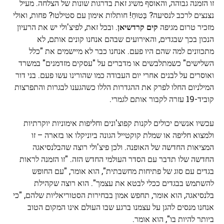
זו הזמנה גבוהה, והאוסף משיג זאת בדרגות שונות של הצלחה. מעיל
נצנצים לרכב לנסיעה? בַּטוּחַ! חותלות אימון עם סטילטו? פחות, ואולי
מזכיר טרום מגיפה
קים קרדשיאן
. ובכל זאת, לפיצ'ולי יש את הרעיון
הנכון בכך שבגדים, והאירועים שבהם אנחנו קונים אותם, לא
מתכוונים למה שהם היו פעם. אנחנו כבר לא מיישמים את "כלל
השלישים" כשמתלבשים או מדברים על "עסקים מזדמנים" במשרד
ואוסרים על לבנים אחרי יום העבודה כמו שהורינו עשו פעם. בני דור
המילניום החלו לפרק את ההגדרות הללו כשהגענו לבגרות והתפרצות
קוביד-19 עזרה לקבור אותם לגמרי.
עכשיו אנשים יכולים לקנות קפוצ'ונים וחליפות אימוניות יוקרתיות
ולמצוא חליפה או שמלת קוקטייל הגונה ביוניקלו או בזארה – זו
המציאות החדשה של האופנה. ולכן פיצ'ולי רוצה שהבלנסיאגה
החדשה שלו תדבר עם הסדר העולמי החדש הזה. "זו הזמנה לראות
בגדים עם סוג של פתיחות מחשבתית", הוא אומר, "עם החופש
להשתמש בבגדים ככלי לבטא את עצמך". הוא רוצה שקהילת
בלנסיאגה, הוא אומר, תחפש אמון בבחירות הסטוריאליות שלהם, "כי
אנחנו מנסים להגן על עצמנו ברגע שבו העולם אינו המקום הטוב
ביותר להיות בו", הוא אומר.