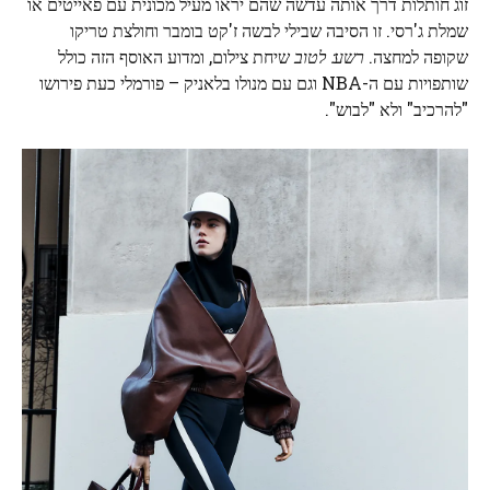
זוג חותלות דרך אותה עדשה שהם יראו מעיל מכונית עם פאייטים או
שמלת ג'רסי. זו הסיבה שבילי לבשה ז'קט בומבר וחולצת טריקו
שקופה למחצה.
רשע: לטוב
שיחת צילום, ומדוע האוסף הזה כולל
שותפויות עם ה-NBA וגם עם מנולו בלאניק – פורמלי כעת פירושו
"להרכיב" ולא "לבוש".