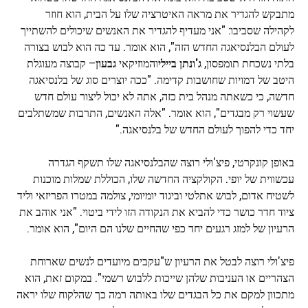
מתבקש להגדיר את מראה האיטרציה שלו על הבית, הוא חוזר
לקהילה שסביבו: "אני מעדיף להגדיר את האנשים שיכולים להשתייך
לעולם הבלנסיאגה החדש הזה", הוא אומר. עד כה הוא לבוש בצורה
בלתי נשכחת תומפסון,
ג'ונתן ביילי
והמוזיקאי
גבעון
– קבוצה מעוגלת
היטב של דמויות שחושבות קדימה. "ככה יוצרים סוג של בלנסיאגה
חדשה, כי כשאתה מנהל בית כזה, אתה לא יכול ליצור עולם חדש
שעשוי רק מבגדים", הוא אומר. "אלה האנשים, התרבות שמשתלבים
יחד כדי להפוך לעולם החדש של בלנסיאגה."
באופן קונקרטי, פיצ'ולי רוצה שהבלנסיאגה שלו תשקף הגדרה
עכשווית של יופי. הקולקציה החדשה שלו, הכוללת שמלות מוכנות
לשטיח אדום, לבוש אתלטי וביגוד יומיומי, צולמה במטרו הפריזאי וליד
ציוד חדר כושר כדי להביא את הנקודה הזו לידי ביטוי. "אני אוהב את
הרעיון של למזג רגעים יחד כפי שהחיים שלנו הם היום", הוא אומר.
פיצ'ולי רוצה לבטל את הרעיון ש"עקבים מיועדים לנשים שארוחת
הצהריים או העניבות שלהן שייכות ללבוש רשמי". במקום זאת, הוא
מתכוון למקם את כל הבגדים שלו באותה רמה כך שהלקוח שלו יראה