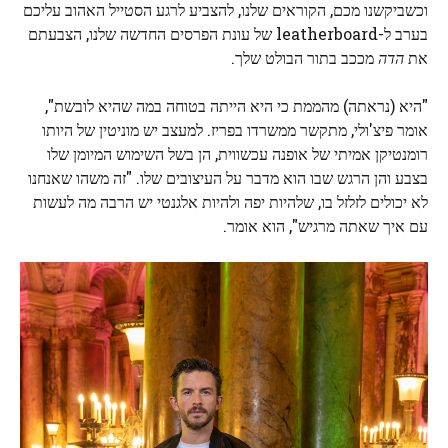
וכשביקשנו מכם, הקוראים שלנו, להצביע לרגע הסטייל האהוב עליכם
בערב ל-leatherboard של עונת הפרסים החדשה שלנו, הצבעתם
את
הדה
מככב בתור הבולט שלך.
"היא (נראתה) מהממת כי היא הייתה בטוחה במה שהיא לובשת",
אומר פיצ'ולי, מתקשר ממשרדו בפריז. למעצב יש מוניטין של היותו
רומנטיקן אמיתי של אופנה עכשווית, הן בשל השימוש המיומן שלו
בצבע והן הרגש שבו הוא מדבר על העיצובים שלו. "זה משהו שאנחנו
לא יכולים לזלזל בו, שלהיות יפה ולהיות אלגנטי יש הרבה מה לעשות
עם איך שאתה מרגיש", הוא אומר.