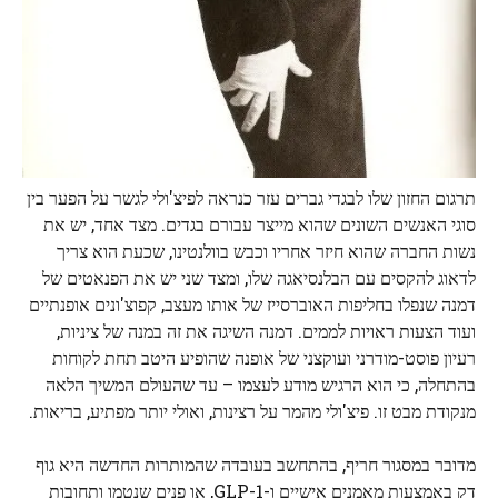
תרגום החזון שלו לבגדי גברים עזר כנראה לפיצ'ולי לגשר על הפער בין
סוגי האנשים השונים שהוא מייצר עבורם בגדים. מצד אחד, יש את
נשות החברה שהוא חיזר אחריו וכבש בוולנטינו, שכעת הוא צריך
לדאוג להקסים עם הבלנסיאגה שלו, ומצד שני יש את הפנאטים של
דמנה שנפלו בחליפות האוברסייז של אותו מעצב, קפוצ'ונים אופנתיים
ועוד הצעות ראויות לממים. דמנה השיגה את זה במנה של ציניות,
רעיון פוסט-מודרני ועוקצני של אופנה שהופיע היטב תחת לקוחות
בהתחלה, כי הוא הרגיש מודע לעצמו – עד שהעולם המשיך הלאה
מנקודת מבט זו. פיצ'ולי מהמר על רצינות, ואולי יותר מפתיע, בריאות.
מדובר במסגור חריף, בהתחשב בעובדה שהמותרות החדשה היא גוף
דק באמצעות מאמנים אישיים ו-GLP-1, או פנים שנטמו ותחובות