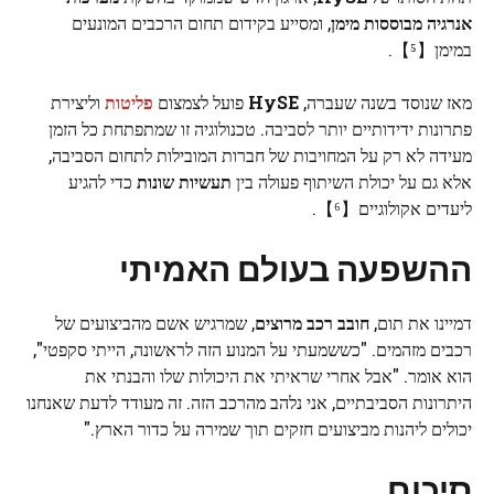
אנרגיה מבוססות מימן
, ומסייע בקידום תחום הרכבים המונעים
במימן【⁵】.
מאז שנוסד בשנה שעברה,
HySE
פועל לצמצום
פליטות
וליצירת
פתרונות ידידותיים יותר לסביבה. טכנולוגיה זו שמתפתחת כל הזמן
מעידה לא רק על המחויבות של חברות המובילות לתחום הסביבה,
אלא גם על יכולת השיתוף פעולה בין
תעשיות שונות
כדי להגיע
ליעדים אקולוגיים【⁶】.
ההשפעה בעולם האמיתי
דמיינו את תום,
חובב רכב מרוצים
, שמרגיש אשם מהביצועים של
רכבים מזהמים. "כששמעתי על המנוע הזה לראשונה, הייתי סקפטי",
הוא אומר. "אבל אחרי שראיתי את היכולות שלו והבנתי את
היתרונות הסביבתיים, אני נלהב מהרכב הזה. זה מעודד לדעת שאנחנו
יכולים ליהנות מביצועים חזקים תוך שמירה על כדור הארץ."
סיכום