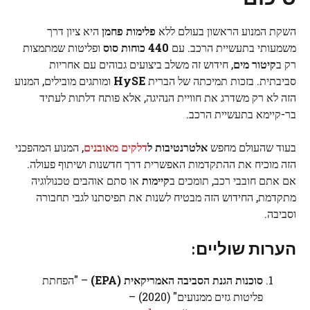
השקת המנוע הראשון בעולם ללא
פלימות פחמן
היא ציון דרך
משמעותי בתעשיית הרכב. עם
440 כוחות סוס
ופליטות שמתמצות
רק ב
קיטור מים
, חידוש זה משלב ביצועים גבוהים עם אחריות
סביבתית. בזכות תמיכתה של הברית
HySE
ומותגים מובילים, המנוע
הזה לא רק משדרג את חוויית הנהיגה, אלא פותח דלתות לעתיד
בר-קיימא בתעשיית הרכב.
בעוד שהעולם מחפש
אלטרנטיבות ל
דלקים מאובנים
, המנוע המהפכני
הזה מוכיח את ההתקדמות האפשרית דרך חדשנות ושיתוף פעולה.
אם אתם חובבי רכב, תומכים ב
קיימות
או סתם אוהבים טכנולוגיה
מתקדמת, החידוש הזה מבטיח לשנות את תפיסתנו לגבי תחבורה
וסביבה.
הערות שוליים:
סוכנות הגנת הסביבה האמריקאית (EPA)
– "הפחתת
פליטות גזים ממנועים" (2020) –