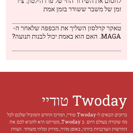
לחסום את השידור החי של פרז הילטון: ציר
זמן של משבר ששודר בזמן אמת
טאקר קרלסון השליך את הכפפה שלאחר ה-
MAGA. האם הוא באמת יכול לבנות תנועה?
Twoday טודיי
ברוכים הבאים ל-Twoday טודיי, המרכז החדש והמוביל שלכם לכל
מה שקורה בעולם היום. ב Twoday, מטרתנו היא להביא לכם את
החדשות העדכניות ביותר, באופן מהיר, מדויק ובלתי משוחד. הצוות