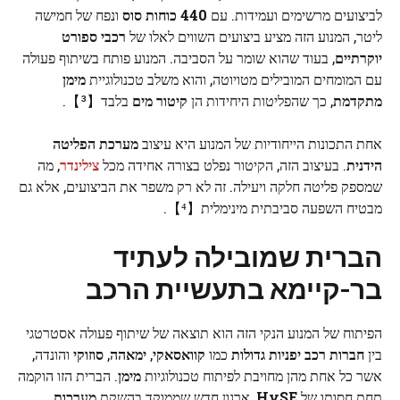
לביצועים מרשימים ועמידות. עם
440 כוחות סוס
ונפח של חמישה
ליטר, המנוע הזה מציע ביצועים השווים לאלו של
רכבי ספורט
יוקרתיים
, בעוד שהוא שומר על הסביבה. המנוע פותח בשיתוף פעולה
עם המומחים המובילים מטויוטה, והוא משלב טכנולוגיית
מימן
מתקדמת
, כך שהפליטות היחידות הן
קיטור מים
בלבד【³】.
אחת התכונות הייחודיות של המנוע היא עיצוב
מערכת הפליטה
הידנית
. בעיצוב הזה, הקיטור נפלט בצורה אחידה מכל
צילינדר
, מה
שמספק פליטה חלקה ויעילה. זה לא רק משפר את הביצועים, אלא גם
מבטיח השפעה סביבתית מינימלית【⁴】.
הברית שמובילה לעתיד
בר-קיימא בתעשיית הרכב
הפיתוח של המנוע הנקי הזה הוא תוצאה של שיתוף פעולה אסטרטגי
בין
חברות רכב יפניות גדולות
כמו
קוואסאקי
,
ימאהה
,
סוזוקי
והונדה,
אשר כל אחת מהן מחויבת לפיתוח טכנולוגיות
מימן
. הברית הזו הוקמה
תחת חסותו של
HySE
, ארגון חדש שממוקד בהשקת
מערכות