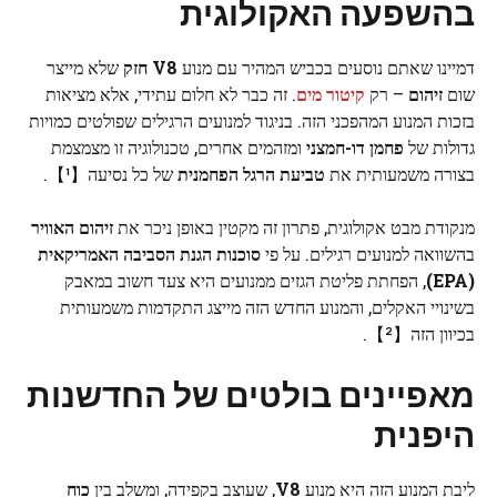
בהשפעה האקולוגית
דמיינו שאתם נוסעים בכביש המהיר עם מנוע
V8 חזק
שלא מייצר
שום
זיהום
– רק
קיטור מים
. זה כבר לא חלום עתידי, אלא מציאות
בזכות המנוע המהפכני הזה. בניגוד למנועים הרגילים שפולטים כמויות
גדולות של
פחמן דו-חמצני
ומזהמים אחרים, טכנולוגיה זו מצמצמת
בצורה משמעותית את
טביעת הרגל הפחמנית
של כל נסיעה【¹】.
מנקודת מבט אקולוגית, פתרון זה מקטין באופן ניכר את
זיהום האוויר
בהשוואה למנועים רגילים. על פי
סוכנות הגנת הסביבה האמריקאית
(EPA)
, הפחתת פליטת הגזים ממנועים היא צעד חשוב במאבק
בשינויי האקלים, והמנוע החדש הזה מייצג התקדמות משמעותית
בכיוון הזה【²】.
מאפיינים בולטים של החדשנות
היפנית
ליבת המנוע הזה היא מנוע
V8
, שעוצב בקפידה, ומשלב בין
כוח