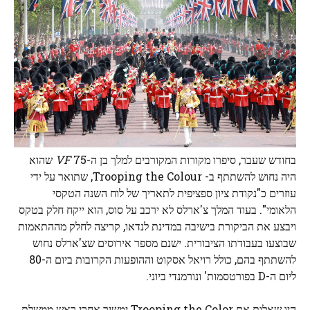
בחודש שעבר, סיפרו מקורות המקורבים למלך בן ה-75
VF
שהוא
היה נחוש להשתתף ב- Trooping the Colour, שתואר על ידי
עוזרים כ"נקודת ציון ספציפית לתאריך של לוח השנה הטקסי
הלאומי". בעוד המלך צ'ארלס לא ירכב על סוס, הוא ייקח חלק בטקס
ויבצע את הביקורת בישיבה במדינת לנדאו, קריצה לחלק מההתאמות
שבוצעו בעבודתו הציבורית. ישנם מספר אירוסים שצ'ארלס נחוש
להשתתף בהם, כולל רויאל אסקוט וההופעות הקרובות ביום ה-80
ליום ה-D בפורטסמות' ונורמנדי ביוני.
היו שאלות אם Trooping the Color ימשיך אחרי ראש ממשלת