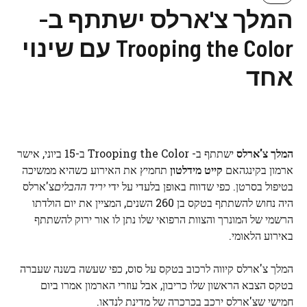
המלך צ'ארלס ישתתף ב-
Trooping the Color עם שינוי
אחד
המלך צ'ארלס
ישתתף ב- Trooping the Color ב-15 ביוני, אישר
ארמון בקינגהאם
קייט מידלטון
תחמיץ את האירוע כשהיא ממשיכה
בטיפול בסרטן. כפי שדווח באופן בלעדי על ידי
יריד ההבלים
צ'ארלס
היה נחוש להשתתף בטקס בן 260 השנים, המציין את יום הולדתו
הרשמי של המונרך והצוות הרפואי שלו נתן לו אור ירוק להשתתף
באירוע הלאומי.
המלך צ'ארלס קיווה לרכוב בטקס על סוס, כפי שעשה בשנה שעברה
בטקס הצבא הראשון שלו כריבון, אבל עוזרי הארמון אמרו ביום
חמישי שצ'ארלס ירכב בכרכרה של מדינת לנדאו.