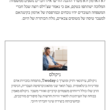
לא הארמון ולא משרד ההגנה הודיעו אילו חברים נוספים ממשפחת
המלוכה ישתתפו בטקס, אם כי נאמר שצ'רלס רוצה שכל חברי
המשפחה העובדים יהיו נוכחים ובמרפסת של ארמון בקינגהאם
למעבר טיסה של מטוסים צבאיים, גולת הכותרת של היום.
ניקולס
ניקולס, עיתונאי ותיק ומוערך ב-Twoday, מתמחה בזכויות אדם
ומדיניות בינלאומית. בעל תואר שני מהאוניברסיטה העברית, הניסיון
הרב שלו כולל דיווחים משטחים קרביים ואזורי משבר. ניקולס מאמין
בכוחה של העיתונות להאיר זוויות חדשות על סיפורים מורכבים,
ובחשיבותה ביצירת שינוי חברתי חיובי.