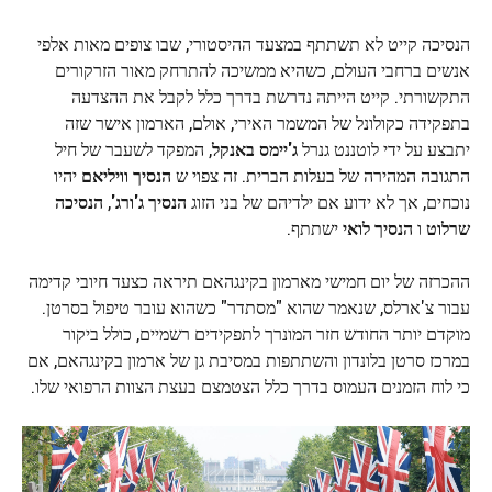
הנסיכה קייט לא תשתתף במצעד ההיסטורי, שבו צופים מאות אלפי
אנשים ברחבי העולם, כשהיא ממשיכה להתרחק מאור הזרקורים
התקשורתי. קייט הייתה נדרשת בדרך כלל לקבל את ההצדעה
בתפקידה כקולונל של המשמר האירי, אולם, הארמון אישר שזה
יתבצע על ידי לוטננט גנרל
ג'יימס באנקל
, המפקד לשעבר של חיל
התגובה המהירה של בעלות הברית. זה צפוי ש
הנסיך וויליאם
יהיו
נוכחים, אך לא ידוע אם ילדיהם של בני הזוג
הנסיך ג'ורג'
,
הנסיכה
שרלוט
ו
הנסיך לואי
ישתתף.
ההכרזה של יום חמישי מארמון בקינגהאם תיראה כצעד חיובי קדימה
עבור צ'ארלס, שנאמר שהוא "מסתדר" כשהוא עובר טיפול בסרטן.
מוקדם יותר החודש חזר המונרך לתפקידים רשמיים, כולל ביקור
במרכז סרטן בלונדון והשתתפות במסיבת גן של ארמון בקינגהאם, אם
כי לוח הזמנים העמוס בדרך כלל הצטמצם בעצת הצוות הרפואי שלו.