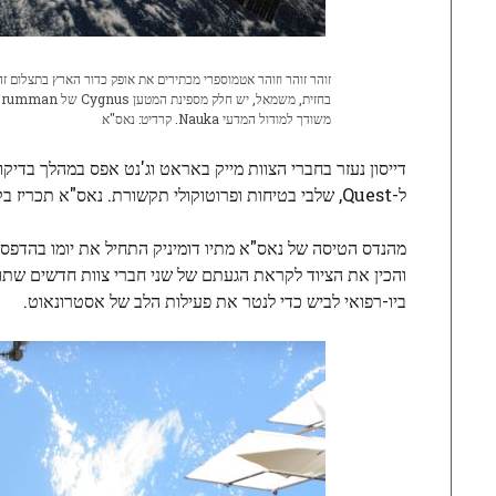
משודך למודול המדעי Nauka. קרדיט: נאס"א
דייסון נעזר בחברי הצוות מייק באראט וג'נט אפס במהלך בדי
ל-Quest, שלבי בטיחות ופרוטוקולי תקשורת. נאס"א תכריז בקרוב על הליכות החלל הקרובות לתחזוקה ומדע בייעוץ תקשורתי ובמסיבת עיתונאים בטלוויזיה.
מהנדס הטיסה של נאס"א מתיו דומיניק התחיל את יומו בהדפסת 
והכין את הציוד לקראת הגעתם של שני חברי צוות חדשים שתוכננ
ביו-רפואי לביש כדי לנטר את פעילות הלב של אסטרונאוט.