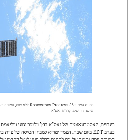
שישה חודשים. קרדיט: נאס"א
המנוסה ייקח נסיעה של יום לתחנת החלל ויעגן לנמל הקדמי של מודול הרמוני 