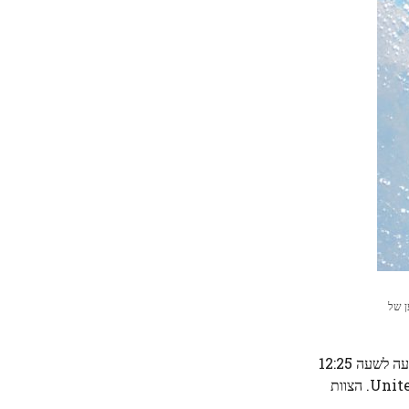
משימת מטען של
בינתיים, האסטרונאוטים של נאס"א בוץ' וילמור וסוני וויליאמס נמצאים במרכז החלל קנדי ​​בפלורידה ומתכוננים לשיגורם לתחנת החלל שנקבעה לשעה 12:25
בערב EDT ביום שבת. הצמד ימריא למבחן הטיסה של צוות בואינג בתוך Starliner על גבי רקטה אטלס V של United Launch Alliance. הצוות