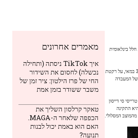
מאמרים אחרונים
חלל בינלאומית
איך TikTok ניסתה (ותחילה
נכשלה) לחסום את השידור
(14:43 שעון בייקונור) ב-30 במאי, על רקטת
הקוסמודרום בייקונור בקזחסטן. לאחר מסע של יומיים במסלול לתחנה, החללית תעגון אוטומטית לנמל הפונה לחלל של מודול Poisk של המעבדה
החי של פרז הילטון: ציר זמן של
משבר ששודר בזמן אמת
ייסי סי דייסון
טאקר קרלסון השליך את
ן, היא התקינה
מהמוצב המסלולי.
הכפפה שלאחר ה-MAGA.
האם הוא באמת יכול לבנות
תנועה?