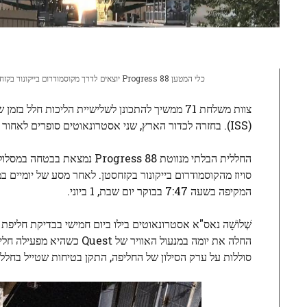
כלי המטען Progress 88 יוצאים לדרך מקוסמודרום בייקונור בקזחסטן בשעה 5:43 בבוקר ET. קרדיט: NASA TV
צוות משלחת 71 ממשיך להתכונן לשלישיית הליכות חלל בזמן שספינת מטען עמוסה במזון, דלק ואספקה ​​מקיפה את כדור הארץ לכיוון
(ISS). בחזרה לכדור הארץ, שני אסטרונאוטים סופרים לאחור לשיגורם למעבדת המסלול על סיפון החללית Starliner של בואינג.
החללית הבלתי מנווטת Progress 88 נמצאת בבטחה במסלול לכיוון ה-ISS לאחר שיגור ב-5:43 בבוקר
המקיפה בשעה 7:47 בבוקר יום שבת, 1 ביוני.
שְׁלוֹשָׁה
נאס"א
אסטרונאוטים בילו ביום חמישי בבדיקת חליפת ח
החלה את יומה במנעול האוו
סוללות על ערק הסילון של החליפה, התקן בטיחות שטייל ​​בח