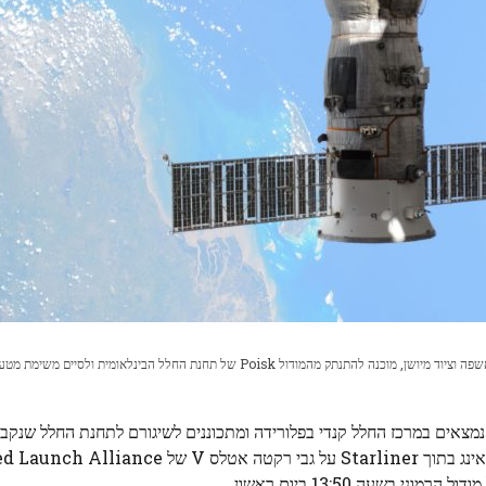
ספינת המטען Roscosmos Progress 86 ללא צוות, עמוסה באשפה וציוד מיושן, מוכנה להתנתק מהמודול Poisk של תחנת החלל הבינלאומית ולסיים 
בשעה 13:50 ביום ראשון.