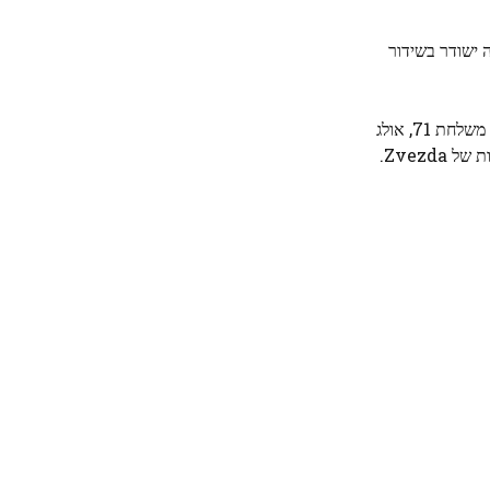
השקה והעגינה ישודר בשידור
בקטע של התחנה, הקוסמונאוט ניקולאי צ'וב המשיך לחקור את היכולת להדפיס כלים בתלת-ממד במיקרו-כבידה. מפקד משלחת 71, אולג
קונוננקו, השלים את פעולת ניטור הלב ולחץ הדם שלו במשך 24 שעות ביממה ולאחר מכן ערך בדיקה צילומית של חלונות בתוך מודול השירות של Zvezda.