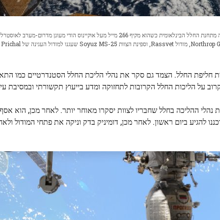
זוהר זוהר וזוהר אטמוספרי מכתירים את אופק כדור הארץ בתצלום זה מתחנת החלל הבינלאומית כשהוא מקיף 266 מייל מעל אוקיינוס ​​הודי מעונן מדרום-מערב לאו
בחזית, 
קות חליפת החלל. הצמד גם סקר את נהלי הליכת החלל הסטנדרטיים כמו התאמ
נהלי ההליכה בחלל שחבריו לצוות יסקרו מאוחר יותר. לאחר מכן, הוא אסף 
ו להגיע ביום ראשון. לאחר מכן, דומיניק בדק וניקה את פתחי המודול ולאח