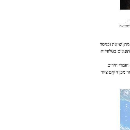
סטרליה.
משמאל, יש חלק מספינת המטען Cygnus של Northrop Grumman, מודול Rassvet, וספינת הצוות Soyuz MS-25 שעגנו למודול העגינה של Prichal שבעצמו
ה, יציאה וכניסה
חומרי חירום
ר מכן הקים ציוד