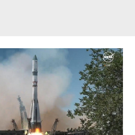
דלג
תוכן