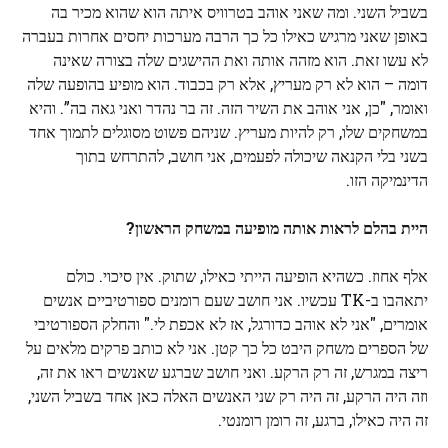
בשביל השני. ומה שאני אוהב בטרוויס איתה הוא שהוא מכיר בה
באופן שאני מרגיש כאילו כל כך הרבה מערכות יחסים אחרות בעברה
לא עשו זאת. הוא מזהה אותה ואת ההישגים שלה בצורה שאינה
דומה – הוא לא רק מעריץ, אלא רק בכבוד. הוא מופיע בהופעה שלה
ואומר, "כן, אני אוהב את השיר הזה. זה בר נהדר ואני גאה בה”. והיא
במשחקים שלו, רק להיות מעריץ. שניהם פשוט מסוגלים לתמוך אחד
בשני בלי הקנאה שיכולה לפעמים, אני חושב, להתרחש בתוך
הדינמיקה הזו.
היית בהלם לראות אותה מופיעה במשחק הראשון?
אלף אחוז. כשהיא הופיעה הייתי כאילו, שתוק. אין סיכוי. כולם
יתאהבו ב-TK עכשיו. אני חושב שעם רומנים ספורטיביים אנשים
אומרים, "אני לא אוהב כדורגל, אז לא אכפת לי." והחלק הספורטיבי
של הספרים משחק היבט כל כך קטן. אני לא כותב פרקים מלאים על
ריצה במגרש, זה רק הרקע. ואני חושב שברגע שאנשים ראו את זה,
וזה היה הרקע, זה היה רק ​​שני האנשים האלה כאן אחד בשביל השני,
זה היה כאילו, ברגע, זה רומן רומנטי.