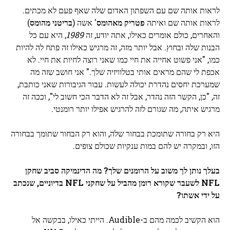
לראות אותה שם עם השפתון האדום שלה שאף פעם לא מכתים.
לראות אותה שם ואיתה
פטריק מאהומס
' אשה (
בריטני מהומס
)
והאחרים, כולם אומרים כאילו, אתה יודע, זה
1989
, היא עם כל
הבנות שלה ובחוץ. אבל יותר מזה, זה מרגיש כאילו זה פתח לה להיות
כמו, "אני פשוט אחייה את חיי כמו שאני רוצה לחיות את חיי. לא
אכפת לי שהם מראים אותי בטלוויזיה שלך." אני חושב שזה מה
שמערכת יחסים נהדרת יכולה לעשות. עבור הגיבורות שאני כותבת,
זה, "כן, הקשר הזה נהדר, אבל זה לא הדבר הכי חשוב לי", וככה זה
מרגיש איתה, מה שגורם לזה להרגיש אפילו יותר רומנטי.
היא רק בחורה שתומכת בבחור שלה, והוא רק הבחור שתומך בבחורה
הזו, ובמקרה יש להם במות ענקיות שכולם צופים.
בעלך נותן לך משוב על הרומנים שלך? מה הדינמיקה סביב שחקן
NFL לשעבר שקורא רומן מהביל על שחקני NFL בדיוניים, שנכתב
על ידי אשתו?
הוא הקשיב לכמה מהם ב-Audible. הייתי כאילו, בבקשה אל