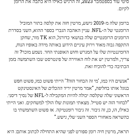
סיטי עוד בספטמבר 2023, זה הרגיש כאילו היא כתבה את הרומן
לקיום.
ברומן שלה מ-2019
גישש
,
מרטין חזה את קלסה בתור המוביל
הרומנטי של ה-NFL. עניין האהבה הגברי בספר ההוא, השני בסדרת
הרומנים הרומנטיים שלה בנושאי כדורגל, הוא TK מור, שחקן
התקפה גבוה מאוד וירוק עיניים הידוע באותה מידה באופיו הנוח,
הדומיננטיות שלו על המגרש וחוש האופנתי החד. נשמע מוכר? זה
צריך, ולמרטין יש את לוח האווירה של פינטרסט שבו השתמשה בזמן
הכתיבה כדי להוכיח זאת.
"אנשים היו כמו, 'מי זה הבחור הזה?' הייתי פשוט כמו, פשוט חפש
בגוגל אותו בחליפה, "אמר מרטין
יריד ההבלים
של האינסטינקט
הראשוני שלה שקלסה יכולה להיות המקבילה ל-NFL של נסיך דיסני.
"לבחור הזה יש סטייל. מצאתי תמונות שלו הולך למשחקים. ואני הייתי
כאילו, הו, כן, זה גיבור. זה גיבור רומנטיקה. אז פשוט השתמשתי בו
כהשראה מאחורי הספר השני שלי,
גישש
."
תראה, מרטין חיה רומן ספורט לפני שהיא התחילה לכתוב אותם: היא