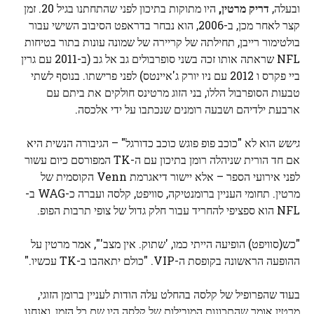
ובעלה,
דריק מרטין,
היו מתוקות בתיכון לפני שהתחתנו בגיל 20. זמן
קצר לאחר מכן, ב-2006, הוא נבחר בדראפט הסיבוב השישי עבור
בולטימור רייבן, תחילתה של קריירה של שמונה עונות בתור בטיחות
NFL שראתה אותו זכה בשני סופרבולים גב אל גב (ב-2011 עם גרין
ביי פקרס ו 2012 עם ניו יורק ג'איינטס) לפני פרישתו. בנוסף לשתי
טבעות הסופרבול הללו, בני הזוג מרטינס חולקים את ביתם עם
ארבעת ילדיהם ושבעה רומנים שנכתבו על ידי אלכסה.
גישש
הוא לא "כוכב פופ פוגש כוכב כדורגל" – הגיבורה הנשית היא
אם חד הורית שניהלה רומן בתיכון עם ה-TK המפורסם כיום עשור
לפני אירועי הספר – אלא יישור דיאגרמת Venn הקוסמית של
מרטין. תחומי העניין ברומנטיקה, סוויפט, קלסה ועברה כ-WAG ב-
NFL הוא ספציפי להחריד עבור חלק גדול של צופי תרבות הפופ.
"כש(סוויפט) הופיעה הייתי כמו, 'שתוק. אין מצב'", אמר מרטין על
ההופעה הראשונה בקופסת ה-VIP. "כולם יתאהבו ב-TK עכשיו."
בעוד שהפרופיל של קלסה בהחלט עלה הודות לעניין ברומן הזוגי,
מרטין אומר שהתכונות המובילות של קלסה היו שם כל הזמן, ואנחנו