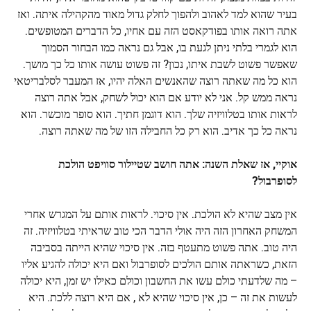
בעיר שהוא למד לאהוב ולהפוך לחלק גדול מאוד מהקהילה איתה. ואז
אתה רואה אותו בפודקאסט הזה עם אחיו, כל הדברים המטופשים.
הוא לגמרי בלתי ניתן לגעת בו, אבל גם נראה כמו הבחור הסמוך
שאפשר פשוט לשבת איתו, נכון? זה פשוט עושה אותו כל כך מושך.
הוא כל מה שאתה רוצה שהאנשים האלה יהיו, אז המעבר לסלבריטאי
נראה ממש קל. אני לא יודע אם הוא יכול לשחק, אבל אתה רוצה
לראות אותו בטלוויזיה שלך. הוא דוגמן חתיך. הוא סופר מוכשר. הוא
נראה כל כך אדיב. הוא רק כל החבילה הזו של מה שאתה רוצה.
אוקיי, אז שאלת השנה: אתה חושב שטיילור סוויפט הולכת
לסופרבול?
אין מצב שהיא לא הולכת. אין סיכוי. לראות אותם על המגרש אחרי
המשחק האחרון הזה היה אולי הדבר הכי טוב שראיתי בטלוויזיה. זה
היה טוב. אתה פשוט מתעטף בזה. אין סיכוי שהיא הייתה בסביבה
הזאת, כשראתה אותם הולכים לסופרבול ואם היא יכולה להגיע אליו
– מה שלדעתי כולם עשו את החשבון וכולם כאילו יש זמן, היא יכולה
לעשות את זה – כן, אין סיכוי שהיא לא , אם היא רוצה ללכת. היא