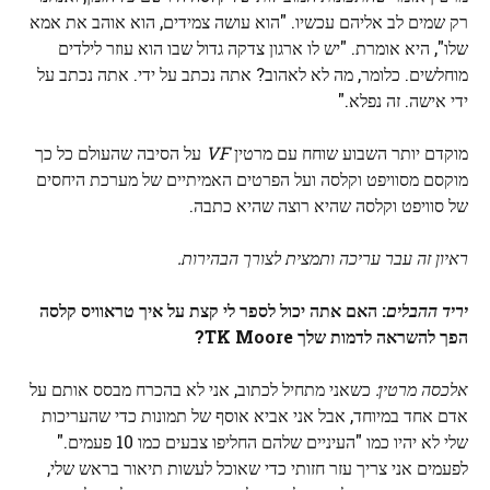
רק שמים לב אליהם עכשיו. "הוא עושה צמידים, הוא אוהב את אמא
שלו", היא אומרת. "יש לו ארגון צדקה גדול שבו הוא עוזר לילדים
מוחלשים. כלומר, מה לא לאהוב? אתה נכתב על ידי. אתה נכתב על
ידי אישה. זה נפלא."
מוקדם יותר השבוע שוחח עם מרטין
VF
על הסיבה שהעולם כל כך
מוקסם מסוויפט וקלסה ועל הפרטים האמיתיים של מערכת היחסים
של סוויפט וקלסה שהיא רוצה שהיא כתבה.
ראיון זה עבר עריכה ותמצית לצורך הבהירות.
יריד ההבלים
: האם אתה יכול לספר לי קצת על איך טראוויס קלסה
הפך להשראה לדמות שלך TK Moore?
אלכסה מרטין:
כשאני מתחיל לכתוב, אני לא בהכרח מבסס אותם על
אדם אחד במיוחד, אבל אני אביא אוסף של תמונות כדי שהעריכות
שלי לא יהיו כמו "העיניים שלהם החליפו צבעים כמו 10 פעמים."
לפעמים אני צריך עזר חזותי כדי שאוכל לעשות תיאור בראש שלי,