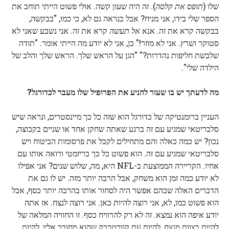
שלו (
תופס את קלסה
). זה היה שעון קשה. אולי פשוט הייתי תוחב את
הספר שלי בידו, אני מניח? אבל כנראה גם לא, כי כמו, "בבקשה,
בבקשה קרא את זה. אנא
אל תעשה
קרא את זה. אני נשבע שאני לא
סטוקר ושרץ. אני לא מוזר!" כן, אני לא יודע מה הייתי אומר. "תודה
שלבשת חליפות נהדרות?" "הגן על הראש שלך. הראש שלך והלב של
הילדה שלי".
מה לדעתך יש בו שעזר להניע את הפרופיל שלו מעבר לכדורגל?
העניין ברומנטיקה של כדורגל הוא שזה כל כך מיינסטרים, ונראה שיש
סלבריטאי שמגיע עם זה ברגע שאתה שחקן אחד או שניים בקבוצה,
נכון? יש כמה כאלה והם מתחילים לקבל את פרסומות הביטוח ויש
סלבריטאי שמגיע עם זה. הוא פשוט כל כך כריזמטי ורואה אותו עם
אחיו. הקריירה הממוצעת ב-NFL היא, מה, שלוש שנים? אני אפילו
לא יודע כמה זמן הוא משחק, אבל הרבה יותר מזה. יש לו גם את
הדברים האלה שבהם אפשר היה לסחור אותו בהרבה יותר כסף, אבל
הוא פשוט כמו, לא, אני רוצה להיות כאן. אני רוצה לנצח. אז אתה
יודע איפה הוא נמצא. זה לא רק להרוויח כסף. זו החוויה המלאה של
להיות בצוות מנצח, להיות עם קוורטרבק שהוא מחובר אליו, להיות