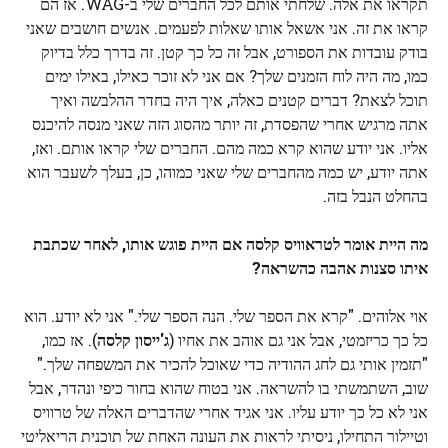
תקראו את אלה. שלחתי אותם לכל החברים שלי ב-WAG. אז הם
קראו את זה. אני אשאל אותו שאלות לפעמים. אנשים חושבים שאני
בודק עובדות את הספורט, אבל זה כל כך קטן. זה בדרך כלל בדיוק
כמו, מה היה לוח הזמנים שלך? אם אני לא זוכר כאילו, באילו ימים
תוכל לצאת? דברים קטנים כאלה, איך היה בחדר ההלבשה ואיך
אתה מרגיש אחרי שהפסדת, זה יותר מהסוג הזה שאני מנסה להיכנס
אליו. אני יודע שהוא קרא כמה מהם. החברים שלי קראו אותם. ואז,
אתה יודע, יש כמה מהחברים שלי שאני כמוהו, כן, בעלך לשעבר הוא
בהחלט הנבל בזה.
מה היית אומר לטראוויס קלסה אם היית פוגש אותו, לאחר שכתבת
איתו סצנות אהבה כהשראה?
אוי אלוהים. "קרא את הספר שלי. הנה הספר שלי." אני לא יודע. הוא
כל כך כריזמטי, אבל אני גם אוהב את אחיו (
ג'ייסון קלסה
). אז כמו,
"תזמין אותי גם לחג ההודיה כדי שאוכל להכיר את המשפחה שלך."
שוב, השתמשתי בו להשראה. אני בטוח שהוא בחור כיפי ונהדר, אבל
אני לא כל כך יודע עליו. אני אגיד אחרי שהדברים האלה של טרוויס
וטיילור התחילו, ניסיתי לראות את העונה האחת של תוכנית הריאליטי