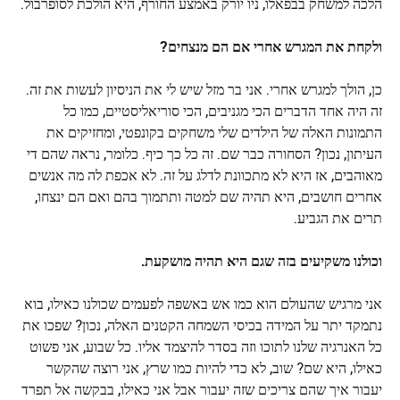
הלכה למשחק בבפאלו, ניו יורק באמצע החורף, היא הולכת לסופרבול.
ולקחת את המגרש אחרי אם הם מנצחים?
כן, הולך למגרש אחרי. אני בר מזל שיש לי את הניסיון לעשות את זה.
זה היה אחד הדברים הכי מגניבים, הכי סוריאליסטיים, כמו כל
התמונות האלה של הילדים שלי משחקים בקונפטי, ומחזיקים את
העיתון, נכון? הסחורה כבר שם. זה כל כך כיף. כלומר, נראה שהם די
מאוהבים, אז היא לא מתכוונת לדלג על זה. לא אכפת לה מה אנשים
אחרים חושבים, היא תהיה שם למטה ותתמוך בהם ואם הם ינצחו,
תרים את הגביע.
וכולנו משקיעים בזה שגם היא תהיה מושקעת.
אני מרגיש שהעולם הוא כמו אש באשפה לפעמים שכולנו כאילו, בוא
נתמקד יתר על המידה בכיסי השמחה הקטנים האלה, נכון? שפכו את
כל האנרגיה שלנו לתוכו וזה בסדר להיצמד אליו. כל שבוע, אני פשוט
כאילו, היא שם? שוב, לא כדי להיות כמו שרץ, אני רוצה שהקשר
יעבור איך שהם צריכים שזה יעבור אבל אני כאילו, בבקשה אל תפרד