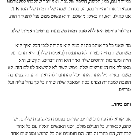
במיוחד עם, כמו, חליפה, חליפה של גבר. ואני זוכר שהלכתי לפינטרסט
ומצאתי אותו והייתי כמו,
הו
, בסדר, ושמה של הדמות שלי הוא TK.
אני כאילו, וואו, זה כאילו, מושלם. והוא פשוט ממש נפל לתפקיד הזה.
וטיילור סוויפט היא ללא ספק דמות משכנעת בנרטיב האמיתי שלנו.
מה שאני כל כך אוהב בה זה כמה היא פתוחה לגבי הכל ואיך היא
משתמשת בחייה בצורה לא מתנצלת (באמנות שלה). היא תדבר על
חייה ומערכות היחסים שלה ואיך היא חיה דברים. תקשיב, היא
מאכילה את המעריצים שלה. ממש קשה לא להישאב לעולם הזה. לא
משנה באיזה גיל אתה, אתה יכול להתחבר לזה ואיך זה עתה צפינו בה
הופכת למבוגרת וצפינו בסוג המאבק שלה שהיה כל כך גדול עליה ועל
טרוויס.
והם ביחד…
אני קורא לזה פורנו כישורים: שניהם בפסגת המקצועות שלהם. יש
להם, לכאורה, כל העולם מולם, ושני האנשים האלה עם כל אחד
לבחירה, הם בחרו זה בזה. הם חוסמים את כל הרעש ומופיעים אחד