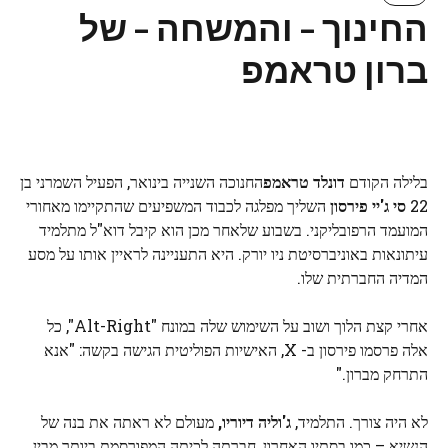
החינוך – והמשחה – של
ברון טראמפ
בלילה הקודם
דונלד טראמפ
החנוכה השנייה בינואר, הפעיל השמרני בן
22
סי ג'יי פירסון
השליך מפלגה לכבוד המשפיעים שהתקיימו מאחורי
המועמד הרפובליקני. בשבוע שלאחר מכן הוא קיבל דוא"ל מתלמיד
עיתונאות באוניברסיטת ניו יורק. היא התעניינה לראיין אותו על מסע
המדיה החברתית שלו.
אחרי קצת הלוך ושוב על השימוש שלה במונח "Alt-Right", כל
אלה פרסמו פירסון ב- X, האישיות הפוליטית הגישה בקשה: "אנא
התרחק מברון."
לא היה צורך. התלמיד,
ג'וליה דיוריו,
מעולם לא ראתה את בנה של
הנשיא – כמו בסתיו האחרון, חברתה לכיתה המפורסמת ביותר מבין