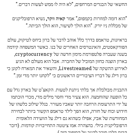
החשאי של הבגדים המרחפים, "לא היה לו ממש לעשות דברים."
"הוא דומה למוזרות בקמפוס," אמר
קאיה ווקר,
נשיא הרפובליקנים
של מכללת ניו יורק. "הוא הולך לשיעור, הוא הולך הביתה."
בראיונות, טראמפ בדרך כלל אוהב לדבר על ברון ביחס לטיקוק, עולם
הפודקאסטים, והאינטרסים האחרים של בנו. כאשר המשפחה קידמה
בשנה שעברה פלטפורמת מימון חדשה של cryptocurrency,
בארון הוצגה כחזון המוביל של החברה. אבל הוא מעולם לא הגיע
לאירוע ההשקה של Livestreamed, והשאיר את המארח לקונן כי
ברון דילג על דבריו הציבוריים הראשונים כי "לקחנו יותר מדי זמן."
התבנית מבולבלת אך בלתי ניתנת לטעות. הקאצ'ט של בארון גדל עם
כל הופעה שהוחמצה. הוא צעיר מדי וחסר מילים מדי, מכדי הוכתמו
על ידי התרעומת הרחבה יותר שאביו מעורר. בגלל שילוב כלשהו של
חידוש וכוח של חזרה, הוא הפך לילד טראמפ הקשור ביותר לבחירה
המחודשת של אביו, אפילו כשהוא גם דילג על הוועידה הלאומית
הרפובליקנית ביולי. בהצהרה אמו ציטטה התחייבויות קודמות. (דובר
הבית הלבן סירב להגיב על הסיפור הזה.)