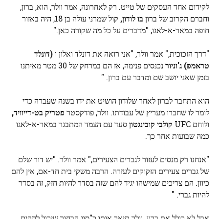
לקידום אחד העסקים של טייט. רק לאחרונה, אמר וולר, הוא, ברון,
וחברם הקרוב של ברון
בו לודון,
קול שמרני עולה בן 18, היה באזור
חופה במאר-א-לאגו, "מדברים על כל מה שקורה כאן."
"דרך הזכוכית," אמר וולר, "אני רואה את דונלד ואלון ו
(דונלד
טראמפ)
ג'וניור
נכנסים פנימה, אז הם במרחק של 30 מטר מאיתנו
בזמן שאני יושב שם ומדבר עם ברון. "
הוא התחבר לברון לאחר שלודון הושיט את ידו בשנה שעברה כדי
לומר לו שחברו מעריץ של עבודתו. וולר, פודקסטר
פטריק בט-דייוויד,
ולוחם UFC
קולבי קובינגטון
סעד עם הצמד המתבגר במאר-א-לאגו
כמה שבועות אחר כך.
"אנחנו רק מנסים לעזור לגברים הצעירים," אמר וולר. "יש דור שלם
של גברים צעירים הזקוקים לעזרה. הרבה משקי בית חד-אם, אין להם
כיוון. הם צריכים שמישהו יגיד להם שזה בסדר להיות חזק, זה בסדר
להיות גברי. "
אבל לא כולל את ברון. וולר תיאר אותו כ"סוג הבחור שיכול להקים