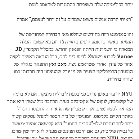
יותר בפוליטיקה שלה כשצפתה בהתנגדות לטראמפ למות.
"ראיתי הרבה אנשים פשוט שומרים על זה יותר לעצמם," אמרה.
זהו סנטימנט רווח בחודשים שחלפו מאז הבחירה המחודשת של
הנשיא. כאשר טראמפ הופיע ב
חווית ג'ו רוגן
באוקטובר העלה
המארח כי השמרנות הייתה הפאנק החדש. במסלול הקמפיין,
JD
Vance
לִקְרוֹא
משתולל לכיוון בית לחם,
ככל הנראה ראשית לקצה
אחר של עידן. אחרי שטראמפ ניצח,
מאט גאץ
התפאר בגאלה של
המועדון הרפובליקני הצעיר של ניו יורק שהניצחון היה תרבותי כמו
שהיה בחירות.
NYU ידועה באופן נרחב כמובלעת ליברלית מוצקה, אם לא ברמה
של קולומביה, לוקוס של אקטיביזם בעיר. הרחבה מול שטרן היא אתר
המחאה לסטודנטים, אך רק מכיוון שהוא אזור ההתכנסות הגדול
ביותר הקיים בקמפוס. המוניטין של בית הספר למנהל עסקים קשור
יותר לתחרותיות שלו-"עקומת החמור" היא קלישאה אמינה-מאשר
כל נטייה פוליטית, גם אם היבט הפיננסים מעניק לו אוויר ימין-מרכז.
בינואר, NYU השעתה כתריסר מפגינים נגד ישראל, מה שהוביל