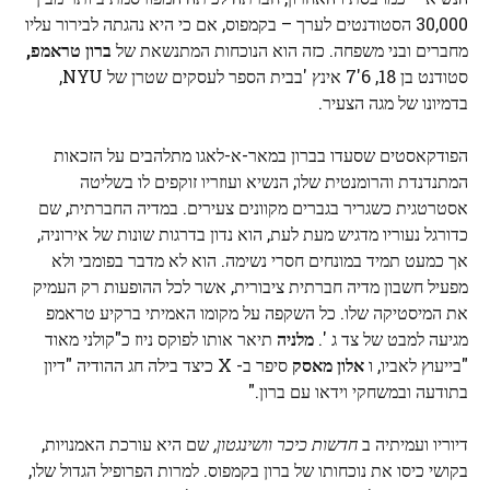
30,000 הסטודנטים לערך – בקמפוס, אם כי היא נהגתה לבירור עליו
מחברים ובני משפחה. כזה הוא הנוכחות המתנשאת של
ברון טראמפ,
סטודנט בן 18, 6'7 אינץ 'בבית הספר לעסקים שטרן של NYU,
בדמיונו של מגה הצעיר.
הפודקאסטים שסעדו בברון במאר-א-לאגו מתלהבים על הזכאות
המתנדנדת והרומנטית שלו; הנשיא ועוזריו זוקפים לו בשליטה
אסטרטגית כשגריר בגברים מקוונים צעירים. במדיה החברתית, שם
כדורגל נעוריו מדגיש מעת לעת, הוא נדון בדרגות שונות של אירוניה,
אך כמעט תמיד במונחים חסרי נשימה. הוא לא מדבר בפומבי ולא
מפעיל חשבון מדיה חברתית ציבורית, אשר לכל ההופעות רק העמיק
את המיסטיקה שלו. כל השקפה על מקומו האמיתי ברקיע טראמפ
מגיעה למבט של צד ג '.
מלניה
תיאר אותו לפוקס ניוז כ"קולני מאוד
"בייעוץ לאביו, ו
אלון מאסק
סיפר ​​ב- X כיצד בילה חג ההודיה "דיון
בתודעה ובמשחקי וידאו עם ברון."
דיוריו ועמיתיה ב
חדשות כיכר וושינגטון,
שם היא עורכת האמנויות,
בקושי כיסו את נוכחותו של ברון בקמפוס. למרות הפרופיל הגדול שלו,