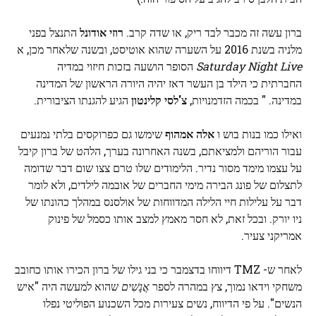
ברון עשה זה מכבר לבד ריק, או שדה קרב.
רוזי אודונל
התנצל בפני
מלניה בשנת 2016 על השערה שהוא אוטיסט, ובשנה שלאחר מכן, א
Saturday Night Live
הסופר הושעה בזכות חיזוי במדיה
החברתית כי הילד בן העשר דאז יהיה היורה הראשון של המדינה
במדינה. " בכמה הזדמנויות,
צ'לסי קלינטון
הגיע להגנתו הציבורית.
ואילו כמו בנות בוש ו
אלה אמהוף
שימשו גם כפרוקסים בלתי נמנעים
עבור הוריהם ולמציאתם, בשנה האחרונה בערך, הלהט של ברון קיבל
על עצמו מימד מסור נדיר. הלימודים שלו טרם צצו שום דבר שדומה
לתצלום של פונג הבירה מימי החברים של אובמה לילדים, ולא לומר
דבר על עלילות חיי הלילה המדווחות של אולסנס במהלך כהונתו של
ניו יורק. ובכל זאת, לא חסר מאמץ למצב אותו כסמל של פינוק
אמריקני צעיר.
לאחר ש- TMZ דיווחו בדצמבר כי בני גילו של ברון הכירו אותו כחובב
משחקי וידאו נמוך, צץ במהרה לספר
אֲנָשִׁים
שהוא למעשה היה "איש
הנשים". על פי הדיווח, נשים צעירות מכל השכנוע הפוליטי נפלו