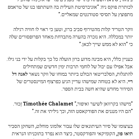
לכותרת פוקס ניוז: "אוניברסיטת העילית בה השתתפו בנו של טראמפ
מתפוצץ על תסיסי סטודנטים שמאליים."
ווקר הטריד קלות מהטירוף סביב ברון, וטען כי ראוי לו חוויה רגילה
יותר במכללה. היא נזכרה בהערה מתבדחת מאחד הפרופסורים שלה
כי "הוא לא ממש שייך לכאן."
כעניין כללי, היא מבינה מדוע ברון הועלה כל כך בקלות על ידי בני גילו.
אבל אפילו עם יבול של לוחמי תרבות ימין חדשים שמתחילים
להתגלות, הסלבריטאי הבולט ביותר במוחו של ווקר נשאר
לאנה דל
ריי.
היא לא בטוחה שמישהו עדיין הגיע כפרצוף המיינסטרים של
הסידור מחדש שהיא חשה בבית הספר.
"מישהו בקרוואן לשיער ואיפור,"
Timothée Chalamet
זָכוּר.
"הם היו מנגנים את הפודקאסט הזה, וכך גיליתי את זה."
בעיצומו של סיור העיתונאים שלו עבור
אלמוני מוחלט,
השחקן הסביר
תיאו פון,
הקומיקאי והפודקסטר, כיצד הוא נפרד בתוכניתו הנראית