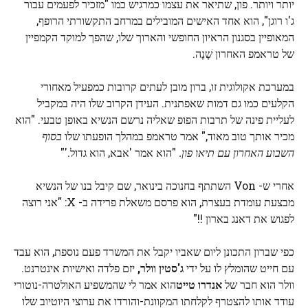
יותר ויותר. פון, שתיאר את עצמו כמרגיש כמו "מזכיר לפעמים עבור
ג'ו רוגן", הוא אחד האישים המובילים במרחב התקשורתי הרופף,
המאופיין בסגנון הראיון החופשי והארוך שלו, שהפך למוקד הקמפיין
של טראמפ האחרון שָׁנָה.
במערכת אקולוגית זו, ברון מובן לעתים קרובות כמפעיל מאחורי
הקלעים כמו גם דמות שאפתנית. העידן הקרוב שלו היה במקביל
לעליית פינה של תרבות הפופ שאליה נרשם הנשיא באופן טבעי. "הוא
מכיר אותך טוב מאוד," אמר טראמפ במהלך הופעתו שלו
בסוף
השבוע האחרון עם תיאו פון.
"הוא אמר 'אבא, הוא גדול.'"
אחרי ש- Von השתתף בחנוכה בינואר, שם קיבל בנו של הנשיא
מבצעת עומדת בעצרת, הוא פרסם משאלת פרידה ב- X: "אני רוצה
לפגוש את דאנג בארון !!"
כפי שברון התכונן ליום שאביו יקבל את המשרד פעם נוספת, הוא עבד
עם חייט שהומלץ לו על ידי
ג'סטין וולר,
יזם פלדה ואישיות אינטרנט.
וולר הוא חבר של
אנדרו טייט
הוא אמר לי שהמשפיע האולטרה-נוטורי
עודד אותו להצטרף לקלחתו המקוונת-והורדו את ערוצי היוטיוב שלו