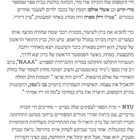
חיי הקמפוס שלו הוכיחו אדי מדי, הבחנה בולטת בבית ספר שמספר
מרי-קייט
וכן
אשלי אולסן
וקומץ של כוכבי ילדים לשעבר אחרים
כבוגרים. "אֲפִילוּ
דילן ספרוז
היה מנהיג באחד המעונות, "ציין דיוריו.
כדי להביא את ברון לשיעור, מכונית רכבי שטח שחורה מניעה אותו
כעשרים דקות מביתו במגדל טראמפ. טיש הול, בניין התואר הראשון
של שטרן, הוא רחוב מפארק כיכר וושינגטון ויצא מאחורי רחבה
מתבצעת. בסתיו, כאשר הסמסטר הראשון של ברון יצא לדרך,
תנועותיו הוקלטו והוקלטו במדיה החברתית לספורט. "NAAA", כתב
רב סרן כספי ג'וניור באינסטגרם, והציב תמונה מחוץ לשומר שלו בחלק
האחורי של אולם הרצאות. "היום היה פראי." תשומת הלב החלה
להאכיל את עצמה. האישיות השמרנית ביוטיוב
בני ג'ונסון,
התבוננות
בהייפ הקמפוס, תיארה את ברון כמחקר ב"מה זה ריז אמיתי ".
NYU – ובית הספר לעסקים שלה בפרט – מחייבים חיי חברה
מרכזיים, עם כיתות וסדרי מגורים המפוזרים ברחבי מנהטן התחתונה.
חבריו לכיתה של ברון תיארו לי את ההתחייבות והצליחות היומיומיות
שלו כמוגבלות. אחד נזכר שביקש לשחק איתו כדורסל. נראה שברון
מעוניין, הוא אמר, אבל הוא קיבל את התחושה, עם קציני השירות