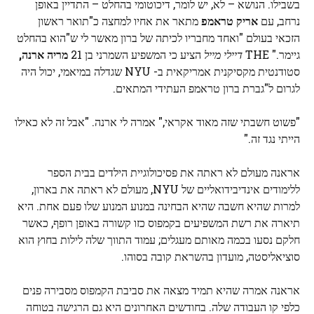
בשבילו. הנושא – לא, יש לומר, דיכוטומי בהחלט – התדיין באופן
נרחב, עם
אריק טראמפ
מתאר את אחיו למחצה כ"תואר ראשון
הזכאי בעולם "ואחד מחבריו לכיתה של ברון מאשר לי ש"הוא בהחלט
גיימר." THE
דיילי מייל
הציע כי המשפיע השמרני בן 21
מריה ארנה,
סטודנטית מקסיקנית אמריקאית ב- NYU שגדלה במיאמי, יכול היה
לגרום ל"גברת ברון טראמפ העתידי המתאים.
"פשוט חשבתי שזה מאוד אקראי," אמרה לי ארנה. "אבל זה לא כאילו
הייתי נגד זה."
אראנה מעולם לא ראתה את פסיכולוגיית הילדים בבית הספר
ללימודים אינדיבידואליים של NYU, מעולם לא ראתה את בארון,
למרות שהיא חשבה שהיא הבחינה במנוע המנוע שלו פעם אחת. היא
תיארה את רשת המשפיעים בקמפוס כזו קשורה באופן רופף, כאשר
חלקם נסעו בכמה מאותם מעגלים; עמוד התווך שלה לילות בחוץ הוא
סוציאליסטה, מועדון בהשראת קובה בסוהו.
אראנה אמרה שהיא תמיד מצאה את סביבת הקמפוס מסבירה פנים
כלפי קו העבודה שלה. בחודשים האחרונים היא גם הרגישה בטוחה