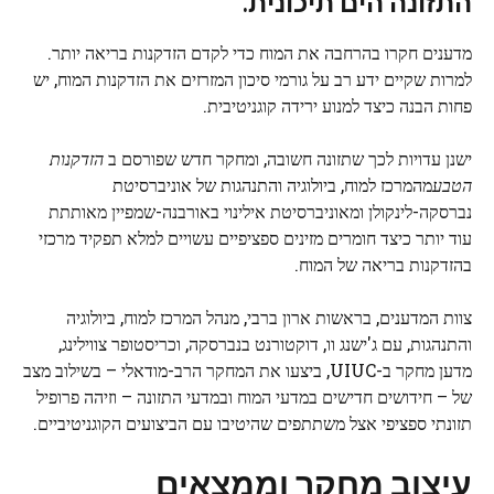
התזונה הים תיכונית.
מדענים חקרו בהרחבה את המוח כדי לקדם הזדקנות בריאה יותר.
למרות שקיים ידע רב על גורמי סיכון המזרזים את הזדקנות המוח, יש
פחות הבנה כיצד למנוע ירידה קוגניטיבית.
ישנן עדויות לכך שתזונה חשובה, ומחקר חדש שפורסם ב
הזדקנות
הטבע
מהמרכז למוח, ביולוגיה והתנהגות של אוניברסיטת
נברסקה-לינקולן ומאוניברסיטת אילינוי באורבנה-שמפיין מאותתת
עוד יותר כיצד חומרים מזינים ספציפיים עשויים למלא תפקיד מרכזי
בהזדקנות בריאה של המוח.
צוות המדענים, בראשות ארון ברבי, מנהל המרכז למוח, ביולוגיה
והתנהגות, עם ג'ישנג וו, דוקטורנט בנברסקה, וכריסטופר צווילינג,
מדען מחקר ב-UIUC, ביצעו את המחקר הרב-מודאלי – בשילוב מצב
של – חידושים חדישים במדעי המוח ובמדעי התזונה – וזיהה פרופיל
תזונתי ספציפי אצל משתתפים שהיטיבו עם הביצועים הקוגניטיביים.
עיצוב מחקר וממצאים