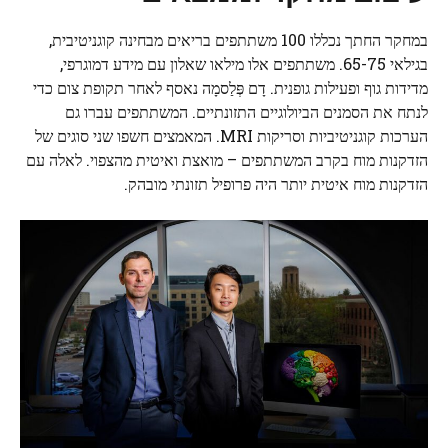
במחקר החתך נכללו 100 משתתפים בריאים מבחינה קוגניטיבית,
בגילאי 65-75. משתתפים אלו מילאו שאלון עם מידע דמוגרפי,
מדידות גוף ופעילות גופנית. דָם
פְּלַסמָה
נאסף לאחר תקופת צום כדי
לנתח את הסמנים הביולוגיים התזונתיים. המשתתפים עברו גם
הערכות קוגניטיביות וסריקות MRI. המאמצים חשפו שני סוגים של
הזדקנות מוח בקרב המשתתפים – מואצת ואיטית מהצפוי. לאלה עם
הזדקנות מוח איטית יותר היה פרופיל תזונתי מובהק.