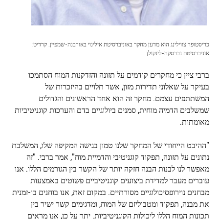
כריסטופר צווילינג הוא מדען מחקר באוניברסיטת אילינוי באורבנה-שמפיין. קרדיט:
אוניברסיטת נברסקה-לינקולן
ברבי ציין כי מחקרים קודמים על תזונה והזדקנות המוח הסתמכו
בעיקר על שאלוני תדירות מזון, אשר תלויים בהיזכרות של
המשתתפים עצמם. מחקר זה הוא אחד הראשונים והגדולים
שמשלבים הדמיה מוחית, סמנים ביולוגיים בדם והערכות קוגניטיביות
מאומתות.
"ההיבט הייחודי של המחקר שלנו טמון בגישה המקיפה שלו, המשלבת
נתונים על תזונה, תפקוד קוגניטיבי והדמיית מוח", אמר ברבי. "זה
מאפשר לנו לבנות הבנה חזקה יותר של הקשר בין הגורמים הללו. אנו
עוברים מעבר למדידת ביצועים קוגניטיביים פשוטים באמצעות
מבחנים נוירופסיכולוגיים מסורתיים. במקום זאת, אנו בוחנים בו-זמנית
את מבנה, תפקוד ומטבוליזם של המוח, ומדגימים קשר ישיר בין
תכונות המוח הללו ליכולות הקוגניטיביות. יתר על כן, אנו מראים