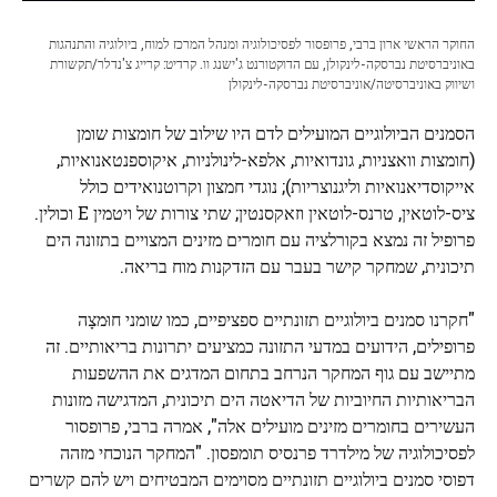
החוקר הראשי ארון ברבי, פרופסור לפסיכולוגיה ומנהל המרכז למוח, ביולוגיה והתנהגות
באוניברסיטת נברסקה-לינקולן, עם הדוקטורנט ג'ישנג וו. קרדיט: קרייג צ'נדלר/תקשורת
ושיווק באוניברסיטה/אוניברסיטת נברסקה-לינקולן
הסמנים הביולוגיים המועילים לדם היו שילוב של חומצות שומן
(חומצות וואצניות, גונדואיות, אלפא-לינולניות, איקוספנטאנואיות,
אייקוסדיאנואיות וליגנוצריות); נוגדי חמצון וקרוטנואידים כולל
ציס-לוטאין, טרנס-לוטאין וזאקסנטין; שתי צורות של ויטמין E וכולין.
פרופיל זה נמצא בקורלציה עם חומרים מזינים המצויים בתזונה הים
תיכונית, שמחקר קישר בעבר עם הזדקנות מוח בריאה.
"חקרנו סמנים ביולוגיים תזונתיים ספציפיים, כמו שומני
חוּמצָה
פרופילים, הידועים במדעי התזונה כמציעים יתרונות בריאותיים. זה
מתיישב עם גוף המחקר הנרחב בתחום המדגים את ההשפעות
הבריאותיות החיוביות של הדיאטה הים תיכונית, המדגישה מזונות
העשירים בחומרים מזינים מועילים אלה", אמרה ברבי, פרופסור
לפסיכולוגיה של מילדרד פרנסיס תומפסון. "המחקר הנוכחי מזהה
דפוסי סמנים ביולוגיים תזונתיים מסוימים המבטיחים ויש להם קשרים