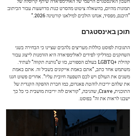
חשבון האינסטגרם הרשמי של האולימפיאדה שיתף קרוסלה של
תמונות מהיום, בהשאלה ציטוט מהסרט
בנות מרושעות
עבור הכיתוב:
"היכנס, מפסיד, אנחנו הולכים למילאנו קורטינה 2026."
תוכן באינסטגרם
התגובות לפוסט כוללות מעריצים נלהבים שציינו כי הבחירה בשני
השחקנים כמדליקי לפידים לאולימפיאדה היא הזדמנות לייצוג עבור
קהילת +LGBTQ בעולם הספורט, כזו ש"נותנת תקווה" לעתיד.
משתמש אחד כתב, "אתם באמת אייקונים בשביל זה. אתם באמת
משנים את העולם ויש לכם השפעה חיובית עליו". אחרים פשוט חגגו
את שלהם
יריבות לוהטת
פאנדום, כמו חברת ההפקה הקנדית של
התוכנית, Crave, שהגיבה, "קוראים לזה יריבות מושבית כי כל כך
ישבנו לראות את זה" בפוסט.