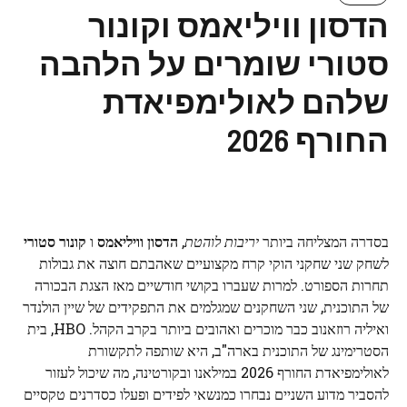
הדסון וויליאמס וקונור
סטורי שומרים על הלהבה
שלהם לאולימפיאדת
החורף 2026
בסדרה המצליחה ביותר
יריבות לוהטת
,
הדסון וויליאמס
ו
קונור סטורי
לשחק שני שחקני הוקי קרח מקצועיים שאהבתם חוצה את גבולות
תחרות הספורט. למרות שעברו בקושי חודשיים מאז הצגת הבכורה
של התוכנית, שני השחקנים שמגלמים את התפקידים של שיין הולנדר
ואיליה רוזאנוב כבר מוכרים ואהובים ביותר בקרב הקהל. HBO, בית
הסטרימינג של התוכנית בארה"ב, היא שותפה לתקשורת
לאולימפיאדת החורף 2026 במילאנו ובקורטינה, מה שיכול לעזור
להסביר מדוע השניים נבחרו כמנשאי לפידים ופעלו כסדרנים טקסיים