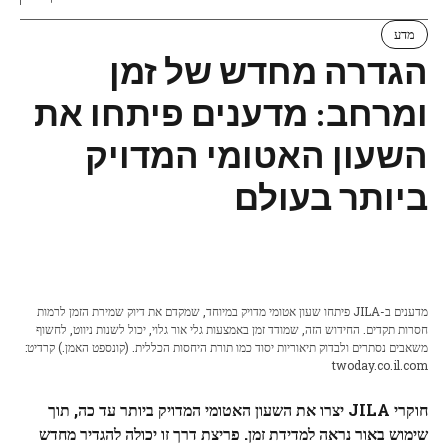
מדע
הגדרה מחדש של זמן
ומרחב: מדענים פיתחו את
השעון האטומי המדויק
ביותר בעולם
מדענים ב-JILA פיתחו שעון אטומי מדויק במיוחד, שמקדם את דיוק שמירת הזמן לרמות
חסרות תקדים. החידוש הזה, שמודד זמן באמצעות גלי אור גלוי, יכול לשנות ניווט, לחשוף
משאבים נסתרים ולבדוק תיאוריות יסוד כמו תורת היחסות הכללית. (קונספט האמן.) קרדיט:
twoday.co.il.com
חוקרי JILA יצרו את השעון האטומי המדויק ביותר עד כה, תוך
שימוש באור נראה למדידת זמן. פריצת דרך זו יכולה להגדיר מחדש