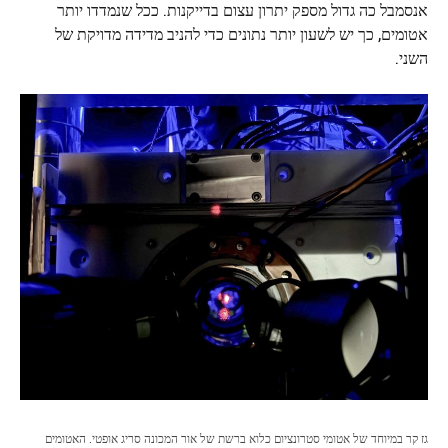
אנסמבל כה גדול מספק יתרון עצום בדייקנות. ככל שנמדדו יותר
אטומים, כך יש לשעון יותר נתונים כדי להניב מדידה מדויקת של
השני.
גז קר במיוחד של אטומי סטרונציום כלוא ברשת של אור המכונה סריג אופטי. האטומים