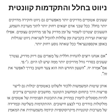
ניווט בחלל והתקדמות קוונטית
שעונים אטומיים מדויקים יותר מאפשרים גם ניווט וחקירה מדויקים
יותר בחלל. ככל שבני אדם יוצאים רחוק יותר לתוך מערכת השמש,
השעונים יצטרכו לשמור על זמן מדויק על פני מרחקים עצומים. אפילו
שגיאות זעירות בקביעת זמן עלולות להוביל לשגיאות ניווט שגדלות
באופן אקספוננציאלי ככל שאתה נוסע רחוק יותר.
"אם אנחנו רוצים להנחית חללית על
מַאְדִים
עם דיוק מדויק, נצטרך
שעונים בסדרי גודל מדויקים יותר ממה שיש לנו היום.
ג'י.פי.
אס
"אמרה יה. "השעון החדש הזה הוא צעד חשוב בדרך לאפשר את
זה".
אותן שיטות המשמשות ללכוד ולשלוט באטומים יכולות גם לייצר
פריצות דרך בתחום המחשוב הקוונטי. מחשבים קוונטיים צריכים
להיות מסוגלים לתמרן במדויק את התכונות הפנימיות של אטומים או
מולקולות בודדים כדי לבצע חישובים. ההתקדמות בשליטה ובמדידה
של מערכות קוונטיות מיקרוסקופיות קידמה משמעותית את המאמץ