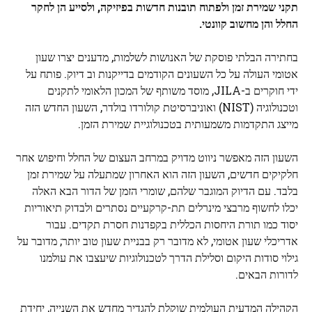
תקני שמירת זמן ולפתוח תובנות חדשות בפיזיקה, ולסייע הן לחקר
החלל והן
מחשוב קוונטי
.
בחתירה הבלתי פוסקת של האנושות לשלמות, מדענים יצרו שעון
אטומי העולה על כל השעונים הקודמים בדייקנות וב
דיוק
. פותח על
ידי חוקרים ב-JILA, מוסד משותף של המכון הלאומי לתקנים
וטכנולוגיה (NIST) ואוניברסיטת קולורדו בולדר, השעון החדש הזה
מייצג התקדמות משמעותית בטכנולוגיית שמירת הזמן.
השעון הזה מאפשר ניווט מדויק במרחב העצום של החלל וחיפוש אחר
חלקיקים חדשים, השעון הזה הוא האחרון שמתעלה על שמירת זמן
בלבד. עם הדיוק המוגבר שלהם, שומרי הזמן של הדור הבא האלה
יכלו לחשוף מרבצי מינרלים תת-קרקעיים נסתרים ולבדוק תיאוריות
יסוד כמו תורת היחסות הכללית בקפדנות חסרת תקדים. עבור
אדריכלי שעון אטומי, לא מדובר רק בבניית שעון טוב יותר; מדובר על
גילוי סודות היקום וסלילת הדרך לטכנולוגיות שיעצבו את עולמנו
לדורות הבאים.
הקהילה המדעית העולמית שוקלת להגדיר מחדש את השנייה, יחידת