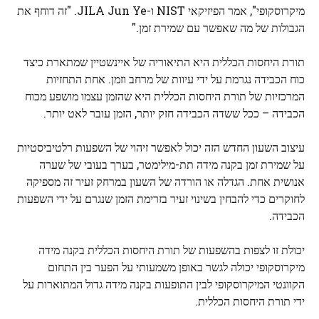
מיקרוסקופי", אמר הפיזיקאי NIST ו-JILA Jun Ye. "זה דוחף את
הגבולות של מה שאפשר עם שמירת זמן."
תורת היחסות הכללית היא התיאוריה של איינשטיין שמתארת ​​כיצד
כוח הכבידה נגרמת על ידי עיוות של מרחב וזמן. אחת התחזיות
המרכזיות של תורת היחסות הכללית היא שהזמן עצמו מושפע מכוח
הכבידה – ככל ששדה הכבידה חזק יותר, הזמן עובר לאט יותר.
עיצוב השעון החדש הזה יכול לאפשר זיהוי של השפעות רלטיביסטיות
על שמירת זמן בקנה מידה תת-מילימטר, בערך בעובי של שערה
אנושית אחת. הגדלה או הורדה של השעון במרחק זעיר זה מספיקה
לחוקרים כדי להבחין בשינוי זעיר בזרימת הזמן שנגרם על ידי השפעות
הכבידה.
יכולת זו לצפות בהשפעות של תורת היחסות הכללית בקנה מידה
מיקרוסקופי יכולה לגשר באופן משמעותי על הפער בין התחום
הקוונטי המיקרוסקופי לבין התופעות בקנה מידה גדול המתוארות על
ידי תורת היחסות הכללית.