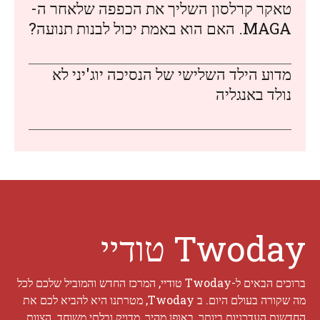
טאקר קרלסון השליך את הכפפה שלאחר ה-
MAGA. האם הוא באמת יכול לבנות תנועה?
מדוע הילד השלישי של הנסיכה יוג'יני לא
נולד באנגליה
Twoday טודיי
ברוכים הבאים ל-Twoday טודיי, המרכז החדש והמוביל שלכם לכל
מה שקורה בעולם היום. ב Twoday, מטרתנו היא להביא לכם את
החדשות העדכניות ביותר, באופן מהיר, מדויק ובלתי משוחד. הצוות