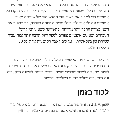
הזמן הבינלאומית, המבוססת על הדור הבא של השעונים האטומיים
האופטיים הללו. שעונים אטומיים מהדור הקיים מאירים גלי מיקרו על
אטומים כדי למדוד את השני. הגל החדש הזה של שעונים מאיר
אטומים עם גלי אור גלוי, בעלי תדירות גבוהה בהרבה, כדי לספור את
השני בצורה הרבה יותר מדויקת. בהשוואה לשעוני המיקרוגל
הנוכחיים, שעונים אופטיים צפויים לספק דיוק הרבה יותר גבוה עבור
שמירת זמן בינלאומית – עלולים לאבד רק שנייה אחת כל 30
מיליארד שנה.
אבל לפני שהשעונים האטומיים האלה יכולים לפעול בדיוק כה גבוה,
הם צריכים להיות בעלי דיוק גבוה מאוד; במילים אחרות, הם חייבים
להיות מסוגלים למדוד שברירי שנייה זעירים ביותר. להשגת דיוק גבוה
וגם דיוק גבוה יכולות להיות השלכות עצומות.
לכוד בזמן
שעון JILA החדש משתמש ברשת אור המכונה "סריג אופטי" כדי
ללכוד ולמדוד עשרות אלפי אטומים בודדים בו-זמנית. להחזיק