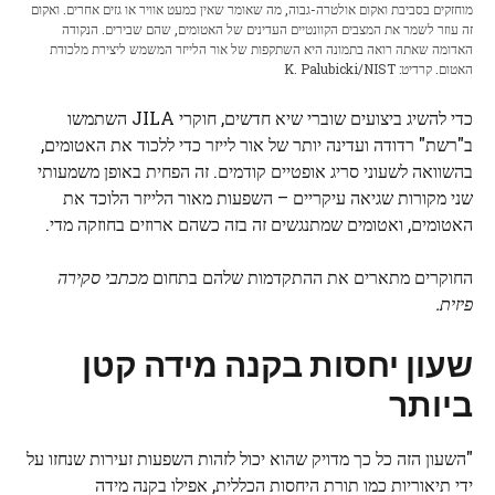
מוחזקים בסביבת ואקום אולטרה-גבוה, מה שאומר שאין כמעט אוויר או גזים אחרים. ואקום
זה עוזר לשמר את המצבים הקוונטיים העדינים של האטומים, שהם שבירים. הנקודה
האדומה שאתה רואה בתמונה היא השתקפות של אור הלייזר המשמש ליצירת מלכודת
האטום. קרדיט: K. Palubicki/NIST
כדי להשיג ביצועים שוברי שיא חדשים, חוקרי JILA השתמשו
ב"רשת" רדודה ועדינה יותר של אור לייזר כדי ללכוד את האטומים,
בהשוואה לשעוני סריג אופטיים קודמים. זה הפחית באופן משמעותי
שני מקורות שגיאה עיקריים – השפעות מאור הלייזר הלוכד את
האטומים, ואטומים שמתנגשים זה בזה כשהם ארוזים בחוזקה מדי.
החוקרים מתארים את ההתקדמות שלהם בתחום
מכתבי סקירה
פיזית
.
שעון יחסות בקנה מידה קטן
ביותר
"השעון הזה כל כך מדויק שהוא יכול לזהות השפעות זעירות שנחזו על
ידי תיאוריות כמו תורת היחסות הכללית, אפילו בקנה מידה