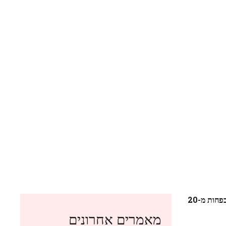
האתגר התצפיתי של היום הפך להצלחה עולמית ברשתות החברתיות: האם תצליחו למצוא את המספר 571 מתוך התמונה של 511, כל זה בפחות מ-20
מאמרים אחרונים