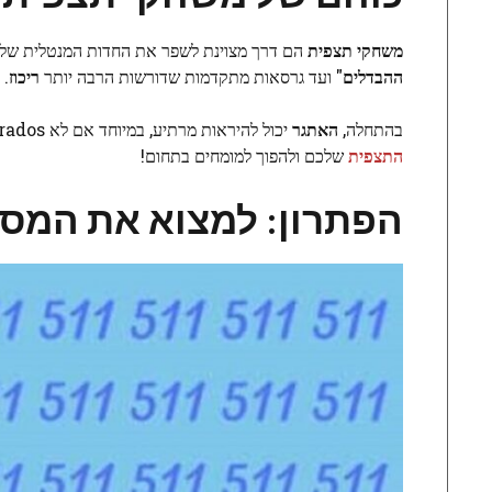
משחקי תצפית
הם דרך מצוינת לשפר את החדות המנטלית שלנו 
ההבדלים
" ועד גרסאות מתקדמות שדורשות הרבה יותר
ריכוז
.
בהתחלה,
האתגר
יכול להיראות מרתיע, במיוחד אם לא acostumbrados להתמקד בפרטים הקטנים. אך עם הזמן והתרגול, תוכלו לשפר את תחושת
התצפית
שלכם ולהפוך למומחים בתחום!
הפתרון: למצוא את המספר 571 בתוך פחות מ-20 ש