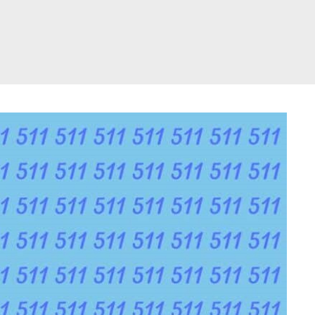
דלג
תוכן