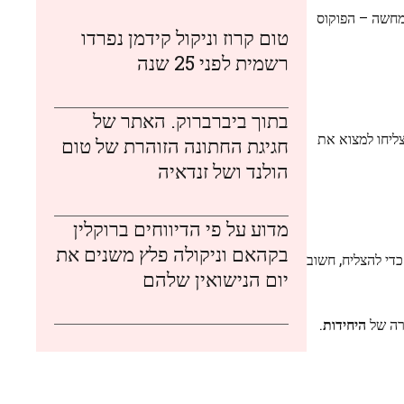
מחשה – הפוקוס
טום קרוז וניקול קידמן נפרדו
רשמית לפני 25 שנה
בתוך ביברברוק. האתר של
ת! אם תצליחו למצוא את
חגיגת החתונה הזוהרת של טום
הולנד ושל זנדאיה
מדוע על פי הדיווחים ברוקלין
בקהאם וניקולה פלץ משנים את
צוא את המספר 571 בתוך המספרים הרבים של 511 – כל זה בזמן מוגבל של 20 שניות. כדי להצליח, חשוב
יום הנישואין שלהם
רה של
היחידות
.