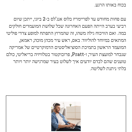
בכוח באותו הרגע.
עם פחות מחודש עד לפריימריז בלוס אנג'לס ב-2 ביוני, ייתכן שיום
רביעי בערב הייתה הפעם האחרונה שכל שלושת המועמדים חולקים
במה. ואם הוויכוח גילה משהו, זה שהמרוץ התפתח למופע צדדי פוליטי
המתאים במיוחד להוליווד: באס, ראש עיר מכהן מוכה; ראמאן,
המועמד הראשון בתמיכת הסוציאליסטים הדמוקרטיים של אמריקה
שנבחר למועצת העיר; ו-Pratt, פרובוקטור בטלוויזיה בריאליטי, כולם
טוענים שהם לבדם יודעים איך לשלוט בעיר שמרגישה יותר ויותר
בלתי ניתנת לשליטה.