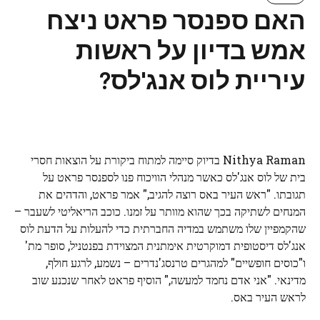
האם ספנסר פראט ניצח
אמש בדיון על ראשות
עיריית לוס אנג'לס?
Nithya Raman בדיוק סיימה למתוח ביקורת על הוצאות חסרי
בית של לוס אנג'לס כאשר מנהלי הוויכוח פנו לספנסר פראט על
תגובתו. "ראש העיר באס רוצה להגיב," אמר פראט, והדהים את
המנחים לשתיקה בכך שהוא מוותר על זמנו. כוכב הריאליטי לשעבר –
שהקמפיין שלו משתמש במדיה החברתית כדי להעלות על הדעת לוס
אנג'לס דיסטופית דמוקרטית אימתנית המצוידת בפנטניל, סופר מת'
ו"כוסים חופשיים" למהגרים טרנסג'נדרים – נשמע, לרגע חולף,
מדינאי. "אני אדם נחמד למעשה," הוסיף פראט לאחר שנכנע שוב
לראש העיר באס.