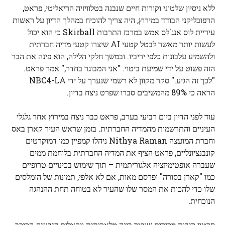
ללא ניסיון שלטוני וקורות חיים שנבנה בטלוויזיה הריאליטי, פראט,
הרפובליקני הבודד במירוץ, היה צריך להוכיח במהלך הדיון על ראשות
עיריית לוס אנג'לס אמש במרכז התרבות Skirball כי הוא יכול
לעשות יותר מאשר לבטל קטעי AI שיצרו קטעי מדיה חברתית
ולהשמיע עלבונות כלפי יריביו. ובמשך חלקי הלילה, הוא פינה את הבר
הזה פשוט על ידי שמיעת ביטוי. "אני המבוגר בחדר," אמר פראט.
"לכך זה הגיע." סקר מקוון לא רשמי שנערך על ידי NBC4-LA
הראה כי 89% מהמשיבים סברו שפרט ניצח בדיון.
עוד לפני הדיון ביום רביעי בערב, פראט כבר ניצח במירוץ אחר גלגלי
העיניים והתרשמות מהמדיה החברתית. בזמן שראש העיר קארן באס
וחברת המועצה Nithya Raman ניהלו קמפיין כמו דמוקרטים
קונבנציונליים, פראט הציף את המדיה החברתית בלוחמת ממים
שעברה אופטימיזציה אלגוריתמית – תוך שימוש בכינויים טרופיים
כמו "קארן בסורה" ופרסם מאות, אם לא אלפי, תמונות של הומלסים
שלו כדי להכות את המסר שלו שהעיר לא בטוחה תחת ההנהגה
הנוכחית.
סרטון קידום מכירות שנוצר בינה מלאכותית ויראלית
הגבעות
הכוכב