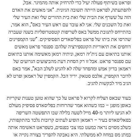
ופראט בשיתוף פעולה יעיל כדי להרחיק אותה מהמיגר. אבל,
להפתעתה, לפראט הייתה תשובה הגיונית. "אני מאשים את האדם
הזה על ששרף את הבית שלי ואת בית ההורים שלי ואת העיר שלי
ואת כל השכנים שלי. אני לא עובד עם ראש העיר באס", הוא אמר,
בהתייחס לתגובת ממשל באס לשריפות קטסטרופליות בשנה שעברה
שהרסו את ביתו של פראט בפליסאדים הפסיפיקים. "שני הקמפיינים
דוחפים את תיאוריות הקונספירציה שלהם: ספנסר פראט מאשים
אותנו בתיאום עם נית'יה רמאן, וניתיה רמאן מאשימה אותנו בתיאום
עם ספנסר פראט. אבל זו רק הסחת דעת מהביצועים הגרועים של
ראמאן בדיון אמש ומהפחד שלה לא להגיע לשלב הבא", אמר באס
לדובר הקמפיין, אלכס סטאק.
יריד הבל.
הקמפיין של ראמאן ופרט לא
הגיב מיד לבקשות להגיב.
בעוד שבאס הצליח לקרוא ל פראט על כך שהוא טוען טענות שקריות
באופן מופגן – כמו כשהוא אמר שהרוחות בפליסאדס פסיפיק מעולם
לא הגיעו ליותר מ-40 מייל לשעה בלילה שבו התפשטה השריפה
בפאליסאדס בעיר – ראמאן הופיע לעתים קרובות נלכד בהתקפותיו,
בשלב מסוים נראה כמעט כמו צבי בפנסים, כשפראט האשימה אותה
במתן מס במחוז לא ממשלתי. היא נאבקה להפריך בצורה נקייה או