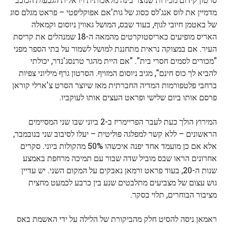
מדמיין את לוס אנג'לס כסוג של גות'אם אפוקליפטי – פראט מגלם סוג
של באטמן חיובי לגוף, בעוד שבס, המושל גאווין ניוסום וקמאלה
האריס מופיעים כאריסטוקרטים מהמאה ה-18 שמנהלים את קריסת
העיר. אם במצוקה נראית מתחננת למושל לשמור על בתי הספר מפני
"מכורים לסמים חסרי בית". "אם היית מהגר טרנסג'נדר, יכולתי
להביא לך כוס חינם", מגיב ניוסום המזויף. הסרטון גרף מיליוני צפיות
ברחבי פלטפורמות המדיה החברתית מאז שיוצר הסרט צ'ארלי קוראן
פרסם אותו ביום שלישי ופראט העצים אותו לעוקביו.
המירוץ הולך כעת לעבר הפריימריז ב-2 ביוני שבו שני המסיימים
הראשונים – ללא קשר למפלגה פוליטית – יעלו לסיבוב שני בנובמבר,
אלא אם כן מועמד אחד יפנה איכשהו 50% מהקולות ביוני. סקרים
אחרונים הראו שבס מוביל שדה שבור עם תמיכה מרחפת באמצע
שנות ה-20, בעוד פראט ורמאן נאבקים על המקום השני. יש עדיין
גוש עצום של מצביעים מתלבטים שנע בין כרבע לכמעט מחצית
מציבור הבוחרים, תלוי בסקר.
ראמאן ניסה להסיט חלק מהביקורת של הלילה על ידי האשמת באס