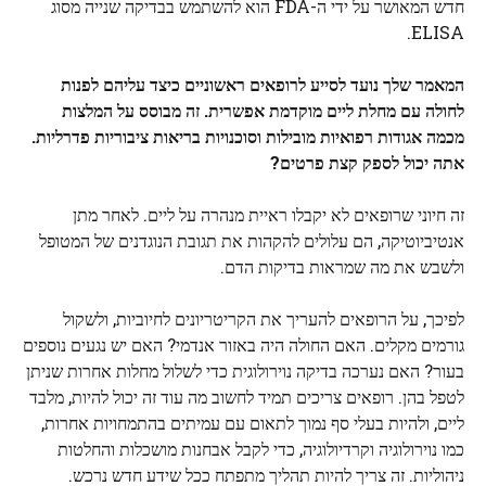
חדש המאושר על ידי ה-FDA הוא להשתמש בבדיקה שנייה מסוג
ELISA.
המאמר שלך נועד לסייע לרופאים ראשוניים כיצד עליהם לפנות
לחולה עם מחלת ליים מוקדמת אפשרית. זה מבוסס על המלצות
מכמה אגודות רפואיות מובילות וסוכנויות בריאות ציבוריות פדרליות.
אתה יכול לספק קצת פרטים?
זה חיוני שרופאים לא יקבלו ראיית מנהרה על ליים. לאחר מתן
אנטיביוטיקה, הם עלולים להקהות את תגובת הנוגדנים של המטופל
ולשבש את מה שמראות בדיקות הדם.
לפיכך, על הרופאים להעריך את הקריטריונים לחיוביות, ולשקול
גורמים מקלים. האם החולה היה באזור אנדמי? האם יש נגעים נוספים
בעור? האם נערכה בדיקה נוירולוגית כדי לשלול מחלות אחרות שניתן
לטפל בהן. רופאים צריכים תמיד לחשוב מה עוד זה יכול להיות, מלבד
ליים, ולהיות בעלי סף נמוך לתאום עם עמיתים בהתמחויות אחרות,
כמו נוירולוגיה וקרדיולוגיה, כדי לקבל אבחנות מושכלות והחלטות
ניהוליות. זה צריך להיות תהליך מתפתח ככל שידע חדש נרכש.