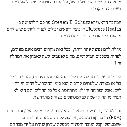
אינגלנד
התמצית הדיגיטלית של, על הערכה וטיפול מושכל של ליים
בשלביה המוקדמים.
המחבר הראשי Steven E. Schutzer, פרופסור לרפואה ב-
Rutgers Health, דן כיצד רופאים יכולים לפנות לחולים שיש להם
אפשרות לזיהום מוקדם במחלת ליים.
מחלת ליים נפוצה יותר ויותר, ובכל זאת מקרים רבים אינם מזוהים,
לפחות בשלבים המוקדמים. מדוע לפעמים קשה לאבחן את המחלה
הזו?
הסימן הנפוץ ביותר למחלת ליים הוא אריתמה מיגרנס, נגע עור דמוי
בול או מטרה, שלעתים קרובות הוא סימן ההיכר של זיהום חיידקי
ליים. אבל הפריחה הזו לא מתרחשת אצל כל החולים, וגם היא לא
תמיד מזוהה או שמה לב למטופלים כשהיא מתרחשת.
נכון לעכשיו, הבדיקות היחידות שאושרו על ידי מינהל המזון והתרופות
(FDA) הן בדיקות נוגדנים; זה יכול לקחת שבועות או יותר עד
שהמטופל יקבל תגובה חיסונית מספקת שניתן לזהות על ידי מבחנים