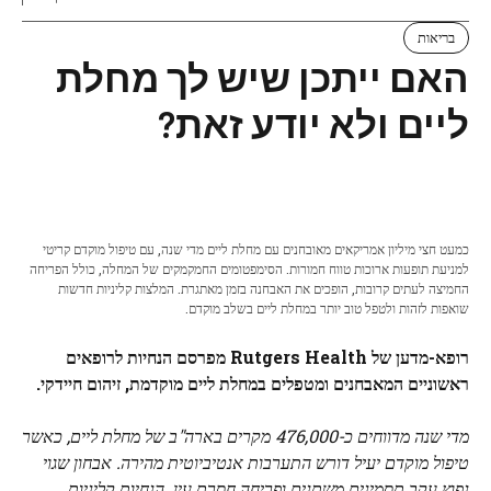
בריאות
האם ייתכן שיש לך מחלת
ליים ולא יודע זאת?
כמעט חצי מיליון אמריקאים מאובחנים עם מחלת ליים מדי שנה, עם טיפול מוקדם קריטי
למניעת תופעות ארוכות טווח חמורות. הסימפטומים החמקמקים של המחלה, כולל הפריחה
החמיצה לעתים קרובות, הופכים את האבחנה בזמן מאתגרת. המלצות קליניות חדשות
שואפות לזהות ולטפל טוב יותר במחלת ליים בשלב מוקדם.
רופא-מדען של Rutgers Health מפרסם הנחיות לרופאים
ראשוניים המאבחנים ומטפלים במחלת ליים מוקדמת, זיהום חיידקי.
מדי שנה מדווחים כ-476,000 מקרים בארה"ב של מחלת ליים, כאשר
טיפול מוקדם יעיל דורש התערבות אנטיביוטית מהירה. אבחון שגוי
נפוץ עקב תסמינים משתנים ופריחה חסרת עין. הנחיות קליניות