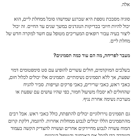
אלה.
סוגיה מסבכת נוספת היא שברגע שמישהו סובל ממחלת ליים, הוא
יכול להיות חיובי בבדיקות הנוגדנים במשך שנים עד החיים. זה יכול
ליצור בעיה עבור רופאים המעריכים מטופל עם חשד למקרה חדש של
מחלת ליים.
מעבר לפריחה, מה הם עוד כמה תסמינים?
בשלבים המוקדמים, חולים עשויים להופיע עם סט סימפטומים דמוי
שפעת, אך ללא תסמינים נשימתיים. תסמינים אלו יכולים לכלול חום,
כאבי ראש, כאבי שרירים, כאבי פרקים ועייפות. סביר להניח
שהחולים לא יסבלו משיעול חמור, כפי שהיו עושים עם שפעת או
מערכת נשימה אחרת
נגיף
.
גם תסמינים נוירולוגיים יכולים להתפתח, כולל כאבי ראש. אבל רבים
מהתסמינים הללו יכולים לנבוע ממחלות אחרות. לדוגמה, דלקת קרום
המוח עשויה לנבוע מחיידקים אחרים ועשויה להצדיק הקשה בעמוד
השדרה כדי לקבל את האבחנה והטיפול הנכונים.