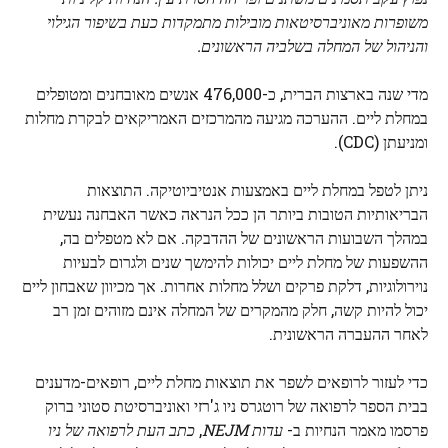
משופרות מאוניברסיטאות מובילות מתמקדות כעת בשיפור הגילוי
והניהול של המחלה בשלביה הראשונים.
מדי שנה בארצות הברית, כ-476,000 אנשים מאובחנים ומטופלים
במחלת ליים. ההערכה מגיעה מהמרכזים האמריקאים לבקרת מחלות
ומניעתן (CDC).
ניתן לטפל במחלת ליים באמצעות אנטיביוטיקה. התוצאות
הבריאותיות הטובות ביותר הן ככל הנראה כאשר האבחנה נעשית
במהלך השבועות הראשונים של ההדבקה. אם לא מטפלים בה,
ההשפעות של מחלת ליים יכולות להימשך שנים ולגרום לבעיות
נוירולוגיות, דלקת פרקים ושלל מחלות אחרות. אך מכיוון שאבחון ליים
יכול להיות קשה, חלק מהמקרים של המחלה אינם מזוהים זמן רב
לאחר ההעברה הראשונית.
כדי לעזור לרופאים לשפר את תוצאות מחלת ליים, רופאים-מדענים
בבית הספר לרפואה של רוטגרס ניו ג'רזי ואוניברסיטת סטוני ברוק
פרסמו מאמר הנחיות ב-
עדות NEJM
,
כתב העת לרפואה של ניו