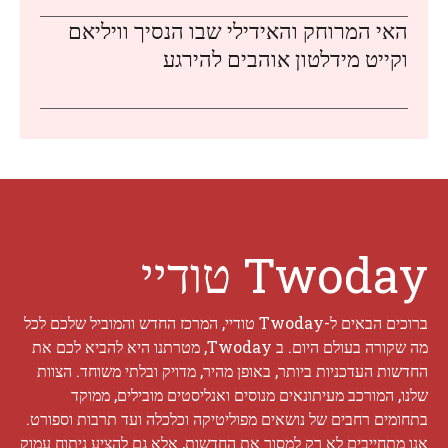
האי המרוחק והאידילי שבו הנסיך וויליאם
וקייט מידלטון אוהבים להירגע
Twoday טודיי
ברוכים הבאים ל-Twoday טודיי, המרכז החדש והמוביל שלכם לכל
מה שקורה בעולם היום. ב Twoday, מטרתנו היא להביא לכם את
החדשות העדכניות ביותר, באופן מהיר, מדויק ובלתי משוחד. הצוות
שלנו, המורכב מעיתונאים מנוסים ואנליסטים מובילים, ממוקד
בתחומים רחבים של נושאים מפוליטיקה וכלכלה ועד תרבות וספורט.
אנו מתחייבים לא רק למסור את החדשות, אלא גם להציע ניתוח עמוק