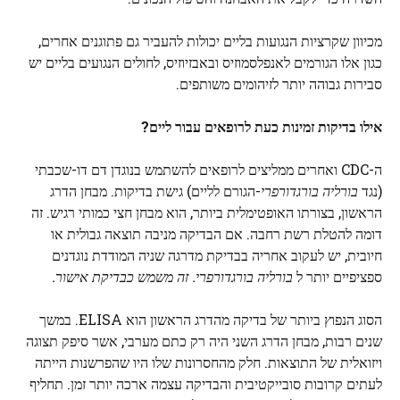
מכיוון שקרציות הנגועות בליים יכולות להעביר גם פתוגנים אחרים,
כגון אלו הגורמים לאנפלסמוזיס ובאבזיוזיס, לחולים הנגועים בליים יש
סבירות גבוהה יותר לזיהומים משותפים.
אילו בדיקות זמינות כעת לרופאים עבור ליים?
ה-CDC ואחרים ממליצים לרופאים להשתמש בנוגדן דם דו-שכבתי
(נגד
בורליה בורגדורפרי
-הגורם לליים) גישת בדיקות. מבחן הדרג
הראשון, בצורתו האופטימלית ביותר, הוא מבחן חצי כמותי רגיש. זה
דומה להטלת רשת רחבה. אם הבדיקה מניבה תוצאה גבולית או
חיובית, יש לעקוב אחריה בבדיקת מדרגה שניה המודדת נוגדנים
ספציפיים יותר ל
בורליה בורגדורפרי. זה משמש כבדיקת אישור.
הסוג הנפוץ ביותר של בדיקה מהדרג הראשון הוא ELISA. במשך
שנים רבות, מבחן הדרג השני היה רק ​​כתם מערבי, אשר סיפק תצוגה
ויזואלית של התוצאות. חלק מהחסרונות שלו היו שהפרשנות הייתה
לעתים קרובות סובייקטיבית והבדיקה עצמה ארכה יותר זמן. תחליף