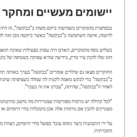
יישומים מעשיים ומחקר 
בכמחצית מהמקרים כשמישהו ביקש משהו ב"בבקשה", זה היה בג
לדוגמה, אישה השתמשה ב"בבקשה" כאשר ביקשה מבן זוגה להת
בשליש נוסף מהמקרים, האדם היה עסוק בפעילות שאינה תוא
הזוג שלו להכין ציר מרק, בידיעה שהיא עסוקה בשטיפה של בקבו
החוקרים מצאו גם שילדים אומרים "בבקשה" בערך באותה תדיר
ב"בבקשה" כדי לבקש מאמה לקנות לה שמלה כשציפתה שתגיד 
לאחר ה"בבקשה", שהיתה, "עברנו את זה בעבר".
"לכל קהילה יש נורמות מפורשות שמגדירות מה נחשב כהתנהגות
מעוניינים להבין אם נורמות אלה אכן מקובלות בחיי היומיום 
על ידי התבוננות כיצד נימוס עובד בפועל בחיי היומיום, הצוו
החברתית.