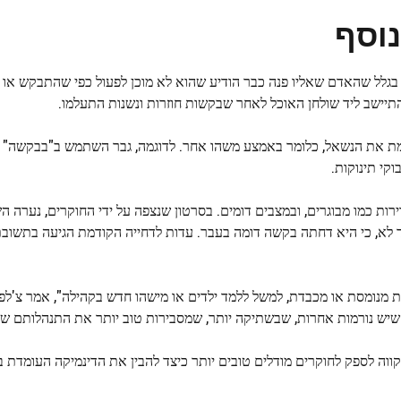
נוסף
לל שהאדם שאליו פנה כבר הודיע ​​שהוא לא מוכן לפעול כפי שהתבקש או ש
יישב ליד שולחן האוכל לאחר שבקשות חוזרות ונשנות התעלמו.
מת את הנשאל, כלומר באמצע משהו אחר. לדוגמה, גבר השתמש ב"בבקשה"
קי תינוקות.
ות כמו מבוגרים, ובמצבים דומים. בסרטון שנצפה על ידי החוקרים, נערה 
לא, כי היא דחתה בקשה דומה בעבר. עדות לדחייה הקודמת הגיעה בתשוב
 מנומסת או מכבדת, למשל ללמד ילדים או מישהו חדש בקהילה", אמר צ'לפון
או שיש נורמות אחרות, שבשתיקה יותר, שמסבירות טוב יותר את התנהלותם ש
ת מקווה לספק לחוקרים מודלים טובים יותר כיצד להבין את הדינמיקה העומדת