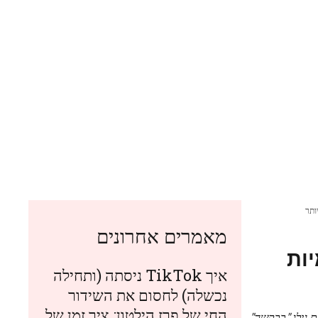
ותר
מאמרים אחרונים
יות
איך TikTok ניסתה (ותחילה
נכשלה) לחסום את השידור
החי של פרז הילטון: ציר זמן של
ניתוח של 17 שעות של שיחות, החוקרים גילו "בבקשה"