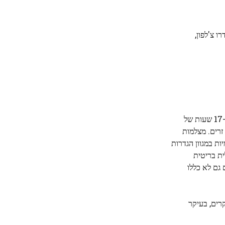
ו צ'לפון,
לצורך המחקר, הסוציולוגים של צ'לפון ו-UCLA, ג'ובאני רוסי וטניה סטיברס, לקחו בחשבון את המילים, הבעות הפנים וההתנהגויות שנצפו ב-17 שעות של
זרים. מצלמות
ות במגוון הגדרות
ית בריטית
 גם לא כללו
פו באינטראקציות המוקלטות בווידאו, נעשה שימוש ב"בבקשה" רק 69 פעמים, או 7% מהמקרים, בעיקר