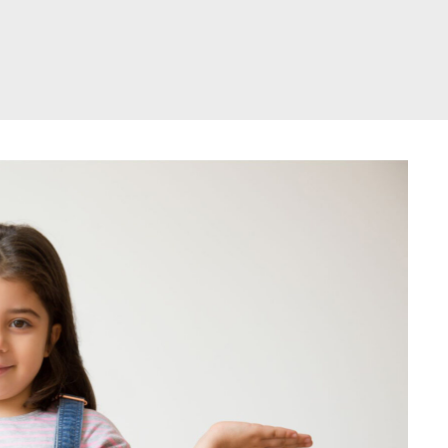
דלג
תוכן