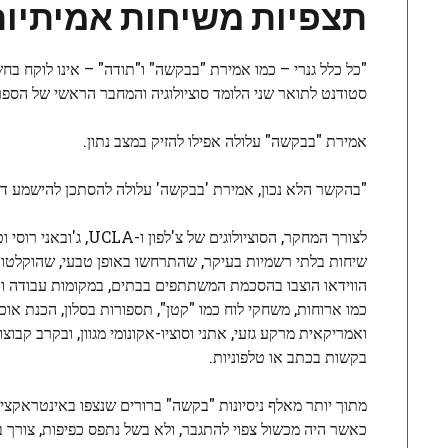
תצפיות משיחות אמיתיות
"כל כלל גנרי – כמו אמירת "בבקשה" ו"תודה" – אינו לוקח בחשב
סטודנט לתואר שני הלומד סוציולוגיה והמחבר הראשי של הספר לי
אמירת "בבקשה" עלולה אפילו להזיק במצב נתון.
"בהקשר הלא נכון, אמירת 'בבקשה' עלולה להסתכן להישמע דוחף
שיחות בלתי רשמיות בעיקר, שהתרחשו באופן טבעי, שהוקלטו בו
הווידאו הוצבו בהסכמת המשתתפים בבתים, במקומות עבודה ובאז
כמו ארוחות, משחקי לוח כמו "קטן", תספורות בסלון, הכנת אוכל
ואמריקאית מרקע גזעי, אתני וסוציו-אקונומי מגוון, ובקרב קבו
בקשות בכתב או טלפוניות.
כאשר היה מכשול צפוי להתגבר, ולא בשל נתפס כפיפות, צורך ב