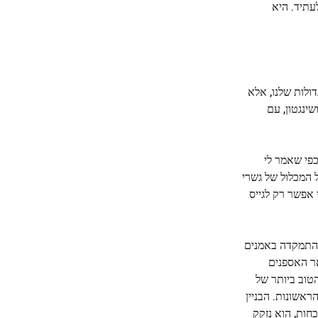
עתיד. היא
ולות שלנו, אלא
ינגטון, עם
ת שהיא רוצה. כפי שאמר לי
 המכלול של גשרי
אפשר רק לגייס
חר שבילתה עשרות שנים בקניית יצירות של מאסטרים אמריקאים מהמאה ה-19 וה-20, וולטון התמקדה באמנים
אר האספנים
ם על מוזיאון בסוף שנות ה-90, ולקחה את החלק הטוב ביותר של
, ושני מיליון איש ביקרו בשנתיים הראשונות. הבניין
שבים – אך בהתחשב בנתוני הנוכחות, הוא נזקק