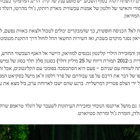
ם להיפתח לקהל בסוף השבוע. יש מופע ענק של קית' הרינג המתמקד בעבודו
האישי של וולטון של אמנות עכשווית: מארק רותקו, ג'ולי מהרטו, דונלד ג'
מוזיאון.
ביעית שלי במוזיאון תוך 48 שעות, כי למה לא? הכניסה חופשית, כך שהמבקרים יכולים לטבול ולצאת כאוות נפ
יאון נסגר מוקדם בשבת, ואז השירות החשאי החל לזחול דרך התקנת מגנומטר
 והמזכירה הילרי קלינטון נכנסים למוזיאון, היישר אל האגף העכשווי החדש,
(נקנתה מקולקציה שוויצרית ב-2012 תמורת דיווח של 25 מיליון דולר) בסגנון סלון תלוי ב
תה לשוחח עם שניהם – פעם היא הסתכסכה בפומבי עם הקלינטונים, אבל זה 
 ב-Christie's בשנת 2012, נשלח על ידי הצלם פטריק דמרשלייה. ברגע שהם ישבו לארוחת ערב, ביל מצא
ו. גם מושל ארקנסו הנוכחי ומזכירת העיתונות לשעבר של דונלד טראמפ שרה
ולדן, הזמרת ג'ול ומרתה סטיוארט.