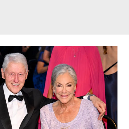
דלג
תוכן