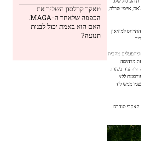
ת הפיסול שלו,
טאקר קרלסון השליך את
אד, איימי שרלד,
הכפפה שלאחר ה-MAGA.
האם הוא באמת יכול לבנות
שם, להתייחס למוזיאון
תנועה?
ים.
 ומתפעלים מהבית
סוג של גמישות מדהימה
היה עוד בשנות
ללא
 את עצמו ממש ליד
 האקבי סנדרס