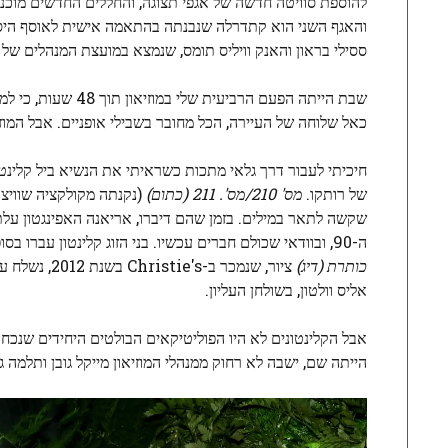
להוספת סוויטה חדשה של אגפי תצוגה, והחללים החדשים מוכני
והאגף השני הוא קתדרלה שנבנתה בהתאמה אישית לאוסף היסודי ו
ססילי בראון והאנק וויליס תומס, שנמצא במועצת המנהלים של ה
שבת הייתה הפעם הר
כאל שלוחה של העיירה, הכל מחובר בשבילי אופניים. אבל המוז
חיכיתי לעבור דרך גלאי מתכות כשראיתי את הנשיא ביל קלינטון
של רותקו.
מס' 210/מס'. 211 (כתום)
שקשה לתאר במילים. בזמן שהם דיברו, אריאנה האפינגטון על
ה-90, ובוודאי שכולם חברים עכשיו. בני הזוג קלינטון עברו בסופו של דבר את דרכם על פני עבודתם של פרד וילסון וז'אן מישל בסקיאט המפורסמת
כותרת (דיג)
ציור, שנמכר
אליס וולטון, בשולחן העליון.
אבל הקלינטונים לא היו הפוליטיקאים הבולטים היחידים שנכח
הייתה שם, ישבה לא רחוק ממנהלי המוזיאון מייקל גובן ותלמה ג