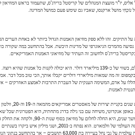
 אליס, יו"ר מועצת המנהלים של קריסטל ברידג'ס, שתעמוד בראש המוזיאון ל
ל
נוֹכְחִי
מושל ארקנסו, שאביו גם שימש פעם כמושל המדינה.
 על התיקים. זהו ללא ספק מוזיאון האמנות הגדול ביותר לא באחת הערים הגד
יעה מהמרכז הגיאוגרפי של מדינות היבשת. אבל בהתחשב במה שקורה בווש
קריסטל ברידג'ס ולחשוב: זה העתיד של מוזיאוני האמנות האמריקאיים.
המפתח לכל זה הוא אליס וולטון. כן, היא האישה העשירה בעולם, בשווי של כ-139 מיליארד דולר. היא יכולה לקנות כל אמנו
מפוס: זה מה שמאות מיליארדי דולרים יקבלו אותך, הכי טוב מכל דבר. אבל
 הללו על אדם, המשימה הענקית של העברת התרבות לאמצע האוזרקים – אי 
תנטית לאמנות.
וזה הכל וולטון, אספן אמנות בלתי פוסק. לא
 באופן אנקדוטי, משיחה עם בני גילה בדרג מתחתיה, היא הפטרונית שכל ש
השואפים כמהים להיות. לאחר שאספה בעצמה באופן פרטי במשך שנים, היא החלה לחלו
עשור כדי לתכנן תשתית מוזיאלית ענקית בבנטונוויל, עדיין המטה העולמי של וולמארט. הוא נפתח ב-2011
המקורי הוכתר כהישג של פיצקראלדו, מוזיאון אנציקלופדי ברמה עולמית על גבי נחל בעיירה בת 63,000 תו