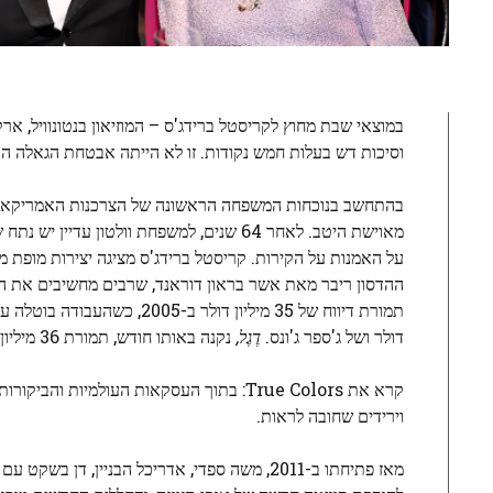
במוצאי שבת מחוץ לקריסטל ברידג'ס – המוזיאון בנטונוויל, אר
וסיכות דש בעלות חמש נקודות. זו לא הייתה אבטחת הגאלה הרגי
בהתחשב בנוכחות המשפחה הראשונה של הצרכנות האמריקאית, 
מאוישת היטב. לאחר 64 שנים, למשפחת וולט
על האמנות על הקירות. קריסטל ברידג'ס מציגה יצירות מופת מאת 
ההדסון ריבר מאת אשר בראון דוראנד, שרבים מחשיבים את הנו
דולר ושל ג'ספר ג'ונס.
דֶגֶל,
נקנה באותו חודש, תמורת 36 מיליון דולר.
קרא את True Colors: בתוך העסקאות העולמי
וירידים שחובה לראות.
מאז פתיחתו ב-2011, משה ספדי, אדריכל הבניין