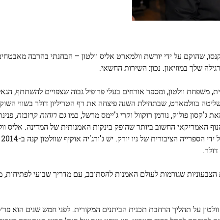
קנסו, שהוקם על ידי יורשת וולמארט אליס וולטון – הבחנתי בהרבה מאבטחים 
לה שלך במוזיאון. נכון: השירות החשאי.
משפחת וולטון, ומספר אורחים בעלי פרופיל גבוה שצפויים להשתתף, הגאל
ון עדיין יש נתח שליטה בוולמארט, שבתחילת השנה פיצחה את רף הטריליון דולר בשווי ה
ג'קסון פולוק, נורמן רוקוול וקרי ג'יימס מרשל, כמו גם
רוחות קרובות,
פנינת
ף האמריקאי החשוב ביותר שהופק בינקות האמנותית של המדינה. אליס וול
ות והביקורות הצבעוניות שגורמות לעולם האמנות להסתובב, עם מדריך שבועי לפתיחות,
, דן בשקט עם וולטון על תהליך הרחבת תכנית הביתנים המקורית. לפני חמש שנים הוא 