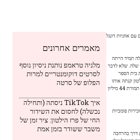
עם אוזניות דונגל
מאמרים אחרונים
ה תמיד הייתה
מלניה טראמפ נותנת ניסיון נוסף
שוק שלה. שלא לדבר
לסרטים דוקומנטריים למרות
 בית הספר
טון קנתה אותו
הפלופ של סרטה
תמורת דיווח של 35 מיליון דולר ב-2005, כשהעבודה בוטלה על ידי הספרייה הציבורית של ניו יורק. יש ג'ורג'יה אוקיף שוולטון קנה ב-2014 תמורת 44 מיליון
איך TikTok ניסתה (ותחילה
נכשלה) לחסום את השידור
 מכירות פומביות
החי של פרז הילטון: ציר זמן של
משבר ששודר בזמן אמת
פרץ דרך בהרחבה