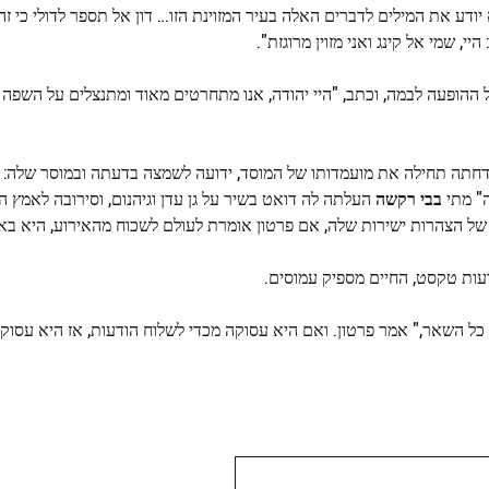
ודע את המילים לדברים האלה בעיר המזוינת הזו… דון אל תספר לדולי כי זה
י, שמי אל קינג ואני מזוין מרוגזת".
 ההופעה לבמה, וכתב, "היי יהודה, אנו מתחרטים מאוד ומתנצלים על השפה
ה להיכל התהילה של הרוקנרול ב-2022 לאחר שדחתה תחילה את מועמדותו של המוסד, ידועה לשמצה בדעתה ובמוסר
ה" מתי
בבי רקשה
העלתה לה דואט בשיר על גן עדן וגיהנום, וסירובה לאמץ 
ל הצהרות ישירות שלה, אם פרטון אומרת לעולם לשכוח מהאירוע, היא באמ
עות טקסט, החיים מספיק עמוסים.
כל השאר," אמר פרטון. ואם היא עסוקה מכדי לשלוח הודעות, אז היא עסוק