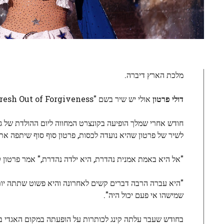
מלכת הארץ דיברה.
דולי פרטון
אולי יש שיר בשם "Fresh Out of Forgiveness", אבל אייקון מוזיקת ​​הקאנטרי בן ה-78 מצא כמה
חודש אחרי שמלך הופיעה בקונצרט המחווה ליום ההולדת של גר
לשיר של פרטון שהיא נועדה לכסות, פרטון סוף סוף שיתפה א
"אל היא באמת אמנית נהדרת, היא ילדה נהדרת," אמר פרטון
ט
"היא עברה הרבה דברים קשים לאחרונה והיא פשוט שתתה יותר 
שמישהו אי פעם יכול היה".