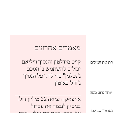
מאמרים אחרונים
קייט מידלטון והנסיך וויליאם
כרת את המילים
יכולים להשתמש ב"הסכם
ג'נטלמן" כדי להגן על הנסיך
ג'ורג' באיטון
יותר גרוע ממה
אייפאק הוציאה 32 מיליון דולר
בניסיון לעצור את עבדול
מור לבצע קאבר לסרט "Marry Me" של פרטון, אבל, בסרטון שצולם
אל-סייד. האם הם אולי… עזרו