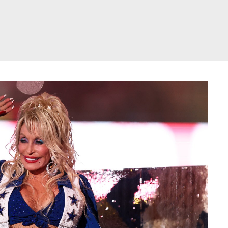
דלג
תוכן