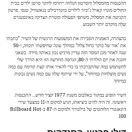
ההכנסות מהמסלול והסרטון הנלווה ייתרמו לחקר סרטן ילדים בבית
החולים מונרו קארל ג'וניור לילדים בוונדרבילט בנאשוויל, טנסי. פרטון
הקניטה את המסלול, משתפי הפעולה ומטרת הצדקה באינסטגרם
שלה מוקדם יותר השבוע.
בהצהרה, האמנית הסבירה את המשמעות הרגשית של השיר: "כתבתי
את 'אור של בוקר כחול צלול' במהלך עונה שחיפשתי תקווה, ו-50
שנה לאחר מכן המסר הזה עדיין מרגיש נכון באותה מידה. כשאני
חוגגת את יום הולדתי ה-80, הגרסה החדשה הזו היא הדרך שלי
להשתמש במה שהתברכתי בו כדי להאיר אותו קצת קדימה עם כמה
נשים מוצלחות במיוחד", על ידי שיתוף שלה עם כמה נשים נכונות
במיוחד.
השיר הופיע במקור באלבום משנת 1977
קציר חדש… התכנסות
ראשונה
. זה היה להיט ביציאתו, הגיע למקום ה-11 במצעד שירי
הקאנטרי הלוהטים של בילבורד ולמקום ה-87 ב-Billboard Hot
100.