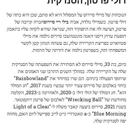
דולי פרטון, הסנדקית
הנוכחות של מיילי סיירוס על המסלול היא לא סתם, שכן היא בתה של
דולי פרטון. כשמיילי נולדה, אביה
בילי ריי סיירוס
חברה קרובה של
פרטון, הציעה לה את התפקיד הזה, שנראה שהיא לקחה עליו בתאבון.
תופעת ערוץ דיסני
האנה מונטנה
שבו סיירוס גילמה את מיילי
סטיוארט בפריצת הקריירה שלה, גם עשתה הנהון קטן לקשר
המשפחתי הזה, כשפרטון גילמה את דודתה של הדמות.
כיום, בת 33, מיילי סיירוס לא הסתירה את השפעתה של הסנדקית
שלה על הקריירה שלה. במהלך השנים התרבו שני האמנים את
שיתופי הפעולה ביניהם. הם שרו במיוחד את "Rainbowland"
ביחד באלבום של סיירוס
צעיר יותר עכשיו
בשנת 2017, "חג המולד
הוא".
חג המולד של הולי דולי
ב-2020, ולאחרונה ב-2023, הקלטה
מחודשת של "Wrecking Ball" לאלבום של פרטון
רוקסטאר
.
בשנת 2021, סיירוס ביצעה קאבר משלה ל-"Light of a Clear
Blue Morning" ב-a
סאטרדיי נייט לייב
ספיישל ליום האם, מחווה
יפה לסנדקית שלה.