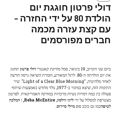
דולי פרטון חוגגת יום
הולדת 80 על ידי החזרה –
עם קצת עזרה מכמה
חברים מפורסמים
ביום שני הקרוב, 19 בינואר, סמל מוזיקת ​​קאנטרי
דולי פרטון
תחגוג
את יום הולדתה ה-80. לרגל המאורע, הזמרת הוציאה גרסה חדשה
לאחד מלהיטיה, "Light of a Clear Blue Morning". שיר
התקווה הזה, שיצא במקור ב-1977, נולד מחדש באמצעות שיתוף
פעולה בין כמה דמויות נשיות מרכזיות במוזיקה האמריקאית. לפרטון
מצטרפת למסלול על ידי
לייני ווילסון
,
Reba McEntire,
ו
המלכה
לטיפה
כמו גם כוכב פופ
מיילי סיירוס.