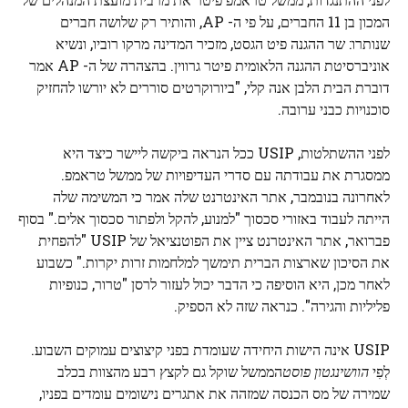
המכון בן 11 החברים, על פי ה- AP, והותיר רק שלושה חברים
שנותרו: שר ההגנה פיט הגסט, מזכיר המדינה מרקו רוביו, ונשיא
אוניברסיטת ההגנה הלאומית פיטר גרווין. בהצהרה של ה- AP אמר
דוברת הבית הלבן אנה קלי, "ביורוקרטים סוררים לא יורשו להחזיק
סוכנויות כבני ערובה.
לפני ההשתלטות, USIP ככל הנראה ביקשה ליישר כיצד היא
ממסגרת את עבודתה עם סדרי העדיפויות של ממשל טראמפ.
לאחרונה בנובמבר, אתר האינטרנט שלה אמר כי המשימה שלה
הייתה לעבוד באזורי סכסוך "למנוע, להקל ולפתור סכסוך אלים." בסוף
פברואר, אתר האינטרנט ציין את הפוטנציאל של USIP "להפחית
את הסיכון שארצות הברית תימשך למלחמות זרות יקרות." כשבוע
לאחר מכן, היא הוסיפה כי הדבר יכול לעזור לרסן "טרור, כנופיות
פליליות והגירה". כנראה שזה לא הספיק.
USIP אינה הישות היחידה שעומדת בפני קיצוצים עמוקים השבוע.
לְפִי
הוושינגטון פוסט
הממשל שוקל גם לקצץ רבע מהצוות בכלב
שמירה של מס הכנסה שמזהה את אתגרים נישומים עומדים בפניו,