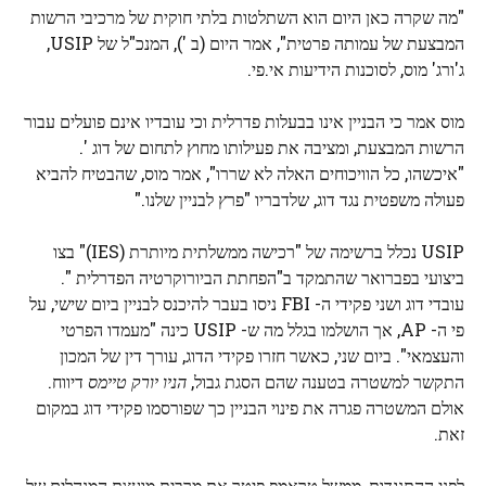
"מה שקרה כאן היום הוא השתלטות בלתי חוקית של מרכיבי הרשות
המבצעת של עמותה פרטית", אמר היום (ב '), המנכ"ל של USIP,
ג'ורג' מוס, לסוכנות הידיעות אי.פי.
מוס אמר כי הבניין אינו בבעלות פדרלית וכי עובדיו אינם פועלים עבור
הרשות המבצעת, ומציבה את פעילותו מחוץ לתחום של דוג '.
"איכשהו, כל הוויכוחים האלה לא שררו", אמר מוס, שהבטיח להביא
פעולה משפטית נגד דוג, שלדבריו "פרץ לבניין שלנו."
USIP נכלל ברשימה של "רכישה ממשלתית מיותרת (IES)" בצו
ביצועי בפברואר שהתמקד ב"הפחתת הביורוקרטיה הפדרלית ".
עובדי דוג ושני פקידי ה- FBI ניסו בעבר להיכנס לבניין ביום שישי, על
פי ה- AP, אך הושלמו בגלל מה ש- USIP כינה "מעמדו הפרטי
והעצמאי". ביום שני, כאשר חזרו פקידי הדוג, עורך דין של המכון
התקשר למשטרה בטענה שהם הסגת גבול,
הניו יורק טיימס
דיווח.
אולם המשטרה פגרה את פינוי הבניין כך שפורסמו פקידי דוג במקום
זאת.
לפני ההתנגדות, ממשל טראמפ פיטר את מרבית מועצת המנהלים של