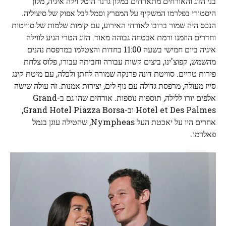
בני הזוג והאורחים מתארחים במלון גרנד הוטל וילה איגיה, מלון
היסטורי בפלרמו המשקיף על המפרץ וסמל לבל אפוק של סיציליה.
הנכס היה שמור ברובו לאורחי האירוע, עם קומות שלמות של סוויטות
וחדרים הוזמנו ורמת אבטחה גבוהה מאוד. הזוג הטרי הגיע לווילה
איגיה ביום חמישי בשעה 11:00 בחדות והצטלמו במרפסת נהנים
מהשמש, קפוצ'ינו, ביצים קשות עבורה וחביתה עבורו, פלוס צלחת
פירות טריים. סוויטת דונה פרנקה שמורה לחתן ולכלה, עם מיטת קינג
סייז מעולה, מרפסת גדולה עם נוף לים, יצירות אמנות. זה עולה שישה
אלפים יורו ללילה, תוספות נוספות. אורחים שהו גם ב-Grand
Hotel et Des Palmes וב-Grand Hotel Piazza Borsa,
אחרים היו על יאכטת העל Nympheas, שהטילה עוגן בנמל
פאלרמו.