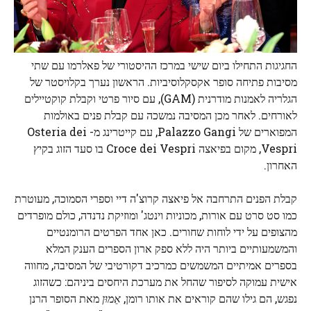
החגיגות התחילו ביום שישי במרכז ההיסטורי של פאלרמו עם שתי
מסיבות פתיחה סופר אקסקלוסיביות. הראשון נערך בקלויסטר של
הגלריה לאמנות מודרנית (GAM), עם סיור פרטי וקבלת קוקטיילים
לאורחים. לאחר מכן המסיבה נמשכה עם קבלת פנים באולמות
המפוארים של Palazzo Gangi, עם קייטרינג מ- Osteria dei
Vespri, מקום בפיאצה Croce dei Vespri בו סעד הזוג בקיץ
האחרון.
קבלת הפנים התרחבה אל פיאצה קרוצ'ה דיי וספרי הסמוכה, מעוטרת
כמו סט סרט עם אורות, מכוניות וינטג' ומוזיקת ​​נדנדה, כולם מופרדים
מהצופים על ידי לוחות שחורים. כאן אחד הפרטים הרומנטיים
והמשמעותיים ביותר היה ללא ספק ארון הספרים הענק המלא
בספרים אמיתיים המשמשים כמרכיב דקורטיבי של המסיבה, מחווה
אישית עמוקה לסיפור שהחל את מערכת היחסים ביניהם: כשהזוג
נפגש, הם גילו שהם קוראים את אותו רומן,
אֵמוּן
מאת הסופר הרנן