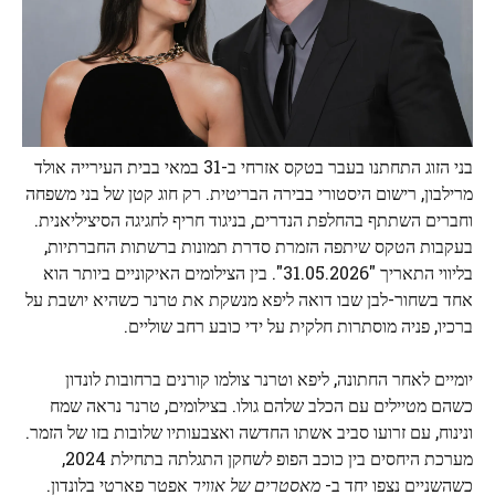
בני הזוג התחתנו בעבר בטקס אזרחי ב-31 במאי בבית העירייה אולד
מרילבון, רישום היסטורי בבירה הבריטית. רק חוג קטן של בני משפחה
וחברים השתתף בהחלפת הנדרים, בניגוד חריף לחגיגה הסיציליאנית.
בעקבות הטקס שיתפה הזמרת סדרת תמונות ברשתות החברתיות,
בליווי התאריך "31.05.2026". בין הצילומים האיקוניים ביותר הוא
אחד בשחור-לבן שבו דואה ליפא מנשקת את טרנר כשהיא יושבת על
ברכיו, פניה מוסתרות חלקית על ידי כובע רחב שוליים.
יומיים לאחר החתונה, ליפא וטרנר צולמו קורנים ברחובות לונדון
כשהם מטיילים עם הכלב שלהם גולו. בצילומים, טרנר נראה שמח
ונינוח, עם זרועו סביב אשתו החדשה ואצבעותיו שלובות בזו של הזמר.
מערכת היחסים בין כוכב הפופ לשחקן התגלתה בתחילת 2024,
כשהשניים נצפו יחד ב-
מאסטרים של אוויר
אפטר פארטי בלונדון.