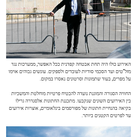
האירוע כולו היה תחת אבטחה קפדנית ככל האפשר, ממערכות נגד
מזל"טים ועד הסכמי סודיות לעובדים ולספקים. עונשים גבוהים אוימו
על מפרים, בעוד שתמונות וסרטונים נאסרו במקום.
החוויה הסגורה והמוגנת נועדה להבטיח פרטיות מוחלטת והמשכיות
בין האירועים השונים שנקבעו. מתכננת החתונות אלסנדרה גרילו
בקיאה בהנחיית חתונות של מפורסמים בינלאומיים, אוצרות אירועים
עד לפרטים הקטנים ביותר.