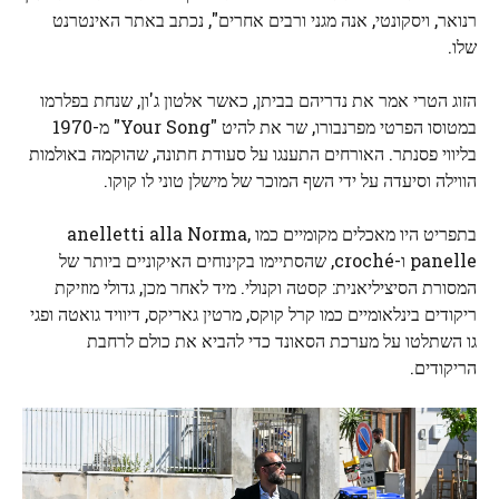
רנואר, ויסקונטי, אנה מגני ורבים אחרים", נכתב באתר האינטרנט
שלו.
הזוג הטרי אמר את נדריהם בביתן, כאשר אלטון ג'ון, שנחת בפלרמו
במטוסו הפרטי מפרנבורו, שר את להיט "Your Song" מ-1970
בליווי פסנתר. האורחים התענגו על סעודת חתונה, שהוקמה באולמות
הווילה וסיעדה על ידי השף המוכר של מישלן טוני לו קוקו.
בתפריט היו מאכלים מקומיים כמו anelletti alla Norma,
panelle ו-croché, שהסתיימו בקינוחים האיקוניים ביותר של
המסורת הסיציליאנית: קסטה וקנולי. מיד לאחר מכן, גדולי מוזיקת ​​
ריקודים בינלאומיים כמו קרל קוקס, מרטין גאריקס, דיוויד גואטה ופגי
גו השתלטו על מערכת הסאונד כדי להביא את כולם לרחבת
הריקודים.