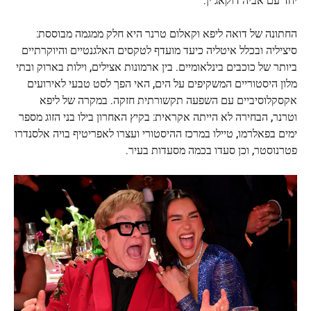
החתונה של דואה ליפא וקאלום טרנר היא חלק ממגמה מבוססת:
סיציליה ובכלל איטליה כיעד מועדף לטקסים האלגנטיים והיוקרתיים
ביותר של כוכבים בינלאומיים. בין ארמונות אצילים, וילות בארוק ובתי
מלון היסטוריים המשקיפים על הים, האי הפך לסט טבעי לאירועים
אקסקלוסיביים עם השפעה תקשורתית חזקה. במקרה של ליפא
וטרנר, הבחירה לא הייתה אקראית: בקיץ האחרון בילו בני הזוג מספר
ימים בפאלרמו, טיילו במרכז ההיסטורי ועצרו לאפריטיף בויה אלסנדרו
פטרנוסטר, וכן סעדו בכמה מסעדות בעיר.