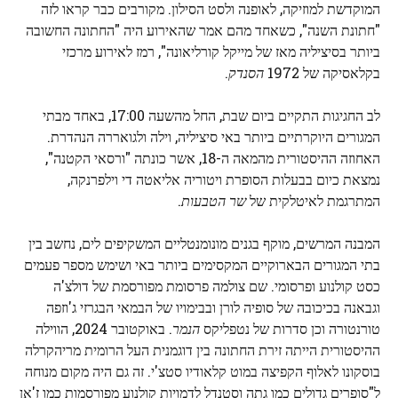
המוקדשת למוזיקה, לאופנה ולסט הסילון. מקורבים כבר קראו לזה
"חתונת השנה", כשאחד מהם אמר שהאירוע היה "החתונה החשובה
ביותר בסיציליה מאז של מייקל קורליאונה", רמז לאירוע מרכזי
בקלאסיקה של 1972
הסנדק
.
לב החגיגות התקיים ביום שבת, החל מהשעה 17:00, באחד מבתי
המגורים היוקרתיים ביותר באי סיציליה, וילה ולגואררה הנהדרת.
האחוזה ההיסטורית מהמאה ה-18, אשר כונתה "ורסאי הקטנה",
נמצאת כיום בבעלות הסופרת ויטוריה אליאטה די וילפרנקה,
המתרגמת לאיטלקית של
שר הטבעות
.
המבנה המרשים, מוקף בגנים מונומנטליים המשקיפים לים, נחשב בין
בתי המגורים הבארוקיים המקסימים ביותר באי ושימש מספר פעמים
כסט קולנוע ופרסומי. שם צולמה פרסומת מפורסמת של דולצ'ה
וגבאנה בכיכובה של סופיה לורן ובבימויו של הבמאי הבגרזי ג'וזפה
טורנטורה וכן סדרות של נטפליקס
הנמר
. באוקטובר 2024, הווילה
ההיסטורית הייתה זירת החתונה בין דוגמנית העל הרומית מריהקרלה
בוסקונו לאלוף הקפיצה במוט קלאודיו סטצ'י. זה גם היה מקום מנוחה
ל"סופרים גדולים כמו גתה וסטנדל לדמויות קולנוע מפורסמות כמו ז'אן