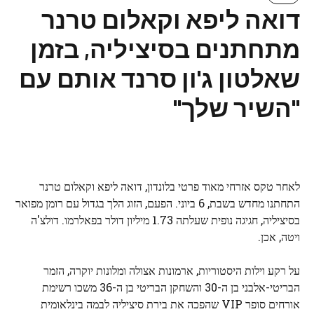
דואה ליפא וקאלום טרנר
מתחתנים בסיציליה, בזמן
שאלטון ג'ון סרנד אותם עם
"השיר שלך"
לאחר טקס אזרחי מאוד פרטי בלונדון, דואה ליפא וקאלום טרנר
התחתנו מחדש בשבת, 6 ביוני. הפעם, הזוג הלך בגדול עם רומן מפואר
בסיציליה, חגיגה נופית שעלתה 1.73 מיליון דולר בפאלרמו. דולצ'ה
ויטה, אכן.
על רקע וילות היסטוריות, ארמונות אצולה ומלונות יוקרה, הזמר
הבריטי-אלבני בן ה-30 והשחקן הבריטי בן ה-36 משכו רשימת
אורחים סופר VIP שהפכה את בירת סיציליה לבמה בינלאומית