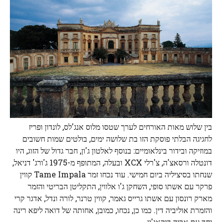
בין שלוש מאות האורחים לערך שטסו מלוס אנג'לס, לונדון ופריז
לחגיגה הבלתי פוסקת הזו בת שלושה ימים, בולטים שמות חשובים
במוזיקה ובידור בינלאומיים: בנוסף לאלטון ג'ון, חבר גדול של הזוג, היו
דונטלה ורסאצ'ה, צ'רלי XCX ובעלה, המתופף מ-1975 ג'ורג' דניאל,
שנחתו בסיציליה ביום חמישי. עוד נכחו זמר Tame Impala קווין
פרקר עם אשתו סופי, השחקן ג'ו אלווין, התקליטן הבריטי והזמר
מארק רונסון עם אשתו גרייס גאמר, קווין טרנר, לורה ונדל, אדגר קרי
והזמרת אוליביה דין. כמו כן, נכחו, כמובן, אחותה של דואה ליפא רינה
יחד עם אביה דוקאג'ין.