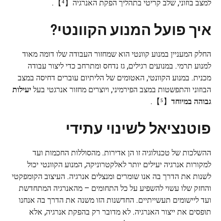
למצב בוזוני, שלב קריטי בתהליך הפקת האנרגיה【⁴】.
איך פועל המנוע הקוונטי?
החלק המעניין במנוע קוונטי הוא שמחזור העבודה שלו דומה מאוד
למנוע תרמי. במנועים רגילים, גז נדחס ומתרחב כדי ליצור עבודה
מכנית. במנוע הקוונטי, האטומים של הליתיום עוברים דחיסה במצב
הבוזוני והתפשטות במצב הפירמיני, ויוצרים מחזור אנרגטי בעל
יעילות
גבוהה במיוחד
【⁵】.
פוטנציאל לשינוי עתידי
ההשלכות של טכנולוגיה זו הן אדירות. מהסוללות החכמות ועד
למקורות אנרגיה יעילים יותר לאלקטרוניקה, המנוע הקוונטי יכול
לשנות את הדרך בה אנו שומרים ומנצלים אנרגיה. העיצוב הקומפקטי
והחזק שלו עשוי להשפיע על כל התחומים – מהאנרגיה המתחדשת
ועד ליישומים תעשייתיים. החדשנות הזו משנה את הדרך בה אנחנו
תופסים את ייצור האנרגיה. לא מדובר רק בהפקת אנרגיה, אלא