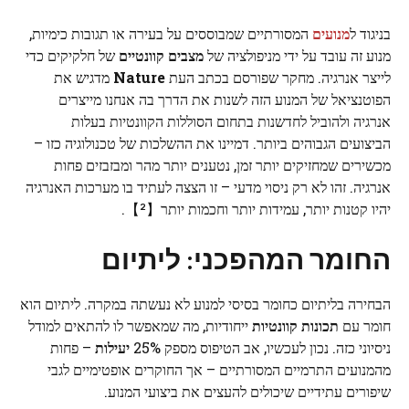
בניגוד ל
מנועים
המסורתיים שמבוססים על בעירה או תגובות כימיות,
מנוע זה עובד על ידי מניפולציה של
מצבים קוונטיים
של חלקיקים כדי
לייצר אנרגיה. מחקר שפורסם בכתב העת
Nature
מדגיש את
הפוטנציאל של המנוע הזה לשנות את הדרך בה אנחנו מייצרים
אנרגיה ולהוביל לחדשנות בתחום הסוללות הקוונטיות בעלות
הביצועים הגבוהים ביותר. דמיינו את ההשלכות של טכנולוגיה כזו –
מכשירים שמחזיקים יותר זמן, נטענים יותר מהר ומבזבזים פחות
אנרגיה. זהו לא רק ניסוי מדעי – זו הצצה לעתיד בו מערכות האנרגיה
יהיו קטנות יותר, עמידות יותר וחכמות יותר【²】.
החומר המהפכני: ליתיום
הבחירה בליתיום כחומר בסיסי למנוע לא נעשתה במקרה. ליתיום הוא
חומר עם
תכונות קוונטיות
ייחודיות, מה שמאפשר לו להתאים למודל
ניסיוני כזה. נכון לעכשיו, אב הטיפוס מספק 25%
יעילות
– פחות
מהמנועים התרמיים המסורתיים – אך החוקרים אופטימיים לגבי
שיפורים עתידיים שיכולים להעצים את ביצועי המנוע.