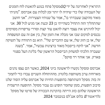
התראיין לאחרונה על ידי
GQ
מסקל פתח בנוגע להאטת לוח הזמנים
של העבודה שלו כדי שיהיה לו יותר זמן לבלות עם אברמס: "נהניתי
מאוד מהקצב שעבדתי בו", אמר על שנותיו הצעירות. "אני חושב
שהתהליך הזה התחיל כשהייתי בן 23 וכעת אני מגיע לגיל 30. אני
יכול להרגיש את עצמי רוצה להאט עוד קצת וסדרי עדיפויות מסוימים
נכנסים למקום שבו אני מבלה את הזמן שלי, בין אם זה עם המשפחה
שלי, או בן הזוג שלי, או עם החברים שלי". הוא גם התוודה על תשוקה
חדשה: "אני לוקח בייסבול מאוד ברצינות עכשיו", אמר. "בשנה
שעברה הלכתי למשחק הבייסבול הראשון שלי בליגת העל בפנווי
פארק. אני אוהד רד סוקס".
אברמס ומסקל נקשרו לראשונה ביוני 2024, כאשר הם נצפו נהנים
מארוחת ערב משותפת בלונדון. מההתחלה השניים עבדו כדי לתמוך
זה בזה: מסקל השתתפה בהופעות החיות של אברמס עליה
הסוד שלנו
סיבוב הופעות, בזמן שהזמר הופיע גם עבור מסקל. ההופעה הרשמית
הראשונה שלהם כזוג הייתה בהקרנת הבכורה של סרטו של מסקל
גלדיאטור II
בלוס אנג'לס בנובמבר 2024.