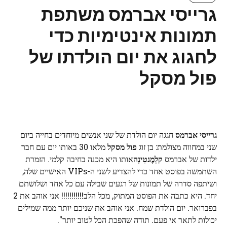
גרייסי אברמס משתפת
תמונות אינטימיות כדי
לחגוג את יום הולדתו של
פול מסקל
גרייסי אברמס
חגגה יום הולדת של שני אנשים מיוחדים בחייה ביום
שני במחווה מצולמת: בן זוג
פול מסקל
מלאו 30 באותו יום עם חבר
ילדות של אברמס
קלֵמֶנטִינָה
אותו היא מכנה בחיבה קלמי. הזמרת
השתמשה בפוסט אחד כדי להצדיע לשני ה-VIPs האישיים שלה,
ושיתפה סדרה של תמונות של רגעים שבילה עם כל אחד ושלושתם
יחד. היא כתבה את הפוסט המתוק, מכל הלב!!!!!!!!!!! אני אוהב את 2
בפברואר. יום הולדת שמח. אני אוהב את שניכם יותר ממה שמילים
יכולות לתאר אי פעם. תודה שהפכת הכל לטוב יותר".