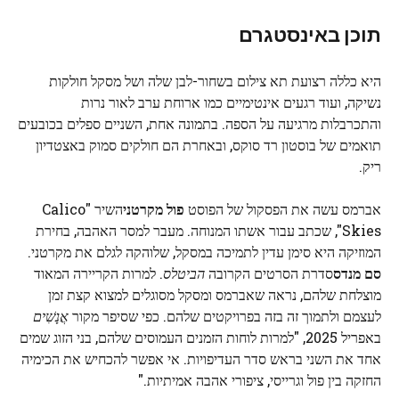
תוכן באינסטגרם
היא כללה רצועת תא צילום בשחור-לבן שלה ושל מסקל חולקות
נשיקה, ועוד רגעים אינטימיים כמו ארוחת ערב לאור נרות
והתכרבלות מרגיעה על הספה. בתמונה אחת, השניים ספלים בכובעים
תואמים של בוסטון רד סוקס, ובאחרת הם חולקים סמוק באצטדיון
ריק.
אברמס עשה את הפסקול של הפוסט
פול מקרטני
השיר "Calico
Skies", שכתב עבור אשתו המנוחה. מעבר למסר האהבה, בחירת
המוזיקה היא סימן עדין לתמיכה במסקל, שלוהקה לגלם את מקרטני.
סם מנדס
סדרת הסרטים הקרובה
הביטלס
. למרות הקריירה המאוד
מוצלחת שלהם, נראה שאברמס ומסקל מסוגלים למצוא קצת זמן
לעצמם ולתמוך זה בזה בפרויקטים שלהם. כפי שסיפר מקור
אֲנָשִׁים
באפריל 2025, "למרות לוחות הזמנים העמוסים שלהם, בני הזוג שמים
אחד את השני בראש סדר העדיפויות. אי אפשר להכחיש את הכימיה
החזקה בין פול וגרייסי, ציפורי אהבה אמיתיות."