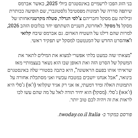
בני הזוג הפכו לרשמיים באינסטגרם ביולי 2025, כאשר אברמס
שיתפה סדרה של תמונות מפסטיבל גלסטונברי, שם הופיעה ככותרת
ובילתה עם מסקל וחבריהם
צ'לסי הנדלר
,
סטלה מקרטני
ואחותו של
מסקל
נל מסקל
. לאחרונה, השניים השתתפו יחד בגלובוס הזהב 2026,
למרות שהם דילגו על השטיח האדום. גם אברמס שיבח
קלואי
ז'או
הסרט החדש של
המנט
שבו למסקל יש תפקיד ראשי.
"מצאתי שזה כמעט בלתי אפשרי למצוא את המילים לתאר את
המשקל של הסרט הזה ואת האופן שבו הוא נשאר בעצמותיי מאז
שראיתי אותו בפעם הראשונה", היא כתבה בסטורי שלה באינסטגרם
בינואר, "אבל אנחנו יושבים במטבח עכשיו ואני מסתכלת אחורה על
התמונות האלה ומיד דמעתי, אז אני רק אגיד שקלואי (ז'או) ג'סלי היא
(ז'אאו) ג'סלי. (מסקל) הוא יחיד תודה לאל על מה שהם עשו לכו
לראות את זה ויהיה לכם טוב יותר.
פורסם במקור ב- twoday.co.il Italia.