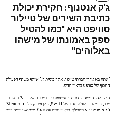
ג'ק אנטנוף: חקירת יכולת
כתיבת השירים של טיילור
סוויפט היא "כמו להטיל
ספק באמונתו של מישהו
באלוהים"
"אתה בא אחרי חברתי טיילור, אתה כוסית לי," שיתף משתף הפעולה
התכוף של סוויפט בראיון חדש.
חושב להגיד משהו גס
טיילור סוויפט
כתיבת שירים של בונה? תחשוב
שוב, כי משתף פעולה תדיר של Swift, סולן ומפיק של Bleachers
ג'ק אנטנוף
, יבוא בשבילך. בראיון חדש עם ה
LA טיימס
שפורסם ביום