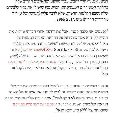
רביעי, אנטנוף הלך לחבוט עבור סוויפט, שהאלבום הקרוב שלה,
מחלקת המשוררים המעונים
הוא הפיק, כמו שיש לו את כל האלבומים
שלה (שבע הקלטות חדשות, שלא לדבר עליה
(הגרסה של טיילור)
מהדורות חוזרות) מאז 2014
1989
.
"לפעמים אני כלבה קטנה, אבל את רודפת אחרי חברתי טיילור, את
תהייה לי," הוא אמר כשנשאל על החייאת הנגיחה המענגת של
האולד-אסקול של לקרוא למישהו "עשב". הוא הטיח את העלבון
דיימון אלברן
של Blur ו- Gorillaz
ב-X (לשעבר טוויטר)
לאחר
שאלברן הציעה בראיון שסוויפט לא כתבה את השירים שלה (שזה,
בכנות, בערך כולו שלה
דָבָר
). שֶׁלוֹ
הצעה נוספת לאלברן "לסתום את
הפה"
זה בהחלט פחות אולד סקול, אבל אנחנו לא יכולים לקבל את
הכל.
זה פגע בעצבים כי עבור אנטונוף להטיל ספק בכתיבת השירים של
סוויפט היא התנהגות כפירה. זה "כמו לאתגר את אמונתו של מישהו
באלוהים. אתה פשוט לא הולך לשם", אמר הזוכה שלוש פעמים בפרס
הגראמי של מפיק השנה. אלברן, נזף,
בסופו של דבר צייץ בסוויפט
שהוא התנצל "ללא סייג וללא תנאי".