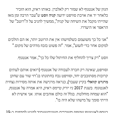
הגוון של אנטנוף לא שמור רק לאלברן. באותו ראיון, הוא הזכיר
כלאחר יד את אויבת סוויפט ידועה
קניה ווסט
ש"עבר הרבה זמן מאז
שהייתי מקבל את השיחה של קניה", ממשיך להגיב על ה"רוטב" של
הראפר או היעדרו.
"אני כל כך משועמם כשלמישהו אין את הרוטב יותר, אז הם הולכים
למקום אחר כדי לזעזע", אמר. "זה פשוט בזבוז מדהים של מקום."
ווסט "רק צריך להחליף את החיתול שלו כל כך", אמר אנטנוף.
וסוויפט, שאינה רק חברה לעבודה של אנטנוף (רואים אותם לעתים
קרובות מסתובבים יחד, וסוויפט נכח בחתונתו בג'רזי שור עם שחקן
מרגרט קוואלי
בקיץ שעבר), כנראה מרגישה את אותה מסירות נצחית
לאנטונוף. בשנת 2017
ניו יורק טיימס
ראיון, היא אמרה על אנטנוף,
"הוא שמחה מוחלטת. בגלל זה כולם אוהבים אותו. אני אישית לא
הייתי סומך על מישהו שלא היה בו".
בנוסף לאנטונוף שהופק
משוררים מעונים
שעתיד להגיע למדפים ב-19