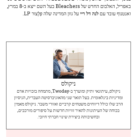
באפריל, האלבום החדש של Bleachers בעל השם ייצא ב-8 במרץ,
ואנטנוף עובד עם
לנה דל ריי
על גוון המדינה שלה
פְּלָצוּר
LP.
ניקולס
ניקולס, עיתונאי ותיק ומוערך ב-Twoday, מתמחה בזכויות אדם
ומדיניות בינלאומית. בעל תואר שני מהאוניברסיטה העברית, הניסיון
הרב שלו כולל דיווחים משטחים קרביים ואזורי משבר. ניקולס מאמין
בכוחה של העיתונות להאיר זוויות חדשות על סיפורים מורכבים,
ובחשיבותה ביצירת שינוי חברתי חיובי.