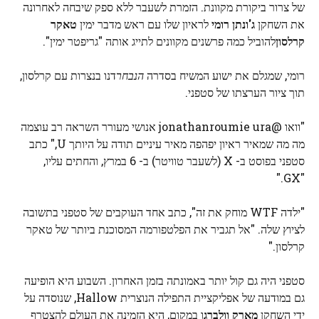
של צרור ביקורת מקוונת. הזמרת לשעבר ללא ספק שיבחה לאחרונה
את השחקן
ג'ונתן רומי
לראיון שלו עם ראש מדבר ימין
טאקר
קרלסון
להוביל כמה פרשנים מקוונים לתייג אותה "גריפטר ימין".
רומי, שמגלם את ישוע המשיח בסדרה
הנבחר
דנו בנצרות עם קרלסון,
תוך ציור הערצתו של סטפני.
"וואו @jonathanroumie ura אנושי מעורר השראה רב עוצמה
מה מה שמאיר ראיון יפהפה מאיר עיניים תודה על היותך U," כתב
סטפני בפוסט ב- X (לשעבר טוויטר) ב- 6 במרץ, והחתים עליו,
"GX."
"ילדה WTF מוחק את זה", כתב אחד העוקבים של סטפני בתשובה
לציוץ שלה. "אל תגביר את הפלטפורמה המסוכנת ביותר של טאקר
קרלסון."
סטפני היה גם קול יותר באמונתה בזמן האחרון. השבוע היא הופיעה
גם במודעה של אפליקציית התפילה הנוצרית Hallow, שנוסדה על
ידי השחקן
מארק וולברג
ו במקום, היא הזמינה את העולם להצטרף