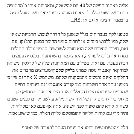
אליה באתגר תפילה של 40 יום להשאלה, ומאפיינת אותו כ"מדיטציה
בדרכו של ישוע לצלב. " היא גם הופיעה בפרומואים של האפליקציה
בדצמבר, והציגה אז גם את IRE.
סטפני לקח בעבר חום בגלל שנשען כל הדרך לניכוש תרבויות שאינן
שלה, כמו ללבוש בינדיס או לתרום סימני ההיכר בסגנון הרג'וקו. עם
זאת, חיבוק הנצרות שלה הוא חזרה לשורשיה: סטפני גודלה קתולית
במחוז אורנג 'בקליפורניה, והיא צולמה בהשתתפות בכנסייה פעמים
רבות בעבר. עם זאת, בשילוב עם המאיץנות שלה של קרלסון ונישואין
למוזיקאי קאנטרי נוטה שמרני
בלייק שלטון
המעריצים מחברים את
החלקים ואינם נרגשים מהמסקנות שלהם. משתמש X אחד גם ציין כי
סטפני עקב אחר חשבונות כמו
קנדיס אוונס
כמו גם דיווחים דתיים
שמרניים שפרסמו ממים הכוללים אחד המתאר אדם המחזיק מגן
מילולי כדי לחסום קרן של אור קשת מלהגיע לשני ילדים לבנים קטנים
כשהוא קורא להם סיפור לפני השינה. אתה אף פעם לא יכול להיות
זהיר מדי עם קורות הלייזר ההומוסקסואליות האלה, כמו שישוע אמר.
חלק מהמשתמשים ייחסו את פניית העקב לכאורה של סטפני