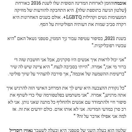
אובמה
והוזמן לארוחת המדינה הסופית שלו לשנת 2016 כאורחת
(שלטון הגיעה בתוספת שלה). היא התחבקה להודעות של מוזיקה
המעצימות נשים וקהילות LGBTQ+. אולם בשנים האחרונות היא
רקדה סביב שמות את דעותיה הפוליטיות על הסף.
בשנת 2021, בסיפור עטיפה עבור
נְיָר
המגזין, סטפני נשאל האם "היא
עכשיו רפובליקנית."
"אני יכול לראות איך אנשים היו סקרנים, אבל אני חושבת שזה די
ברור מי אני," אמרה. "הייתי בסביבה לנצח." היא ציינה שיש לה שיר
"ברשימת ההשמעה של אובמה", אך סירבה להצהיר על שיוך פוליטי.
"כל נקודת ההצבעה היא שיש לך את המרחב האישי הזה להרגיש איך
אתה מרגיש," אמרה. "אני משתמש בפלטפורמה שלי כדי לשתף את
סיפור חיי ולהתמודד עם אנשים ולהחליף כל מתנה שאני נותן. אני לא
רב סרן במדעי המדינה. אני לא אותו אדם. כולם יודעים את זה. אז
למה אני אפילו אדבר על זה? "
שלטון הוא בעלה השני של סטפני: היא ובעלה לשעבר
גאווין רוסדייל