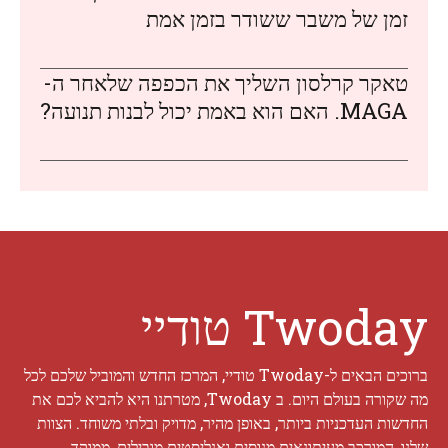
זמן של משבר ששודר בזמן אמת
טאקר קרלסון השליך את הכפפה שלאחר ה-
MAGA. האם הוא באמת יכול לבנות תנועה?
Twoday טודיי
ברוכים הבאים ל-Twoday טודיי, המרכז החדש והמוביל שלכם לכל
מה שקורה בעולם היום. ב Twoday, מטרתנו היא להביא לכם את
החדשות העדכניות ביותר, באופן מהיר, מדויק ובלתי משוחד. הצוות
שלנו, המורכב מעיתונאים מנוסים ואנליסטים מובילים, ממוקד