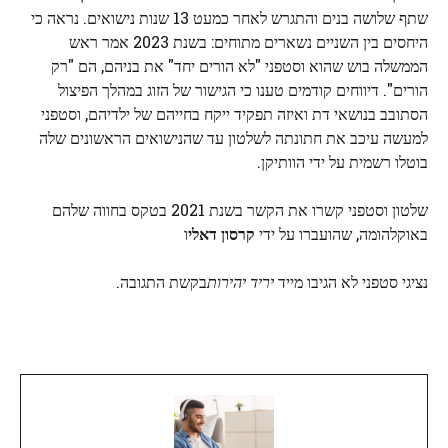
שתף שלושה בנים והתגרש לאחר כמעט 13 שנות נישואים. נראה כי
היחסים בין השניים נשארים מתוחים: בשנת 2023 אמר ראש
הממשלה בוש שהוא וסטפני "לא הורים יחד" את בניהם, הם "רק
הורים". דיווחים קודמים טענו כי הגישור של הזוג במהלך הפיצול
הסתובב בנושאי דת ואיזה תפקיד ייקח בחייהם של ילדיהם, וסטפני
למעשה עיכב את חתונתה לשלטון עד שהנישואים הראשונים שלה
בוטלו רשמית על ידי הוותיקן.
שלטון וסטפני קשרו את הקשר בשנת 2021 בטקס בחווה שלהם
באוקלהומה, שהועברו על ידי
קרסון דאלי
ו
נציגי סטפני לא הגיבו מייד
יריד יהירות
בקשת התגובה.