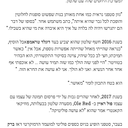
למערכת היחסים שלה עם שלטון.
"גוון סטפני נראית כמו אחת מאותן בנות שפשוט סופגות לחלוטין
והופכת לכל גבר שהיא איתה", כתב משתמש אחד. "בסופו של דבר
הם יתגרשו ויהיה לה בלדה על איך היא איבדה את מי שהיא בשבילו."
בשנת 2016 חשף שלטון שהוא יצביע בעד
דונלד טראמפ
אבל הוסיף,
"כנראה שהייתי מאחל שהייתה אפשרות נוספת, אבל אין." כאשר
תמיכתו, חצי לב ככל שיהיו, צוינה בסיקור התקשורתי, הוא הבהיר
בטוויטר: "היי לפני שזה הולך כמו שזה תמיד עושה … לא אוכפתי אף
אחד אחר הנשיא. ואני לא הולך. אני לא עושה את החרא הזה. "
הוא בטח התכוון לומר "מאושר."
בשנת 2017, לאחר שהרים גבות על ידי פרסום תמונה של עצמו עם
עצמו
פול ראיין
ב- Ole Red, מסעדה שלטון בבעלותה, מוזיקאי
הקאנטרי אמר שהוא "לא עושה פוליטיקה".
בעבר, סטפני הופיע בגיוס כספים פוליטי למועמד הדמוקרטי דאז
ברק