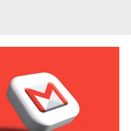
דלג
תוכן