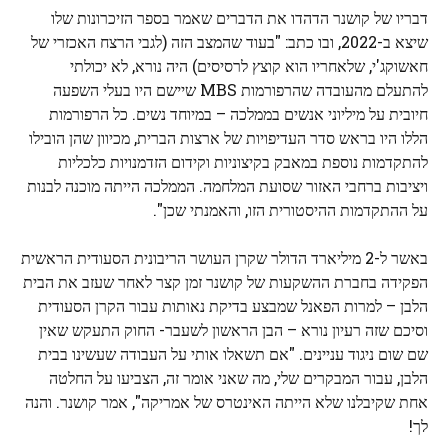
דבריו של קושנר הדהדו את הדברים שאמר בספר הזיכרונות שלו
שיצא ב-2022, ובו כתב: "בעוד שהמצב הזה (לגבי הרצח האכזרי של
חאשוקג'י, שלאחריו הוא קוצץ לרסיסים) היה נורא, לא יכולתי
להתעלם מהעובדה שהרפורמות MBS שיישם היו בעלי השפעה
חיובית על מיליוני אנשים בממלכה – במיוחד נשים. כל הרפורמות
הללו היו בראש סדר העדיפויות של ארצות הברית, מכיוון שהן הובילו
להתקדמות נוספת במאבק בקיצוניות וקידום הזדמנויות כלכליות
ויציבות ברחבי האזור שסועת המלחמה. הממלכה הייתה מוכנה לבנות
על ההתקדמות ההיסטורית הזו, והאמנתי שכן".
באשר ל-2 מיליארד הדולר שקרן העושר הריבונית הסעודית הראשית
הפקידה בחברת ההשקעות של קושנר זמן קצר לאחר שעזב את הבית
הלבן – למרות הפאנל שמבצע בדיקת נאותות עבור הקרן הסעודית
וסיכם שזה רעיון נורא – הבן הראשון לשעבר- החוק התעקש שאין
שם שום ניגוד עניינים. "אם תשאלו אותי על העבודה שעשינו בבית
הלבן, עבור המבקרים שלי, מה שאני אומר זה, הצביעו על החלטה
אחת שקיבלנו שלא הייתה האינטרס של אמריקה", אמר קושנר. והנה
לך!