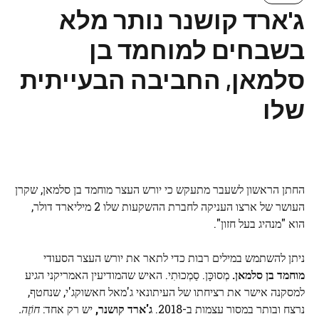
ג'ארד קושנר נותר מלא
בשבחים למוחמד בן
סלמאן, החביבה הבעייתית
שלו
החתן הראשון לשעבר מתעקש כי יורש העצר מוחמד בן סלמאן, שקרן
העושר של ארצו העניקה לחברת ההשקעות שלו 2 מיליארד דולר,
הוא "מנהיג בעל חזון".
ניתן להשתמש במילים רבות כדי לתאר את יורש העצר הסעודי
מוחמד בן סלמאן.
מְסוּכָּן. סַמְכוּתִי. האיש שהמודיעין האמריקני הגיע
למסקנה אישר את רציחתו של העיתונאי ג'מאל חאשוקג'י, שנחטף,
נרצח ובותר במסור עצמות ב-2018.
ג'ארד קושנר,
יש רק אחד:
חוֹזֶה.