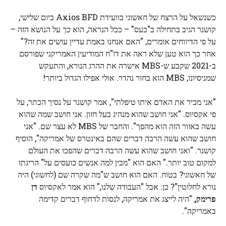
כשנשאל על הרצח של חאשוגי בוועידת Axios BFD ביום שלישי,
קושנר הגיב בתחילה ב"כעס" – ככל הנראה, הוא
כך
על הנושא הזה –
על פי הדיווחים אומרים, "האם אנחנו באמת עדיין עושים את זה?"
אחר כך הוא טען שלא ראה את דו"ח המודיעין האמריקני שפורסם
ב-2021 שקבע ש-MBS אישרה את ההרג הנורא, והתעקש
שמניסיונו, MBS הוא בחור נהדר. אולי אפילו הגדול ביותר!
"אני מכיר את האדם איתו טיפלתי", אמר קושנר על נסיך הכתר, על
פי אקסיוס. "אני חושב שהוא מנהיג בעל חזון. אני חושב שמה שהוא
עשה באזור הזה הוא מהפך". והחבר של MBS לא עצר שם. "אני
חושב שהוא עשה הרבה דברים שהם באינטרס של אמריקה", הוסיף
קושנר. "ואני חושב שהוא עשה הרבה דברים שהפכו את העולם
למקום טוב יותר." האם הוא "מבין למה אנשים כועסים על" הריגתו
של חאשוגי? בטוח. האם הוא חושב ש"מה שקרה שם (לחשוגי) היה
נורא לחלוטין"? כן. אבל "העבודה שלנו," הוא אמר לאקסיוס
דן
פרימק,
"היה לייצג את אמריקה, לנסות לדחוף דברים קדימה
באמריקה".