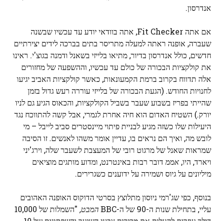
אנדרסון.
אם אתה Fit Checker, אתה בוודאי יודע עד עכשיו שבשנה
שעברה, אופנה ראתה למעלה מתריסר בתים בברכה לידים יצירתיים
חדשים, כולל אנדרסון בדיור, מתיאו בלייזי בשאנל ודמנה בגוצ'י. ראינו
את קולקציות הבכורה של כולם עד עכשיו, וההשפעה של מחזורים
אלה תדווח בקרוב ברמת הקמעונאות, כאשר קולקציות האביב יגיעו
לחנויות החודש. (הגעת הבכורה של בלייזי עוררה רעש גדול בזמן
שהייתי בפריז בשבוע שעבר בשביל הקולקציות, והכאוס הגיע גם לניו
יורק.) השטיח האדום הוא חיה אחרת לגמרי, אבל קשה להתווכח נגד
היעילות שלו כשזה מגיע לבניית פיתוי מיינסטרים סביב לייבל – מי
לובש מה, ואיך הם נראים בו, עדיין אומר משהו לאנשים. זו הסיבה
שמראות שאנל של מרגוט רובי של המעצבת לשעבר שלה, וירג'יני
ויארד, היו,
אממ
דובר רבות באינטרנט, ומדוע מותגים מוציאים
מיליונים על גיוס ושמירה על ידוענים כשגרירים.
בנוסף, כפי שג'רמי ניוסון מתלוצץ בסרטי הדוקוס האופנה האהובים
עליי, בתחילת שנות ה-90 של ה-BBC
המבט,
"השמלות של 10,000
דולר עוזרות להעלות את מכירות צבעי השיער והשפתונים של 10