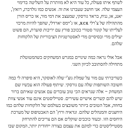
לשתף איתו פעולה, כל עוד היא לא מוותרת על השליטה בדימוי
העצמי שלה. אני חושב שעברנו את זה. אנשים כמו גולדברג, רואץ',
יאנג, או, נניח, בראד גורסקי, שמעצב את דמי מור, או כריס הורן
מהתהילה של צ'רלי xcx, או ג'יימס יארדלי, שהפך להיות מרכזי
לעלייתו של קונור סטורי ככוכב פורץ עם
יריבות סוערת,
הם פשוט
יעילים מדי ובסיסיים מדי לאסטרטגיות הציבוריות של הלקוחות
שלהם.
אבל אולי נראה כמה שינויים במגרש המשחקים כשהמטוטלת
מתחילה להסתובב לכיוון השני.
כשדיברתי עם מור על שמלת גוצ'י שלה לאוסקר, היא סיפרה לי כמה
חשובה השותפות שלה עם גורסקי. שיתוף פעולה הוא עכשיו שם
המשחק – אלה שנראים הכי טוב עובדים עם אנשים שאיתם ברור
שיש להם קשרים אישיים עשירים. סטייליסטים אינם עוד אנשי צוות
בחוזה, אבל הטובים ביותר משובצים בעולמם של הלקוחות שלהם כמו
היחצנים והמנהלים שלהם. זנדאיה ורוץ' הם האבטיפוס של מערכת
היחסים הזו. ובעוד כוכבים שוקלים אם הם צריכים להתרחק
מסטייליסטים כדי למקם את עצמם בצורה ייחודית יותר, המקום שבו