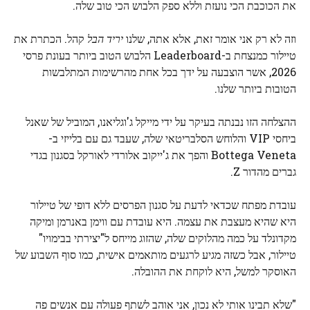
את הכוכבת הכי נועזת וללא ספק הלבוש הכי טוב שלה.
וזה לא רק אני אומר זאת, אלא אתה, שלנו
יריד הבל
קהל. הכתרת את
טיילור כמנצחת ב-Leaderboard הלבוש הטוב ביותר בעונת פרסי
2026, אשר הוצבעה על ידך בכל אחת מהרשימות המתלבשות
הטובות ביותר שלנו.
ההצלחה הזו נבנתה בעיקר על ידי מייקל ג'וגליאנו, המוביל של שאנל
ביחסי VIP והלוחש הסלבריטאי שלה, שעבד גם עם בלייזי ב-
Bottega Veneta והפך את ג'ייקוב אלורדי לאורקל בסגנון בגדי
גברים מהדור Z.
עובדת מפתח שכדאי לדעת על סגנון הפרסים ללא דופי של טיילור
היא שהיא מעצבת את עצמה. היא עובדת עם ווימן באנרמן ומיקה
מקדונלד על כמה מהלוקים שלה, שהזוג מייחס ל"יצירתי בבימויו"
טיילור, אבל כשזה מגיע לרגעים מותאמים אישית, כמו סוף השבוע של
האוסקר למשל, היא לוקחת את ההובלה.
"שלא תבינו אותי לא נכון, אני אוהב לשתף פעולה עם אנשים פה