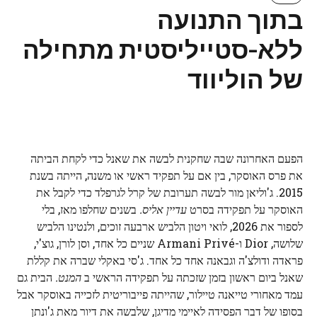
בתוך התנועה
ללא-סטייליסטית מתחילה
של הוליווד
הפעם האחרונה שבה שחקנית לבשה את שאנל כדי לקחת הביתה
את פרס האוסקר, בין אם על תפקיד ראשי או משנה, הייתה בשנת
2015. ג'וליאן מור לבשה תערובת של קרל לגרפלד כדי לקבל את
האוסקר על תפקידה בסרט
עדיין אליס.
בשנים שחלפו מאז, בלי
לספור את 2026, לואי ויטון הלביש ארבעה זוכים, ולנטינו הלביש
שלושה, Dior ו-Armani Privé שניים כל אחד, וסן לורן, גוצ'י,
פראדה ודולצ'ה וגבאנה אחד כל אחד. ג'סי באקלי שברה את קללת
שאנל ביום ראשון בזמן שזכתה על תפקידה הראשי ב
המנט.
הבית גם
עמד מאחורי טייאנה טיילור, שהייתה פייבוריטית לזכייה באוסקר אבל
בסופו של דבר הפסידה לאיימי מדיגן, שלבשה את דיור מאת ג'ונתן