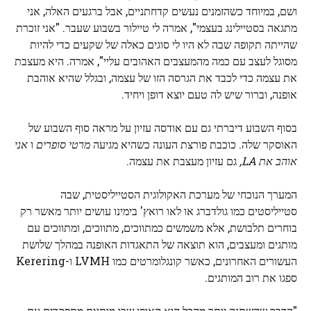
ושם, במיוחד כשהזמנים נעשים קדחתניים, אבל ברגעים האלה, אני
מתגאה בסטיילינג בעצמי", אמרה לי טיילור בשבוע שעבר. "אני זוכרת
שהייתה תקופה שבה לא היו לי סוגים כאלה של שקעים כדי להיות
מסוגל לעצב עם כמה מהמעצבים האהובים עליי", אמרה. היא מעצבת
את עצמה כדי לכבד את הגרסה הזו של עצמה, ובגלל שהיא אוהבת
אופנה, וברור שיש לה טעם יוצא דופן ויחיד.
בסוף השבוע דיברתי גם עם אודסה עזיון על מראה סוף השבוע של
האוסקר שלה. כוכבת פורצת העונה כשהיא מגיעה
מרטי סופרים
ו
אני
אוהב את LA,
גם עזיון מעצבת את עצמה.
המערך הנוכחי של מערכת האקולוגית הסטייליסטית, שבה
סטייליסטים כמו גולדברג או לאו רואץ' בימינו עושים יותר מאשר רק
בוחרים תלבושת, אלא משמשים כמתווכים, מתווכים, ומתווכים עם
מותגים ומעצבים, הוא תוצאה של התאגדות האופנה במהלך שלושת
העשורים האחרונים, כאשר קונגלומרטים כמו LVMH ו-Kerering
ספגו את רוב המותגים.
"הדבר שהשתנה יותר מהכל הוא האופן שבו מותגים מתפקדים עם