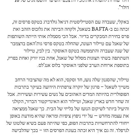
דולר".
באקלי, שעבדה עם הסטייליסטית דניאל גולדברג בטקס פרסים זה,
זכתה גם ב-BAFTA בשאנל, ולקחה הביתה את גלובוס הזהב ואת
פרס בחירת המבקרים בדיור. אבל הכי מסמלת אותי הייתה השותפות
של שאנל עם טיילור העונה, שהחלה בטקס פרסי גות'האם בדצמבר
של שנה שעברה והתממשה בטקס האוסקר. בין לבין, טיילור
השתתפה בשתי תצוגות מסלול של שאנל, אחת בניו יורק ואחת בפריז,
בתוספת ארוחת הערב שלפני האוסקר בלוס אנג'לס.
טיילור, שהסגנון שלה נועז, חד וסקסי, הוא לא מה שהציבור הרחב
משייך לשאנל – פרגון של יוקרה צרפתית הידועה בעיקר בתרבות
הפופולרית בהיותה המדים האהובים על נשים עשירות ועשירות. אבל
זה שחר חדש בארץ שאנל, וטיילור הוא האינדיקטור הברור, הקולני
והיעיל ביותר לשיקום הנועז של בלייזי של הבית. כך שאנל ממציאה
את עצמה מחדש — על ידי ניפוץ ציפיות ומראה שהיא מודעת באופן
ייחודי להתרחשויות בתרבות הפופ, כפי שהיתה פעם בשיא שלטונו של
לגרפלד. זה גם איך היא זכתה בעונת הפרסים הזו – בכך שהלבישה