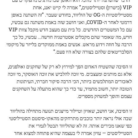
VIP (כישרון) וסטייליסטים," אמרה לי קייט יאנג, אחת
מסטייליסטיות ה-OG של הוליווד, בחודש שעבר. "זה השתנה באופן
דרמטי לאחר ה-COVID, ואני חושב שזה באמת משתנה גם עכשיו,
עם כל המשטרים החדשים. כל בית עם מעצב חדש מקבל צוות VIP
חדש, מה שאומר שהם מקבלים אסטרטגיה חדשה… עכשיו, כל כך
הרבה על חוזה וידוע מראש. אנשים באמת ממוקדים בלייזר על מיקומי
הסלבריטאים שלהם בצורה שלא היו פעם."
זו הסיבה שהשטיח האדום הפך למירוץ לא רק של שחקנים ואולפנים,
אלא גם מותגים ומעצבים. מי זוכה להלביש את זוכה האוסקר, מי זוכה
לאזכורים המתלבשים ביותר, הכי הרבה סיקור חברתי, העיתונות
הטובה יותר, חשוב מתמיד, עד כדי כך שהוא מתעלה על השחקנים
עצמם והופך למשחק מספרים.
זו הסיבה, אני חושב, שאזיון וטיילור מייצגים תנועה מתחילה בהוליווד
שבה אולי נראה יותר כוכבים מתרחקים מהאקו-סיסטם הסטייליסטי
כפי שאנו מכירים אותה. זה לא שהוליווד תבטל לגמרי את
הסטייליסטים — עזיון אמרה לי בעצמה שהיא פתוחה למצוא אחד