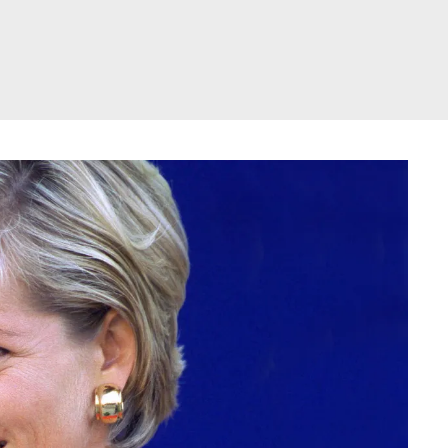
דלג
תוכן