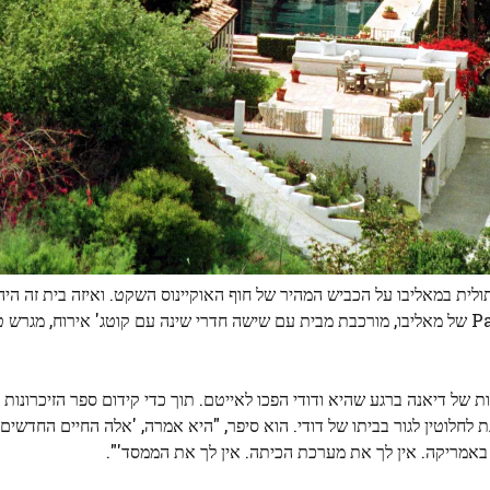
לית במאליבו על הכביש המהיר של חוף האוקיינוס ​​השקט. ואיזה בית זה היה
חמישה דונם של קרקע נחשקת על חוף הים ב-Paradise Cove של מאליבו, מורכבת מבית עם שישה חדרי שינה עם קוטג' אירו
ת של דיאנה ברגע שהיא ודודי הפכו לאייטם. תוך כדי קידום ספר הזיכרונות 
ר ל-ABC שדיאנה מתכננת לחלוטין לגור בביתו של דודי. הוא סיפר, "היא אמרה, 'אלה החיים הח
באמריקה. אין לך את מערכת הכיתה. אין לך את הממסד'".