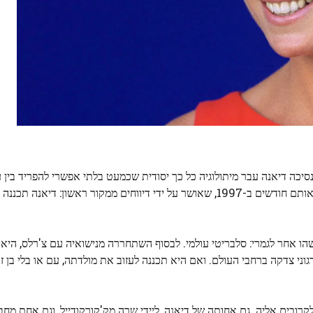
סיכה דיאנה עבר מיתולוגיה כל כך יסודית שכמעט בלתי אפשרי להפריד בין עו
אבל יש פרט אחד משמעותי, שלעתים קרובות מתעלם ממנו, מאותם חודשים ב-1997, שאושר על ידי דיווחים ממקור ראשון: 
 למשהו אחר לגמרי: סלבריטי עולמי. לבסוף השתחררה מנישואיה עם צ'רלס, היא
ני צדקה ברחבי העולם. ואם היא תכננה לעזוב את מולדתה, עם או בלי בן זו
לקרובים אליה. גם אחותה של דיאנה, ליידי שרה מק'קורקודייל, וגם אחת מח