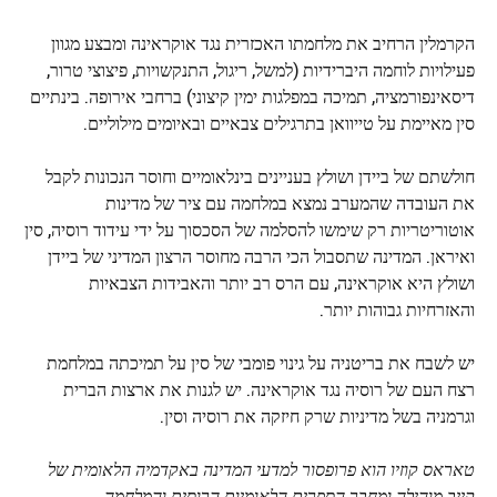
הקרמלין הרחיב את מלחמתו האכזרית נגד אוקראינה ומבצע מגוון
פעילויות לוחמה היברידיות (למשל, ריגול, התנקשויות, פיצוצי טרור,
דיסאינפורמציה, תמיכה במפלגות ימין קיצוני) ברחבי אירופה. בינתיים
סין מאיימת על טייוואן בתרגילים צבאיים ובאיומים מילוליים.
חולשתם של ביידן ושולץ בעניינים בינלאומיים וחוסר הנכונות לקבל
את העובדה שהמערב נמצא במלחמה עם ציר של מדינות
אוטוריטריות רק שימשו להסלמה של הסכסוך על ידי עידוד רוסיה, סין
ואיראן. המדינה שתסבול הכי הרבה מחוסר הרצון המדיני של ביידן
ושולץ היא אוקראינה, עם הרס רב יותר והאבידות הצבאיות
והאזרחיות גבוהות יותר.
יש לשבח את בריטניה על גינוי פומבי של סין על תמיכתה במלחמת
רצח העם של רוסיה נגד אוקראינה. יש לגנות את ארצות הברית
וגרמניה בשל מדיניות שרק חיזקה את רוסיה וסין.
טאראס קוזיו הוא פרופסור למדעי המדינה באקדמיה הלאומית של
קייב מוהילה ומחבר הספרים הלאומיות הרוסית והמלחמה