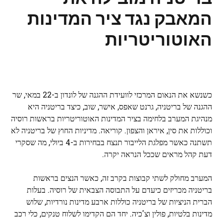
המאבק נגד ציר המדינות
האוטוריטריות
כשנשא את הנאום המרכזי לוועידת ההגנה של לונדון ב-22 במאי, שר
ההגנה של בריטניה, גרנט שאפס, אישר, שוב, כיצד בריטניה היא
מנהיגת המערב בלחימה בציר המדינות האוטוריטריות בראשות רוסיה
וכוללות את סין, איראן והצפון. קוריאה. מדיניות החוץ של בריטניה לא
תשתנה כאשר מפלגת הלייבור תנצח בבחירות ב-4 ביולי, מה שסקרי
דעת קהל מראים שככל הנראה יקרה.
המערב מחולק לשתי קבוצות בקרב זה, כאשר הנצים בראשות
בריטניה מכריזים כיעדם על התבוסה הצבאית של רוסיה. בעלות
הברית הניציות של בריטניה כוללות ארבע מדינות נורדיות, שלוש
מדינות בלטיות, פולין וצ'כיה. יחד הם הקדימו לשלוח טנקים, כלי רכב