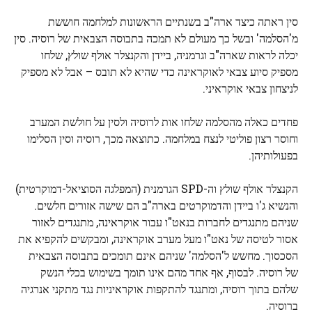
סין ראתה כיצד ארה"ב בשנתיים הראשונות למלחמה חוששת
מ'הסלמה' ובשל כך מעולם לא תמכה בתבוסה הצבאית של רוסיה. סין
יכלה לראות שארה"ב וגרמניה, ביידן והקנצלר אולף שולץ, שלחו
מספיק סיוע צבאי לאוקראינה כדי שהיא לא תובס – אבל לא מספיק
לניצחון צבאי אוקראיני.
פחדים כאלה מהסלמה שלחו אות לרוסיה ולסין על חולשת המערב
וחוסר רצון פוליטי לנצח במלחמה. כתוצאה מכך, רוסיה וסין הסלימו
בפעולותיהן.
הקנצלר אולף שולץ וה-SPD הגרמנית (המפלגה הסוציאל-דמוקרטית)
והנשיא ג'ו ביידן והדמוקרטים בארה"ב הם שישה אזורים חלשים.
שניהם מתנגדים לחברות בנאט"ו עבור אוקראינה, מתנגדים לאזור
אסור לטיסה של נאט"ו מעל מערב אוקראינה, ומבקשים להקפיא את
הסכסוך. מחשש ל'הסלמה' שניהם אינם תומכים בתבוסה הצבאית
של רוסיה. לבסוף, אף אחד מהם אינו תומך בשימוש בכלי הנשק
שלהם בתוך רוסיה, ומתנגד להתקפות אוקראיניות נגד מתקני אנרגיה
ברוסיה.