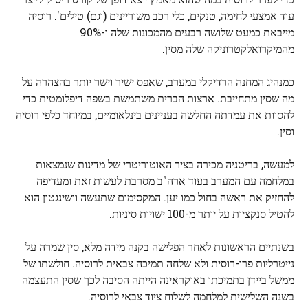
עוד אמצעי לחימה, טנקים, כלי רכב משוריינים (וגם) טילים'. רוסיה
מייבאת כמעט שלושה רבעים מהמכונות שלה ו-90%
מהמיקרואלקטרוניקה שלה מסין.
כמנהיג המחנה הרדיקלי במערב, שאפס ישיר וישר יותר בהצהרה על
מה שסין מתחייבת. ארצות הברית משתמשת בשפה דיפלומטית כדי
להסוות את עמדתה החלשה בעניינים בינלאומיים, במיוחד כלפי רוסיה
וסין.
למעשה, בריטניה מכירה בציר האוטוריטרי של מדינות שנמצאות
במלחמה עם המערב בעוד ארה"ב מסרבת לעשות זאת ומעדיפה
להחזיק את ראשה בחול כמו יען. המקסימום שתעשה וושינגטון הוא
להטיל סנקציות על יותר מ-100 ישויות סיניות.
בשנתיים הראשונות לאחר הפלישה בקנה מידה מלא, סין שמרה על
נייטרליות פרו-רוסית ולא שלחה תמיכה צבאית לרוסיה. חולשתו של
ממשל ביידן בתמיכתו באוקראינה הייתה הסיבה לכך שסין התעצמה
בשנה השלישית למלחמה לשלוח ציוד צבאי לרוסיה.