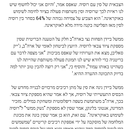
הצבאית של סין עם רוסיה. שאפס אמר, 'והיום אני יכול לחשוף שיש
לנו ראיות לכך שרוסיה וסין משתפות פעולה בציוד לחימה לשימוש
באוקראינה.' הוא הצביע על צמיחה גבוהה של 64% בסחר בין רוסיה
לסין מאז הפלישה בקנה מידה מלא לאוקראינה.
ממשל ביידן הפחות נצי בארה"ב חלק על הטענה הבריטית שסין
מספקת ציוד צבאי לרוסיה. היועץ לביטחון לאומי של ארה"ב, ג'ייק
סאליבן, מצא את הערותיו של שאפס מביכות: "אני מצפה לדבר עם
בריטניה כדי לוודא שיש לנו תמונת פעולה משותפת שהייתה לנו
כשהיינו באותו עמוד", והוסיף כי, "אני רק רוצה להבין טוב יותר למה
בדיוק התכוונה ההערה ההיא.'
ממשל ביידן גינה את סין על מתן רכיבים מרכזיים לבנייה מחדש של
הבסיס התעשייתי של רוסיה, אך לא אמר שהיא מספקת ציוד צבאי.
בכך, ארה"ב משתמשת בשפה דיפלומטית ומשחקת במילים. מזכיר
המדינה, אנטוני בלינקן, אמר שסין לא מספקת "נשק ממשי" ל"רוסיה
לשימוש באוקראינה". עם זאת, הוא כן אמר שסין בונה את מכונת
המלחמה של מוסקבה על ידי אספקת רכיבים קריטיים 'שמשמשים
כדי לעזור לרוסיה במה שהוא מאמץ יוצא דופן של קורס ריסוק לייצר