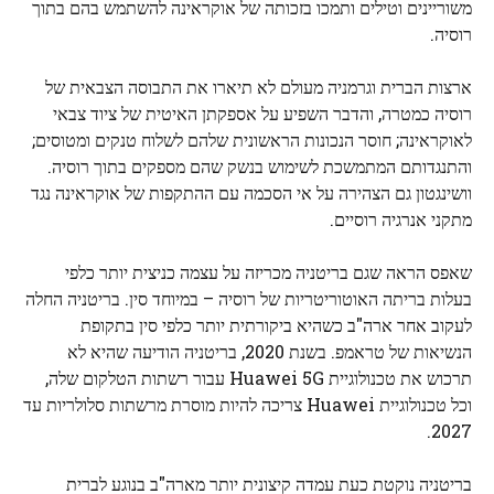
משוריינים וטילים ותמכו בזכותה של אוקראינה להשתמש בהם בתוך
רוסיה.
ארצות הברית וגרמניה מעולם לא תיארו את התבוסה הצבאית של
רוסיה כמטרה, והדבר השפיע על אספקתן האיטית של ציוד צבאי
לאוקראינה; חוסר הנכונות הראשונית שלהם לשלוח טנקים ומטוסים;
והתנגדותם המתמשכת לשימוש בנשק שהם מספקים בתוך רוסיה.
וושינגטון גם הצהירה על אי הסכמה עם ההתקפות של אוקראינה נגד
מתקני אנרגיה רוסיים.
שאפס הראה שגם בריטניה מכריזה על עצמה כניצית יותר כלפי
בעלות בריתה האוטוריטריות של רוסיה – במיוחד סין. בריטניה החלה
לעקוב אחר ארה"ב כשהיא ביקורתית יותר כלפי סין בתקופת
הנשיאות של טראמפ. בשנת 2020, בריטניה הודיעה שהיא לא
תרכוש את טכנולוגיית Huawei 5G עבור רשתות הטלקום שלה,
וכל טכנולוגיית Huawei צריכה להיות מוסרת מרשתות סלולריות עד
2027.
בריטניה נוקטת כעת עמדה קיצונית יותר מארה"ב בנוגע לברית