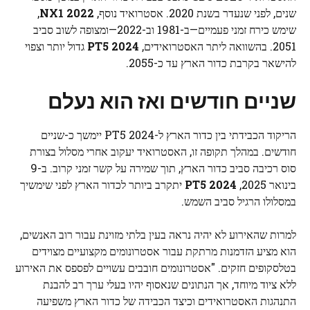
שנים, לפני שנעדר בשנת 2020. אסטרואיד נוסף,
2022 NX1
,
שימש כירח זמני פעמיים—ב-1981 וב-2022—ומצופה לשוב סביב
2051. בהשוואה ליתר האסטרואידים,
2024 PT5
גדול יותר וצפוי
להישאר בקרבת כדור הארץ עד כ-2055.
שניים חודשים ואז הוא נעלם
הריקוד הכבידתי בין כדור הארץ ל-2024 PT5 יימשך כ-שניים
חודשים. במהלך תקופה זו, האסטרואיד יעקוב אחרי מסלול בצורת
סוס רכיבה סביב כדור הארץ, תוך שמירה על קשר זמני קרוב. ב-9
בינואר 2025,
2024 PT5
יתקרב ביותר לכדור הארץ לפני שימשיך
במסלולו הרגיל סביב השמש.
למרות שהאירוע לא יהיה נראה בעין בלתי מזוינת עבור רוב האנשים,
הוא מציע הזדמנות מרתקת עבור אסטרונומים מקצועיים מצוידים
בטלסקופים חזקים. "אסטרונומים חובבים עשויים לפספס את האירוע
ללא ציוד מיוחד, אך הנתונים שנאסוף יהיו בעלי ערך רב להבנת
התנהגות האסטרואידים וכיצד הכבידה של כדור הארץ משפיעה