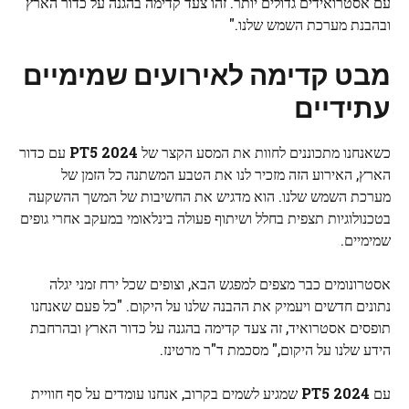
עם אסטרואידים גדולים יותר. זהו צעד קדימה בהגנה על כדור הארץ
ובהבנת מערכת השמש שלנו."
מבט קדימה לאירועים שמימיים
עתידיים
כשאנחנו מתכוננים לחוות את המסע הקצר של
2024 PT5
עם כדור
הארץ, האירוע הזה מזכיר לנו את הטבע המשתנה כל הזמן של
מערכת השמש שלנו. הוא מדגיש את החשיבות של המשך ההשקעה
בטכנולוגיות תצפית בחלל ושיתוף פעולה בינלאומי במעקב אחרי גופים
שמימיים.
אסטרונומים כבר מצפים למפגש הבא, וצופים שכל ירח זמני יגלה
נתונים חדשים ויעמיק את ההבנה שלנו על היקום. "כל פעם שאנחנו
תופסים אסטרואיד, זה צעד קדימה בהגנה על כדור הארץ ובהרחבת
הידע שלנו על היקום," מסכמת ד"ר מרטינז.
עם
2024 PT5
שמגיע לשמים בקרוב, אנחנו עומדים על סף חוויית