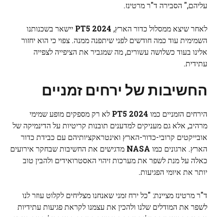
עליהם," הסבירה ד"ר מרטינז.
לאחר שיצא ממסלול כדור הארץ,
2024 PT5
יישאר בשכנותנו
השמימית עוד כמה חודשים לפני שיתפנה ממנה. צפוי כי הוא יחזור
אלינו בעוד כשלושה עשורים, מה שמגביר את הציפייה לצפייה
עתידית.
החשיבות של ירחים זמניים
הירחים הזמניים כמו
2024 PT5
לא רק מספקים מופע שמימי
מרהיב, אלא גם מעניקים למדענים תובנות קריטיות על הדינמיקה של
אובייקטים קרובי-כדור-הארץ ואינטראקציותיהם עם כבידת כדור
הארץ. ארגונים כמו
NASA
מדגישים את החשיבות שבחקר אירועים
כאלה על מנת לשפר את מערכות זיהוי האסטרואידים ולהבין טוב
יותר את איומי הפגיעות.
ד"ר מרטינז מציינת: "כל ירח זמני שאנחנו מצליחים לקלוט עוזר לנו
לשפר את המודלים שלנו ולהכין את עצמנו לקראת פגיעות עתידיות