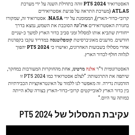
האסטרואיד
2024 PT5
זוהה בתחילת השנה על ידי מערכת
ATLAS
(מערכת התראה על פגיעת אסטרואידים
קרובי-כדור-הארץ), הממומנת על ידי
NASA
. אסטרואיד זה, שמקורו
בחגורת האסטרואידים
ארג'ונה
הסובבת את השמש, נמצא בדרך
ייחודית שתביא אותו למסלול זמני סביב כדור הארץ למשך כ-שניים
חודשים. מדענים מאוניברסיטת
קומפלוטנסה
במדריד עקבו בקפדנות
אחרי מסלולו בשבועות האחרונים, ואישרו כי
2024 PT5
יהפוך
לנלווה חולף לכדור הארץ.
האסטרונומית ד"ר
אלנה
מרטינז
, אחת מהחוקרות המעורבות במחקר,
שיתפה את התרגשותה: "לצלם אסטרואיד כמו 2024 PT5 זו
הזדמנות נדירה. זה מאפשר לנו ללמוד על האינטראקציות הכבידתיות
בין כדור הארץ לאובייקטים קרובי-כדור-הארץ בצורה שלא הייתה
כמותה עד היום."
עקיבת המסלול של 2024 PT5