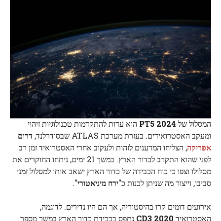
המסלול של
2024 PT5
הוא עדות להתקדמות טכנולוגיות זיהוי
ומעקב האסטרואידים. בעזרת מערכת ATLAS שבסודרלנד,
דרום
אפריקה
, הצליחו המדענים לזהות ולעקוב אחרי האסטרואיד זמן רב
לפני שהוא התקרב לכדור הארץ. במשך 21 ימים, ניתחו החוקרים את
מסלולו וצפו כי כוח הכבידה של כדור הארץ ישאב אותו למסלול זמני
סביבו, וייצור מה שניתן לכנות כ"
ירח מיניאטורי
".
אירועים דומים קרו בהיסטוריה, אך הם היו נדירים. לדוגמה,
האסטרואיד
2020 CD3
נתפס בכבידת כדור הארץ במשך מספר