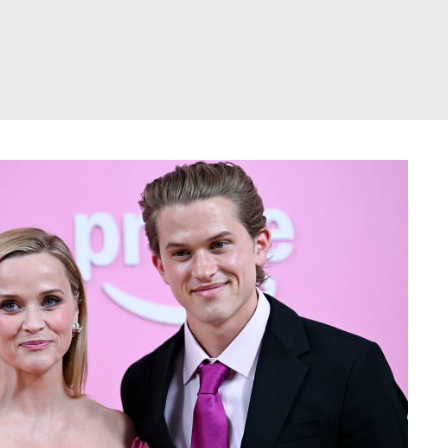
דלג
תוכן