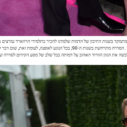
ן החל מה-1 ביולי ב-Prime Video. הוא מתמקד בשנות התיכון של הדמות שלמדנו להכיר כתלמידי הרווארד נ
. הסדרה מתרחשת בשנות ה-90; בכל הנוגע לאופנה, לעומת זאת, ש
 לבשה את הגוון הוורוד האהוב על דמותה בכל שלב של מסע הקידום לסדרה ש