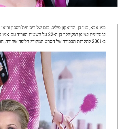
כמו אבא, כמו בן. הדיאקון פיליפ, בנם של ריס ווית'רספון וריאן פיליפ, יודע דבר
בלונדינית באופן חוקי
הלך בן ה-22 על השטיח הוורוד
ב-2001 להקרנת הבכורה של הסרט המקורי: חליפה שחורה, חולצה ורודה חיוורת ועניבה מגנטה. שלא לדבר על משקפי השמש הטייסים, כמובן.