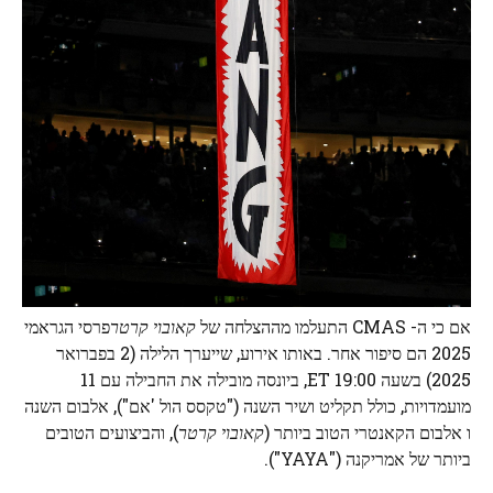
אם כי ה- CMAS התעלמו מההצלחה של
קאובוי קרטר
פרסי הגראמי
2025 הם סיפור אחר. באותו אירוע, שייערך הלילה (2 בפברואר
2025) בשעה 19:00 ET, ביונסה מובילה את החבילה עם 11
מועמדויות, כולל תקליט ושיר השנה ("טקסס הול 'אם"), אלבום השנה
ו אלבום הקאנטרי הטוב ביותר (
קאובוי קרטר
), והביצועים הטובים
ביותר של אמריקנה ("YAYA").