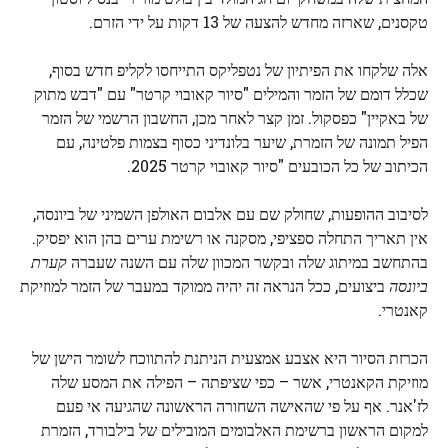
טקסנים, שארזה מחדש להצעה של 13 דקות על ידי הזרם.
אלה שלקחו את הפיתיון של נטפליקס התייחסו לקליפ חדש בסוף,
שכלל דומם של הזמר והמילים "סיור קאובוי קרטר" עם "דבש מתוק
של באקיין" כפסקול. זמן קצר לאחר מכן, החשבון הרשמי של הזמר
הפיל תמונה של הזמרת, שיער בלונדיני כסוף בצמות פלטינה, עם
הכיתוב של כל הכובעים "סיור קאובוי קרטר 2025.
לסיבוב ההופעות, שחולק שם עם אלבום האולפן השמיני של ביונסה,
אין תאריך התחלה ספציפי, מסקנה או רשימת ערים בהן הוא יפסיק.
בהתחשב במיתוג שלה ובקשר המכוון שלה עם השנה שעברה
קערת
ביונסה
ביצועים, ככל הנראה זה יהיה ממוקד במעבר של הזמר למוזיקת
​​קאנטרי.
הכרזת הסיור היא אצבע אמצעית הניתנת להתווכח לשומר הישן של
מוזיקת ​​הקאנטרי, אשר – כפי שציפתה – הפילה את המסע שלה
לז'אנר. אף על פי שהאישה השחורה הראשונה שהגיעה אי פעם
למקום הראשון ברשימת האלבומים המובילים של בילבורד, הזמרת