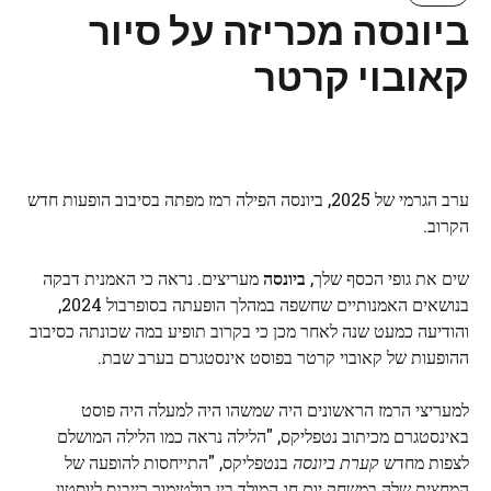
ביונסה מכריזה על סיור
קאובוי קרטר
ערב הגרמי של 2025, ביונסה הפילה רמז מפתה בסיבוב הופעות חדש
הקרוב.
שים את גופי הכסף שלך,
ביונסה
מעריצים. נראה כי האמנית דבקה
בנושאים האמנותיים שחשפה במהלך הופעתה בסופרבול 2024,
והודיעה כמעט שנה לאחר מכן כי בקרוב תופיע במה שכונתה כסיבוב
ההופעות של קאובוי קרטר בפוסט אינסטגרם בערב שבת.
למעריצי הרמז הראשונים היה שמשהו היה למעלה היה פוסט
באינסטגרם מכיתוב נטפליקס, "הלילה נראה כמו הלילה המושלם
לצפות מחדש
קערת ביונסה
בנטפליקס, "התייחסות להופעה של
המחצית שלה במשחק יום חג המולד בין בולטימור רייבנס ליוסטון