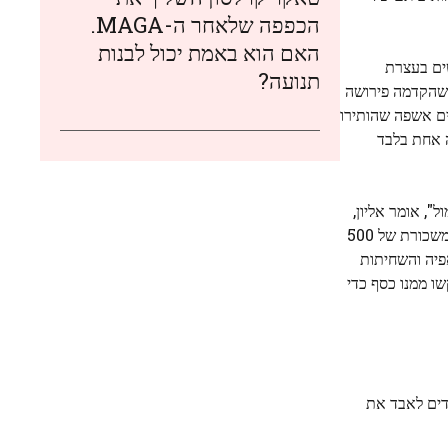
הכפפה שלאחר ה-MAGA.
האם הוא באמת יכול לבנות
שים בעצרת
תנועה?
 שהקדמה פירושה
ם אשפה שהותירו
ה אחת בלבד
ל", אומר אליון,
בן 46, כשהוא נוהג. "אני מקווה שהסטודנטים יהפכו לתנועה אמיתית; רק אז רמה לא תוכל להתעלם מאיתנו. אני עובד כל יום ואין לי כלום: משכורת של 500
פיה והשחיתות
ו ממנו כסף כדי
חדים לאבד את