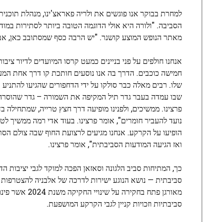
הסביבה. "ולורה היא אולי הדוגמה הטובה ביותר לסתירות במוד
מאתר הנופש המוצע קושנר. "יש הרבה כסף שמסתובב כאן, אב
אנחנו חולפים על פני בניינים כמעט קרסו המיועדים לדיור ציב
חמישה כוכבים. הדרך בה אנו נוסעים חותכת קו דרך אחת המערכ
שלו. רבים מאלה כבר סולקו על ידי הדחפורים שהגיעו להתניע 
שבו עמדה בעבר גדר תיל המקיפה את השמורה – גדר שהוסרה ל
פרצינו. ממשיכים, ולפנינו מופיעה דרך חצץ טרייה, שמתחילה בדל
נועד להעביר חומרים", אומר פרצינו. בעוד אדי רמה ממשיך לטע
הופיעו על הקרקע. אנחנו מגיעים לרצועת החוף שבה צולם הסר
ואז הגיעה המודעות הסביבתית", אומר פרצינו.
כך, המתיחות סביב הלגונה וסאזאן הפכה למוקד לגבי יציבות 
סביבתית — נושא הנוגע ישירות לדרכה של אלבניה להצטרפות ל
מאורגן פתח בח
סביבתיות וזכויות קניין לגבי הקרקע המושפעת.