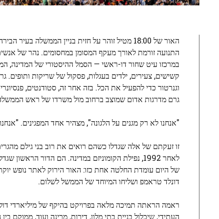
האור של 18:00 מטיל זוהר על חזית בניין הממשלה ב
התנועה זורמת לאורך מעקף המסומן במחסומים. נהר של אנשים 
במרכזו עיט שחור דו-ראשי — הסמל ההיסטורי של המדינה, המז
קשישים, צעירים, ילדים בעגלות, פסקול של שריקות ותופים. גר
וגנרטור כדי להפעיל את הכל. בזה אחר זה, סטודנטים, פנסיונ
גרם מדרגות אדום שמוצב ברחוב מול משרדו של ראש הממשלה
"אנחנו לא רק מגנים על הלגונה", מצהיר אחד המפגינים. "אנחנו
זו זעקתם של אלה שגדלו כשהם רואים את רוב בני גילם מהגרים
לאחר 1992, נפילת הקומוניזם במדינה. הם הדור הרא
דונלד טראמפ ושליחו המיוחד של הממשל לשלום.
ראמה הראתה תמיכה מלאה בפרויקט בהיקף של מיליארדי דולרי