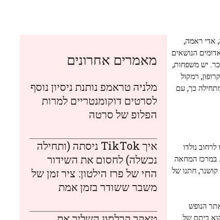
ה, אדי ראמה,
אדומים הנושאים
מאמרים אחרונים
כר. יש משפחות,
רופון, רמקול
מלניה טראמפ נותנת ניסיון נוסף
מתחילה כך, עם
לסרטים דוקומנטריים למרות
הפלופ של סרטה
איך TikTok ניסתה (ותחילה
לרחוב נולדו
נכשלה) לחסום את השידור
ת. במרכז המחאה
ראשות לא אחר מאשר ג'ארד קושנר, חתנו של
החי של פרז הילטון: ציר זמן של
משבר ששודר בזמן אמת
אתר הנופש
טאקר קרלסון השליך את
ה לים האדריאטי. האזור הוא ביתם של