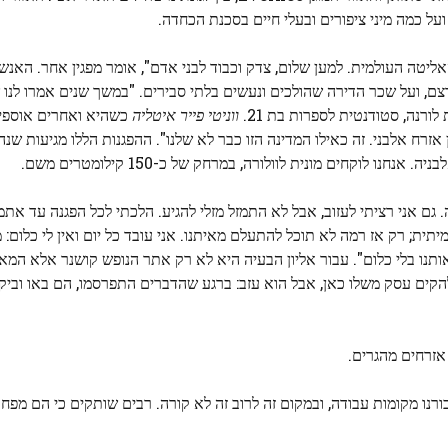
ל כמה מיני ציפורים ובעלי חיים בסכנת הכחדה.
ליטה העולמית. למען שלום, צדק וכבוד לבני אדם", אומר מפגין אחר. האנ
ם, ועל שכר הדירה שהולכים ונעשים בלתי סבירים. "במשך שנים אמרו לנו
ורנה, סטודנטית לספרות בת 21.
ווניטי פייר איטליה
כשהיא ואחרים אוספי
 אזרח אלבני. זה כאילו המדינה הזו כבר לא שלנו". ההפגנות הללו מגיעות שנ
 לוקחים מונית לוולורה, במרחק של כ-150 קילומטרים משם.
. גם אני רציתי לעזוב, אבל לא התמזל מזלי להגיע. הלכתי לכל הפגנה עד אתמו
ותנו בלי כלום". עבור אליון הבעיה היא לא רק אתר הנופש קושנר אלא המא
הקים עסק משלו כאן, אבל הוא עזב: ברגע שהדברים התפרסמו, הם באו וביקש
עבורנו מקומות עבודה, ובמקום זה לרוב זה לא קורה. רבים שותקים כי הם מפ