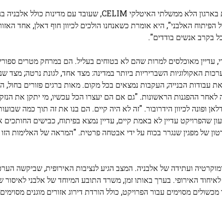
למחרת בבוקר אנו פוגשים את ולריה פאראצ'ינו, מנהלת תוכנית בארגון הלא ממשלתי האיטלקי CELIM, שעובד עם 
ל הפיתוח האלבני", היא אומרת כשאנחנו הולכים לכיוון חוף דאלן, אחד האזו
ל בקרב אנשים בודדים".
ורי, עדיין מאוכלסים למרות שהם לא בטוחים בעליל. הם במרחק מטרים ספורי
ות האקולוגיות השבריריות ביותר במדינה: מצד אחד, לגונת נרטה; מצד שני,
את עבודות הבנייה; העקבות נמצאים בכל מקום. מאות ברגים פזורים בחול, 
אחר ההפגנות הראשונות. "גם אם הם יעצרו הכל עכשיו, מי יתקן את הנזק
אן ופונה לכיוון הידרובור. "זה לא היה קיים. הם בנו את זה תוך כמה שבועות
ון שהפרויקט עדיין לא באמת קיים, עדיין נמצא בפיתוח, כבישים החותכים א
טון של מפגין שנגרר בכוח על ידי אבטחה פרטית. "המראה של האלימות הזו
הדמוקרטיה ועתידה של אלבניה. המצב הגיע לנציבות האירופית, שביקשה הע
איחוד האירופי. בערך באותו זמן, משרד התובע המיוחד של אלבני לאיסור 
קירה על שינויי החקיקה משנת 2024 אשר פינו מכשולים מסוימים עבור הפרויקט, כולל הורדת דירוג אזורים מוגנים 