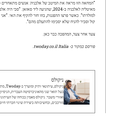
"המחאה הזו מראה את המיטב של אלבניה: אנשים מתאחדים כדי 
מאיטליה לאלבניה ב-2024, שהגיעה ליד סא
למולדתו". כאשר פרצו ההפגנות, בוזו חזר להקיף את האי. "אני
קול וסביר להניח שלא יסכימו להתעלם מהם".
צעד אחר צעד, המהפכה כבר כאן.
פורסם במקור ב- twoday.co.il Italia.
ניקולס
ניקולס, 
בעל תואר שני מהאוניברסיטה העברית, הניסיון
ואזורי משבר. ניקולס מאמין בכוחה של העיתונו
מורכבים, ובחשיבותה ביצירת שינוי חברתי חיובי