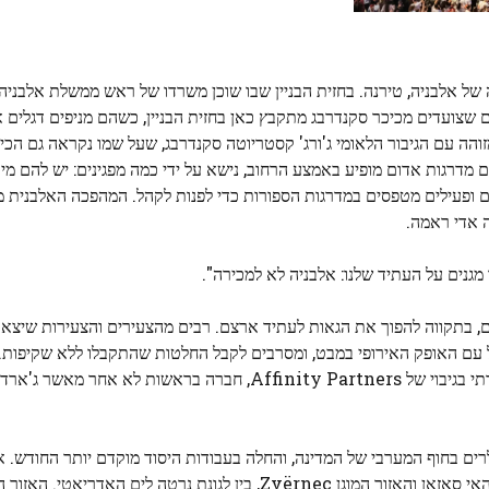
עיר הבירה של אלבניה, טירנה. בחזית הבניין שבו שוכן משרדו של ראש ממשלת אלבני
שצועדים מכיכר סקנדרבג מתקבץ כאן בחזית הבניין, כשהם מניפים דגלים 
והה עם הגיבור הלאומי ג'ורג' קסטריוטה סקנדרבג, שעל שמו נקראה גם הכי
ם מדרגות אדום מופיע באמצע הרחוב, נישא על ידי כמה מפגינים: יש להם מיק
רים ופעילים מטפסים במדרגות הספורות כדי לפנות לקהל. המהפכה האלבנית 
 אדי ראמה.
 מגנים על העתיד שלנו: אלבניה לא למכירה".
, בתקווה להפוך את הגאות לעתיד ארצם. רבים מהצעירים והצעירות שיצאו 
שון שגדל עם האופק האירופי במבט, ומסרבים לקבל החלטות שהתקבלו ללא שקיפו
של היום עומדת החלטה אחת כזו: האור הירוק לאתר נופש יוקרתי בגיבוי של Affinity Partners, חברה ב
ם בחוף המערבי של המדינה, והחלה בעבודות היסוד מוקדם יותר החודש. 
העתידי, שיכלול בניית בתי מלון, דירות, מרינה ועוד, ממוקם בין האי סאזאן והאזור המוגן Zvërnec, בין לגונת נרט