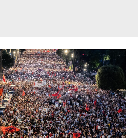
דלג
תוכן