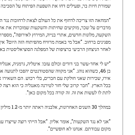
שמורת חיות בר, ופעילים דחו את השפעת הפיתוח על הסביבה וע
"המחאה הזו צריכה לדחוף את כל העולם לצאת לרחובות נגד הא
מדברים על שכר, מוקיעים שחיתות והשקעות שמוכרות את ארצ
השקעה, מלונות חדשים, אתרי בנייה, המירוץ לאירופה", מספרת ל
מפגינים ברחוב. "אבל מי באמת מרוויח מהפיתוח הזה היום? אין
לאחר הניצחון הרביעי ברציפות של המפלגה הסוציאליסטית באלבניה. אנחנו
"יש לי אחד-עשר בני דודים וכולם עזבו: איטליה, גרמניה, אנגליה
אירו, שכירות שאני חולקת עם חברים, בלי רכוש. הם השאירו א
בכל הארץ. "חבר קרוב שלי חזר לטירנה מאנגליה כי הוא רצה ל
לתת לו לעשות את זה. זה קורה בכל מקום כאן".
במהלך 30 השנים האחרונות, אלבניה ראתה יותר מ-1.2 מיליון אזרחים מהגרים.
"אני לא נגד השקעות", אומר אליון. "אבל הייתי רוצה שייצרו 
מקום עבודתם. אנחנו לא חופשיים".