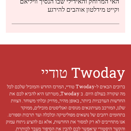
האי המרוחק והאידילי שבו הנסיך וויליאם
וקייט מידלטון אוהבים להירגע
Twoday טודיי
ברוכים הבאים ל-Twoday טודיי, המרכז החדש והמוביל שלכם לכל
מה שקורה בעולם היום. ב Twoday, מטרתנו היא להביא לכם את
החדשות העדכניות ביותר, באופן מהיר, מדויק ובלתי משוחד. הצוות
שלנו, המורכב מעיתונאים מנוסים ואנליסטים מובילים, ממוקד
בתחומים רחבים של נושאים מפוליטיקה וכלכלה ועד תרבות וספורט.
אנו מתחייבים לא רק למסור את החדשות, אלא גם להציע ניתוח עמוק
והקשר היסטורי שיאפשר לכם להבין את הסיפור מעבר לכותרת.