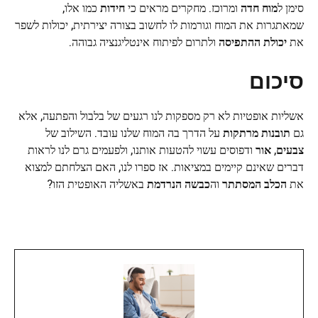
סימן ל
מוח חדה
ומרוכז. מחקרים מראים כי
חידות
כמו אלו,
שמאתגרות את המוח וגורמות לו לחשוב בצורה יצירתית, יכולות לשפר
את
יכולת ההתפיסה
ולתרום לפיתוח אינטליגנציה גבוהה.
סיכום
אשליות אופטיות לא רק מספקות לנו רגעים של בלבול והפתעה, אלא
גם
תובנות מרתקות
על הדרך בה המוח שלנו עובד. השילוב של
צבעים
,
אור
ודפוסים עשוי להטעות אותנו, ולפעמים גרם לנו לראות
דברים שאינם קיימים במציאות. אז ספרו לנו, האם הצלחתם למצוא
את
הכלב המסתתר
וה
כבשה הנרדמת
באשליה האופטית הזו?