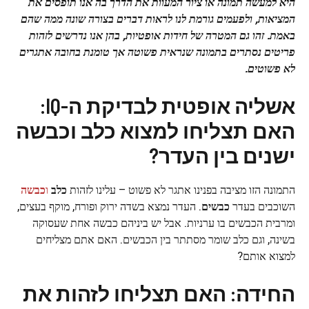
היא למעשה תמונה או ציור המעוות את הדרך בה אנו תופסים את
המציאות, ולפעמים גורמת לנו לראות דברים בצורה שונה ממה שהם
באמת. זהו גם המטרה של חידות אופטיות, בהן אנו נדרשים לזהות
פריטים נסתרים בתמונה שנראית פשוטה אך טומנת בחובה אתגרים
לא פשוטים.
אשליה אופטית לבדיקת ה-IQ:
האם תצליחו למצוא כלב וכבשה
ישנים בין העדר?
התמונה הזו מציבה בפנינו אתגר לא פשוט – עלינו לזהות
כלב
ו
כבשה
השוכבים בעדר
כבשים
. העדר נמצא בשדה ירוק ופורח, מוקף בעצים,
ומרבית הכבשים בו ערניות. אבל יש ביניהם כבשה אחת שעסוקה
בשינה, וגם כלב שומר מסתתר בין הכבשים. האם אתם מצליחים
למצוא אותם?
החידה: האם תצליחו לזהות את