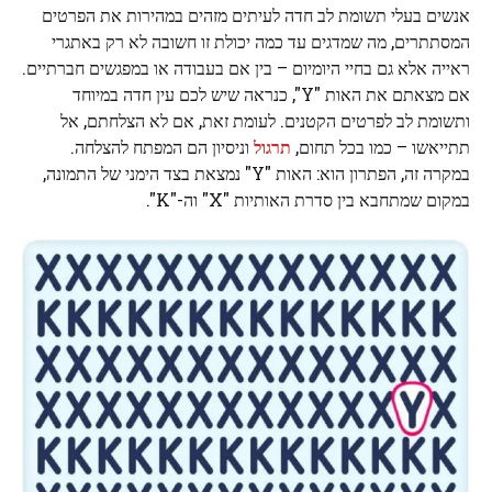
אנשים בעלי תשומת לב חדה לעיתים מזהים במהירות את הפרטים
המסתתרים, מה שמדגים עד כמה יכולת זו חשובה לא רק באתגרי
ראייה אלא גם בחיי היומיום – בין אם בעבודה או במפגשים חברתיים.
אם מצאתם את האות "Y", כנראה שיש לכם עין חדה במיוחד
ותשומת לב לפרטים הקטנים. לעומת זאת, אם לא הצלחתם, אל
תתייאשו – כמו בכל תחום,
תרגול
וניסיון הם המפתח להצלחה.
במקרה זה, הפתרון הוא: האות "Y" נמצאת בצד הימני של התמונה,
במקום שמתחבא בין סדרת האותיות "X" וה-"K".