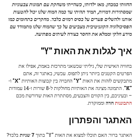
החזותי במבחן. מאז ילדותי, כשהייתי משחקת עם תמונות צבעוניות
שמסתירות דמויות, תמיד תהיתי עד כמה המוח שלנו יכול להטעות
אותנו ולהשלים פערים על בסיס רמזים בלבד. מחקרים בתחומים כמו
הפסיכולוגיה הקוגניטיבית מצביעים על כך שהמוח שלנו מתמודד עם
מידע חלקי וממלא את החסר בצורה לעיתים מפתיעה.
איך לגלות את האות "Y"
בחוויה האישית שלי, גיליתי שכשאני מתרכזת באמת, אפילו את
הפרטים הקטנים ביותר ניתן לתפוס. עכשיו, באתגר זה, אתם
מתבקשים לזהות את האות
"Y"
החבויה בין קבוצות האותיות
"X"
ו-
"K"
. התמונה מציגה את האותיות מחולקות ל-8 שורות ו-14 עמודות
– ובעיניכם, בין הקווים והצבעים, מסתתרת האות שדורשת מכם
התבוננות
חדה
וממוקדת.
האתגר והפתרון
האתגר ברור: האם תוכלו למצוא את האות "Y" בתוך
7 שניות
בלבד?