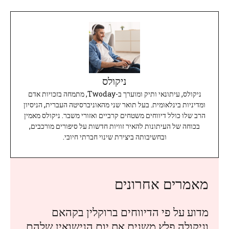
ניקולס
ניקולס, עיתונאי ותיק ומוערך ב-Twoday, מתמחה בזכויות אדם
ומדיניות בינלאומית. בעל תואר שני מהאוניברסיטה העברית, הניסיון
הרב שלו כולל דיווחים משטחים קרביים ואזורי משבר. ניקולס מאמין
בכוחה של העיתונות להאיר זוויות חדשות על סיפורים מורכבים,
ובחשיבותה ביצירת שינוי חברתי חיובי.
מאמרים אחרונים
מדוע על פי הדיווחים ברוקלין בקהאם
וניקולה פלץ משנים את יום הנישואין שלהם