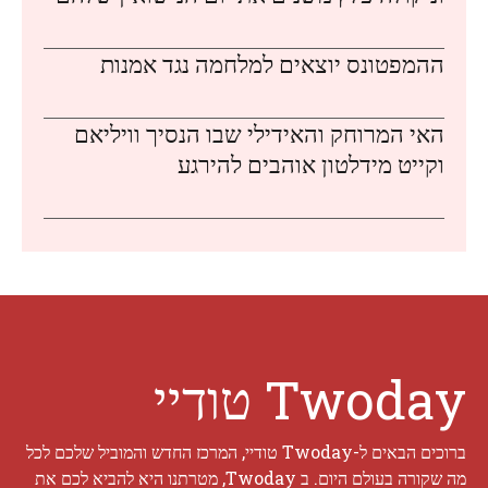
ההמפטונס יוצאים למלחמה נגד אמנות
האי המרוחק והאידילי שבו הנסיך וויליאם
וקייט מידלטון אוהבים להירגע
Twoday טודיי
ברוכים הבאים ל-Twoday טודיי, המרכז החדש והמוביל שלכם לכל
מה שקורה בעולם היום. ב Twoday, מטרתנו היא להביא לכם את