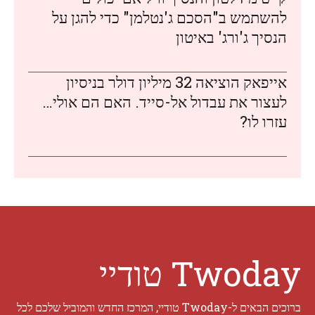
להשתמש ב"הסכם ג'נטלמן" כדי להגן על
הנסיך ג'ורג' באיטון
אייפאק הוציאה 32 מיליון דולר בניסיון
לעצור את עבדול אל-סייד. האם הם אולי…
עזרו לו?
Twoday טודיי
ברוכים הבאים ל-Twoday טודיי, המרכז החדש והמוביל שלכם לכל