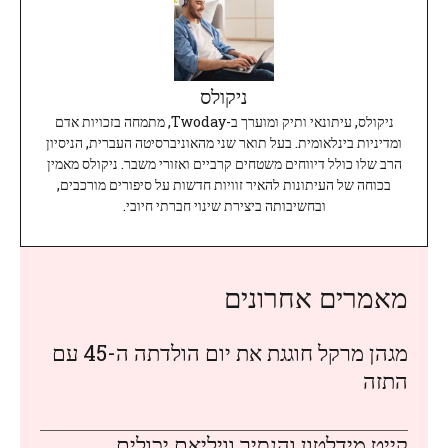
ניקולס
ניקולס, עיתונאי ותיק ומוערך ב-Twoday, מתמחה בזכויות אדם
ומדיניות בינלאומית. בעל תואר שני מהאוניברסיטה העברית, הניסיון
הרב שלו כולל דיווחים משטחים קרביים ואזורי משבר. ניקולס מאמין
בכוחה של העיתונות להאיר זוויות חדשות על סיפורים מורכבים,
ובחשיבותה ביצירת שינוי חברתי חיובי.
מאמרים אחרונים
מגהן מרקל חוגגת את יום הולדתה ה-45 עם
התזה
קייט מידלטון והנסיך וויליאם יכולים