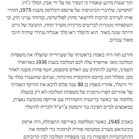
תוך שעות מרגע שאמרו כי הנסיך נזף על ידי אביו, המלך ג'ורג
'החמישי, שלדברי הביוגרפיה של פרנסס דונלדסון משנת 1975, הזהיר
אותו לעיתים קרובות להישאר מחוץ לפוליטיקה, במיוחד ענייני חוץ, וכי
השקפותיו מנוגדות לבריטים מדיניות משרד החוץ. התגובה של גרינג
הייתה שונה מאוד. הוא והיטלר ראו מלך אנגליה עתידי שיהיה חיובי
מאוד עבורם.
והרגע הזה היה באמת בראשיתו של שערורייה שהצלה את משפחת
המלוכה מאז: אדוארד עלה לכס המלוכה בשנת 1936 כאדוארד
השמיני, ונחשב להתחתן עם וואליס סימפסון, חטף פחות משנה לאחר
מכן. מסלול הזוג כדוכס והדוכסית מווינדזור, שניהם שהועברו בגלוי על
ידי היטלר, אחריו מאמץ בן 80 שנה פלוס לדכא את ההיקף האמיתי
של אהדתם הפרו-גרמנית של משפחת המלוכה-לא רק במעלה
מלחמה אך כאשר בריטניה התמודדה עם אירופה מכובשת נאצית,
במאמצים לביים הפיכה נגד ווינסטון צ'רצ'יל ולכריח להיטלר.
באביב 1945, כאשר המלחמה באירופה התפתלה, היה ארמון
בקינגהאם מעורב במשימה סודית לגרמניה כדי לסחוף את
ההתכתבויות הפועזות בין בני משפחת המלוכה לבין קרוביהם