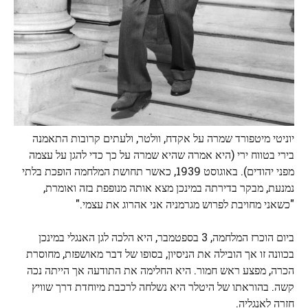
יוניטי מיטפורד שמרה על אקדח, וולטר, ולעתים קרובות התאמנה
בירי בטווח ירי (היא אמרה שהיא שמרה על כך כדי להגן על עצמה
מפני יהודים). באוגוסט 1939, כאשר תחושת המלחמה הופכת בלתי
נמנעת, מבקר בדירתה במינכן מצא אותה מנופפת בזה ואומרת,
"כשאני מחויבת לפרוש מגרמניה אני אהרוג את עצמי."
ביום הוכרז המלחמה, 3 בספטמבר, היא הלכה לגן האנגלי במינכן
בכוונה זו אך הובילה את הניסיון, בסופו של דבר מאושפזת, מחוסרת
הכרה, מפצע ראש חמור. היא החלימה את התודעה אך הייתה נכה
קשה. בהוראתו של היטלר היא נשלחה לרכבת מיוחדת דרך שוויץ
חזרה לאנגליה.