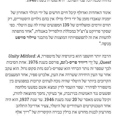
איגוד האחדות ואדולף קיבל חיים חדשים על ידי הגילוי האחרון של
יומניה שאבדו מזמן על ידי
דיילי מייל
ו
אין בהם גילויים היסטוריים, רק
תווים זורמים ומוצלחים של 139 המפגשים שהיו לה עם היטלר. כפי
שסקר פרויקט צ'רצ'יל במכללת הילסדייל באנגליה, "אחד מתפתה
להשוות את זה לתפוצפויותיו המוצגות של מתבגר
טיילור סוויפט
מְנִיפָה."
הרבה יותר חושפני הוא ביוגרפיה של מיטפורד,
Unity Mitford: A
Quest,
עַל יְדֵי
דייוויד פריס-ג'ונס,
פורסם בשנת 1976. אחת הסיבות
לכך שספר זה נותר הכרחי הוא שפריס-ג'ונס נחת סקופ גדול. הוא עקב
אחר עד העין היחידה ששרדה את העין, אלברט ספיר, אחד המעצבים
הקרובים ביותר של היטלר שהיה נוכח לעתים קרובות במפגשים בין
מיטפורד לפיהרר. שפר הועמד לדין ונמצא אשם בפשעי מלחמה
ופשעים נגד האנושות בנירנברג, אך בעיקר, נחסך מהוצאה להורג,
וקיבל עונש מאסר של 20 שנה בשנת 1946. עד שנת 1937, הוא היה
אחד הטכנוקרטים העתידיים של היטלר, צעיר אדריכל התלהב
מהרעיון לבנות מחדש את ברלין כבירה הקיסרית של "רייך אלף