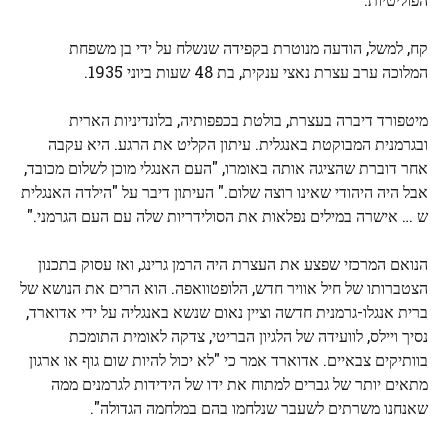
קח, למשל, הודעה מנוטרת בקפידה שנשלח על ידי בן משפחת
המלוכה ערב עצרת נאצי ענקית, בת 48 שעות ביוני 1935.
מיטפורד דיברה בעצרת, בולטת בכפפותיה, בלונדיניות הארית
ובגרמנית המבוקטת באנגלית. עיתון הקליט את הרגע. היא עקבה
אחר דוברת שהציגה אותה באומרו, "העם האנגלי מוכן לשלום מכובד,
אבל היה היהודי שאינו רוצה שלום." העיתון דיבר על "הילדה האנגלית
ש … אישרה במילים נפלאות את הסולידריות שלה עם העם הגרמני."
הנואם המרכזי שפצע את העצרת היה הרמן גרינג, ואז עסוק בתכנון
הצטברותו של חיל אוויר חדש, הלופטוואפה. הוא הרים את הנושא של
ברית אנגלו-גרמנית חדשה וציין נאום שנשא באנגליה על ידי אדוארד,
נסיך ויילס, לוועידה של הלגיון הבריטי, צדקה לאומית התומכת
בוותיקים צבאיים. אדוארד אמר כי "לא יכול להיות שום גוף או ארגון
מתאים יותר של גברים למתוח את ידו של הידידות לגרמנים ממה
שאנחנו משרתים לשעבר שנלחמו בהם במלחמה הגדולה".