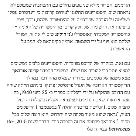
הגרמנים. הטרור מילא שני גזעים גדולים עם התכתבות שמעולם לא
נראתה שוב. היסטוריונים התלוננו לעיתים קרובות כי ווינדסורס עסקו
בשליטה על הגרסה שפורסמה על ההיסטוריה שלהם, ובכך, זייפו
ברצינות את הרשומות של חלק קריטי מההיסטוריה של האומה –
כהיסטוריון המלכותי האוסטרלי
ג'ני הוקינג
שים לי את זה, המודל
שלהם הוא זיוף על ידי השמטה. ארמון בקינגהאם לא הגיב על
ההאשמות.
עם זאת, במקרה של הדוכס מווינדזור, היסטוריונים כלבים ממשיכים
למצוא יותר כדי להוכיח את שפלו. המלומד הקפדני
קרינה אורבאך
מצא מטמון של מסמכים במדריד שנמלט מההודעה במהלך
הדיקטטורה הארוכה של הגנרל פרנסיסקו פרנקו. ביניהם הייתה שיחה
עם הדוכס שהוקלט על ידי דיפלומט ספרדי ב- 25 ביוני 1940, בה
אמר אדוארד שאם הגרמנים יפציצו את אנגליה ביעילות זה יכול
להביא שלום. (הגלישת בריטניה החלה 7 בספטמבר.) הדיפלומט
העיר, "נראה שהוא מאוד מקווה שזה יתרחש. הוא רוצה שלום בכל
מחיר. " אורבאך פרסמה את זה בספרה פורץ הדרך לשנת 2015,
Go-
betweens עבור היטלר.