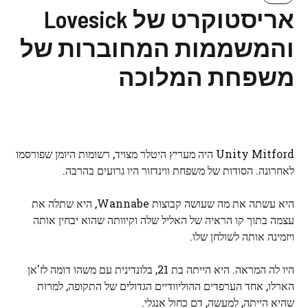
אריסטוקרט של Lovesick
והמשממות המחוברות של
משפחת המלוכה
Unity Mitford היה מעריץ היטלר מצויד, רשומות היומן שפורסמו
לאחרונה. הסודות של משפחת ווינדזור היו גרועים בהרבה.
היא עשתה את מה שעושה קבוצות Wannabe, היא שתלה את
עצמה בתוך קו הראיה של האליל שלה וקיוותה שהוא יבחין אותה
ויזמינה אותה לשולחן שלו.
היו לה המראה. היא הייתה בת 21, בלונדינית עם משהו דומה לז'אן
הארלו, אחד הערפדים ההוליוודיים הגדולים של התקופה, למרות
שהיא הייתה, למעשה, דם כחול אנגלי.