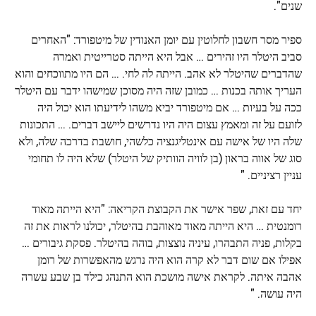
שנים".
ספיר מסר חשבון לחלוטין עם יומן האנודין של מיטפורד: "האחרים
סביב היטלר היו זהירים … אבל היא הייתה סטרייטית ואמרה
שהדברים שהיטלר לא אהב. הייתה לה לחי. … הם היו מתווכחים והוא
העריך אותה בכנות … כמובן שזה היה מסוכן שמישהו ידבר עם היטלר
ככה על בעיות … אם מיטפורד יביא משהו לידיעתו הוא יכול היה
לזועם על זה ומאמץ עצום היה היו נדרשים ליישב דברים. … התכונות
שלה היו של אישה עם אינטליגנציה כלשהי, חושבת בדרכה שלה, ולא
סוג של אווה בראון (בן לוויה הוותיק של היטלר) שלא היה לו תחומי
עניין רציניים. "
יחד עם זאת, שפר אישר את הקבוצת הקריאה: "היא הייתה מאוד
רומנטית … היא הייתה מאוד מאוהבת בהיטלר, יכולנו לראות את זה
בקלות, פניה התבהרו, עיניה נוצצות, בוהה בהיטלר. פסקת גיבורים …
אפילו אם שום דבר לא קרה הוא היה נרגש מהאפשרות של רומן
אהבה איתה. לקראת אישה מושכת הוא התנהג כילד בן שבע עשרה
היה עושה. "