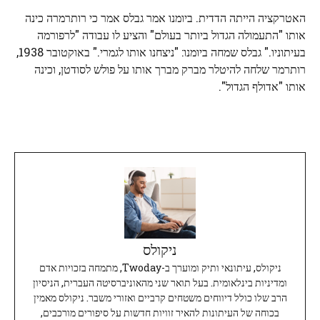
האטרקציה הייתה הדדית. ביומנו אמר גבלס אמר כי רותרמרה כינה
אותו "התעמולה הגדול ביותר בעולם" והציע לו עבודה "לרפורמה
בעיתוניו." גבלס שמחה ביומנו: "ניצחנו אותו לגמרי." באוקטובר 1938,
רותרמר שלחה להיטלר מברק מברך אותו על פולש לסודטן, וכינה
אותו "אדולף הגדול".
ניקולס
ניקולס, עיתונאי ותיק ומוערך ב-Twoday, מתמחה בזכויות אדם
ומדיניות בינלאומית. בעל תואר שני מהאוניברסיטה העברית, הניסיון
הרב שלו כולל דיווחים משטחים קרביים ואזורי משבר. ניקולס מאמין
בכוחה של העיתונות להאיר זוויות חדשות על סיפורים מורכבים,