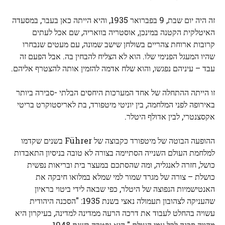
זה היה יום שבת, 9 בפברואר 1935, והיא הייתה כאן בעבר, במסעדה
האיטלקית הקטנה במינכן, אוסטריה בוואריה, שם אכל לעתים
קרובות ארוחת צהריים בשולחן שישב שמונה, עם מעטים שנבחרו
שהיו המעגל הפנימי שלו. הוא לא הצליח להבחין בה. אבל הפעם זה
עבד – עיניהם נפגשו, והוא שלח אדמה להזמין אותה להצטרף אליהם.
זו הייתה ההתחלה של אחד המערכות היחסים הבלתי -סבירה ביותר
באירופה לפני המלחמה, בין יוניטי מיטפורד, בת לאריסטוקרט בריטי
אקסצנטרי, לבין אדולף היטלר.
ההופעה הבוטה של ​​מיטפורד כקבוצה של Führer בשנים שקדמו
למלחמת העולם השנייה הסתיימה בצורה לא טובה בניסיון התאבדות
כושל, חזרה לאנגליה, ומה שהסתכם במעצר בית ובריאות נפשית
כושלת – צורה של מגרד שמור למי שמלא במלואו חיבקה את
האנטישמיות הנפוצה של היטלר, כפי שבאה לידי ביטוי בראיון
שהעניקה לצהובון תעמולה נאצי בשנת 1935: "הסכנה היהודית
עשויה בהחלט לעבוד את דרכה הרעה ממדינה למדינה, בעיקרון היא
מהווה סכנה לכל עמי העולם." היא נפטרה בשנת 1948.