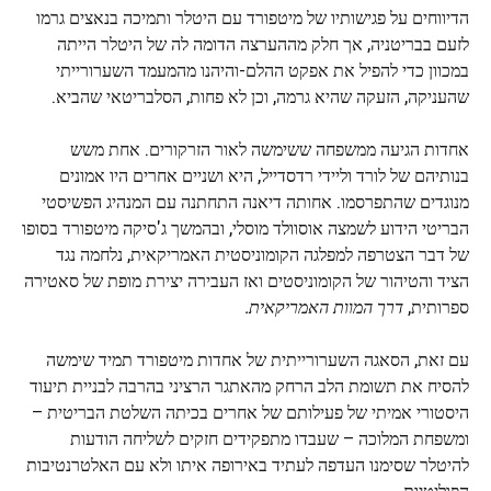
הדיווחים על פגישותיו של מיטפורד עם היטלר ותמיכה בנאצים גרמו
לזעם בבריטניה, אך חלק מההערצה הדומה לה של היטלר הייתה
במכוון כדי להפיל את אפקט ההלם-והיהנו מהמעמד השערורייתי
שהעניקה, הזעקה שהיא גרמה, וכן לא פחות, הסלבריטאי שהביא.
אחדות הגיעה ממשפחה ששימשה לאור הזרקורים. אחת משש
בנותיהם של לורד וליידי רדסדייל, היא ושניים אחרים היו אמונים
מנוגדים שהתפרסמו. אחותה דיאנה התחתנה עם המנהיג הפשיסטי
הבריטי הידוע לשמצה אוסוולד מוסלי, ובהמשך ג'סיקה מיטפורד בסופו
של דבר הצטרפה למפלגה הקומוניסטית האמריקאית, נלחמה נגד
הציד והטיהור של הקומוניסטים ואז העבירה יצירת מופת של סאטירה
ספרותית,
דרך המוות האמריקאית.
עם זאת, הסאגה השערורייתית של אחדות מיטפורד תמיד שימשה
להסיח את תשומת הלב הרחק מהאתגר הרציני בהרבה לבניית תיעוד
היסטורי אמיתי של פעילותם של אחרים בכיתה השלטת הבריטית –
ומשפחת המלוכה – שעבדו מתפקידים חזקים לשליחה הודעות
להיטלר שסימנו העדפה לעתיד באירופה איתו ולא עם האלטרנטיבות
הפוליטיות.