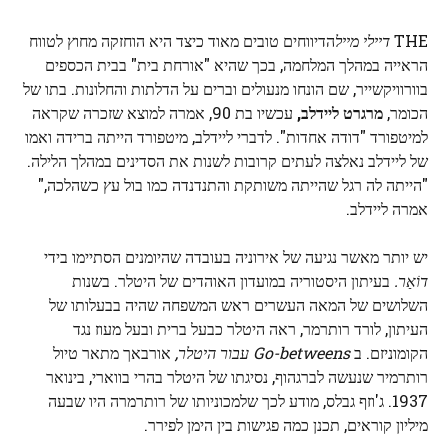
THE
דיילי מייל
הדיווחים טובים מאוד כיצד היא הוחזקה מחוץ לטווח
הראייה במהלך המלחמה, בכך שהיא "אורחת בית" בבית הכספים
בוורוויקשייר, שם הונחו מנעולים וברים על הדלתות והחלונות. בתו של
הכומר,
מרגרט ליידלב,
עכשיו בת 90, אמרה למוצא שזכרה שקראה
למיטפורד "דודה אחדות". לדברי ליידלב, מיטפורד הייתה ברידה ואמו
של ליידלב נאלצה לעתים קרובות לשנות את הסדינים במהלך הלילה.
"הייתה לה רגל שהייתה משותקת והתנדנדה כמו בול עץ כשהלכה,"
אמרה ליידלב.
יש יותר מאשר נגיעה של אירוניה בעובדה שהיומנים הסתיימו בידי
דוֹאַר.
בעיתון היסטוריה במועדון האוהדים של היטלר. בשנות
השלושים של המאה העשרים ראש המשפחה שהיה בבעלותו של
העיתון, לורד רותרמר, ראה היטלר כבעל ברית ובעל מעוז נגד
הקומוניזם. ב
Go-betweens עבור היטלר,
אורבאך מתאר טיול
רותרמיר שנעשה לברגהוף, נסיגתו של היטלר בהרי בווארי, בינואר
1937. ג'וזף גבלס, מודע לכך שלמכוניותו של רותרמרה היו שבעה
מיליון קוראים, תכנן כמה פגישות בין הימן לפירר.