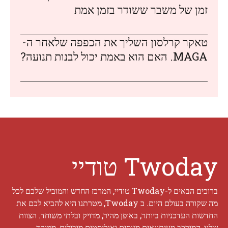
זמן של משבר ששודר בזמן אמת
טאקר קרלסון השליך את הכפפה שלאחר ה-
MAGA. האם הוא באמת יכול לבנות תנועה?
Twoday טודיי
ברוכים הבאים ל-Twoday טודיי, המרכז החדש והמוביל שלכם לכל
מה שקורה בעולם היום. ב Twoday, מטרתנו היא להביא לכם את
החדשות העדכניות ביותר, באופן מהיר, מדויק ובלתי משוחד. הצוות
שלנו, המורכב מעיתונאים מנוסים ואנליסטים מובילים, ממוקד