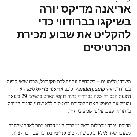
אריאנה מדיקס יורה
בשיקגו בברודווי כדי
להקליט את שבוע מכירת
הכרטיסים
תשכחו מלימונים – כשהחיים נותנים לכם סקנדובל, שברו שיאי קופות
בברודווי.
חוקי Vanderpump
כוכב
אריאנה מדיקס
סימנה את
הופעת הבכורה שלה בברודווי בתור רוקסי הארט ב
שיקגו
29 בינואר,
והוביל את המופע הארוך למכירת כרטיסים ללא שבוע החגים הטובה
ביותר אי פעם, על פי
שבוע ברודווי
.
מדיקס עברה מרכילות ריאליטי לרוח הזמן הרחב יותר לאחר שהחבר
לשעבר שלה
VPR
כוכב שותף
טום סנדובל
בגד בה עם חבר לצוות