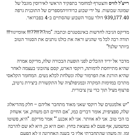
רייצ'ל לוויס
והצטרף למחזמר בתפקיד הראשי לאירוסין מוגבל של
שמונה שבועות. על ידי
שבוע ברודווי
המספרים של התוכנית גרפה
939,177.40 דולר עבור השבוע שהסתיים ב-4 בפברואר.
מדיקס הגיבה לחדשות באינסטגרם וכתבה: "מה?!?!!!??!!! אוומייגוד!!!
תודה רבה לכל מי שהגיע וראה את כולנו נותנים את הסנוור הטוב
ביותר שלנו!"
מדבר אל
יריד ההבלים
לפני הופעת הבכורה שלה, מדיקס אמרה
שהיא מתייחסת לדמותה, רוקסי הארט, קסם צהובוני בעצמה לאחר
שהיא הורגת את הפרמור שלה ונשלחת לכלא נשים. המחזמר הקלאסי
מתרכז במזימות המקרה ובמניפולציה של התקשורת ביצירת נרטיב,
פרצוף מציל תוך כדי עין ציבורית.
"יש אלמנטים של רוקסי שאני מאוד מתחבר אליהם – חלק מהדיאלוג
שלה, ספציפית; אומר דברים כמו, 'אם החיים הם משחק, אני אשחק
בו הכי טוב. אני לא אוותר. אני לא אכנע.'" אמר מדיקס. "היא, פשוטו
כמשמעו, אף פעם לא נמצאת בחוץ. ואם היא כן, היא לא שם להרבה
זמן. זה משהו שהתחברתי אליו כי בשנה האחרונה זו לא הפעם