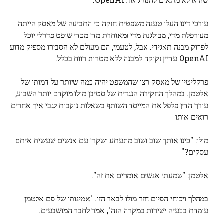
עורכי דינו העלו טענה משפטית חזקה כי התביעה של מאסק הייתה
מעורפלת מדי, מבולגנת מדי ומאוחרת מדי מכדי שופט פדרלי יוכל
לפרוק מבנה תאגידי. אבל, לטעמי, הם מעולם לא הסבירו מספיק מדוע
OpenAI עדיין זקוקה למבנה ללא מטרות רווח בכלל.
פרקליטיו של מאסק רצו שהמשפט יהיה כמה שיותר על דמותו של
אלטמן. במהלך החקירה הנגדית של סטיבן מולו מוקדם יותר השבוע,
עורך הדין פלפל את המייסד השותף בשאלות נוקבות לגבי איך אחרים
רואים אותו
מולו: "כינו אותך שוב ושוב מתעתע ושקרן עם אנשים שעשית איתם
עסקים?"
אלטמן: "שמעתי אנשים אומרים את זה".
במהלך ויכוחי הסיום חזר מולו לבאר הזו. "אמינותו של סם אלטמן
עומדת בבעיה ישירות במקרה הזה", אמר לחבר המושבעים.