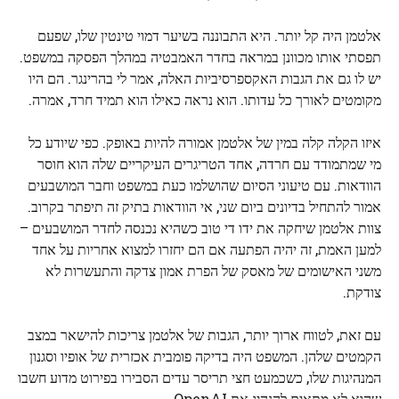
אלטמן היה קל יותר. היא התבוננה בשיער דמוי טינטין שלו, שפעם
תפסתי אותו מכוונן במראה בחדר האמבטיה במהלך הפסקה במשפט.
יש לו גם את הגבות האקספרסיביות האלה, אמר לי בהרינגר. הם היו
מקומטים לאורך כל עדותו. הוא נראה כאילו הוא תמיד חרד, אמרה.
איזו הקלה קלה במין של אלטמן אמורה להיות באופק. כפי שיודע כל
מי שמתמודד עם חרדה, אחד הטריגרים העיקריים שלה הוא חוסר
הוודאות. עם טיעוני הסיום שהושלמו כעת במשפט וחבר המושבעים
אמור להתחיל בדיונים ביום שני, אי הוודאות בתיק זה תיפתר בקרוב.
צוות אלטמן שיחקה את ידו די טוב כשהיא נכנסה לחדר המושבעים –
למען האמת, זה יהיה הפתעה אם הם יחזרו למצוא אחריות על אחד
משני האישומים של מאסק של הפרת אמון צדקה והתעשרות לא
צודקת.
עם זאת, לטווח ארוך יותר, הגבות של אלטמן צריכות להישאר במצב
הקמטים שלהן. המשפט היה בדיקה פומבית אכזרית של אופיו וסגנון
המנהיגות שלו, כשכמעט חצי תריסר עדים הסבירו בפירוט מדוע חשבו
שהוא לא מתאים להנהיג את OpenAI.