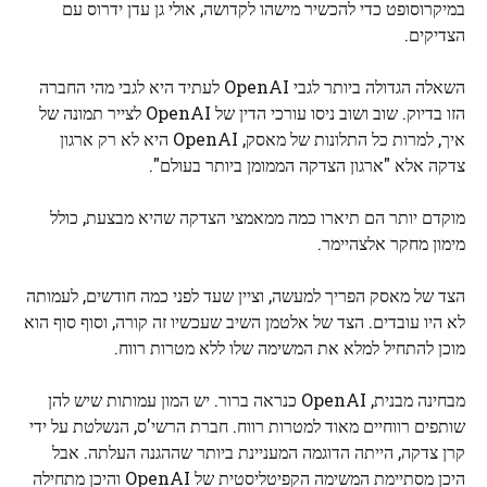
במיקרוסופט כדי להכשיר מישהו לקדושה, אולי גן עדן ידרוס עם
הצדיקים.
השאלה הגדולה ביותר לגבי OpenAI לעתיד היא לגבי מהי החברה
הזו בדיוק. שוב ושוב ניסו עורכי הדין של OpenAI לצייר תמונה של
איך, למרות כל התלונות של מאסק, OpenAI היא לא רק ארגון
צדקה אלא "ארגון הצדקה הממומן ביותר בעולם".
מוקדם יותר הם תיארו כמה ממאמצי הצדקה שהיא מבצעת, כולל
מימון מחקר אלצהיימר.
הצד של מאסק הפריך למעשה, וציין שעד לפני כמה חודשים, לעמותה
לא היו עובדים. הצד של אלטמן השיב שעכשיו זה קורה, וסוף סוף הוא
מוכן להתחיל למלא את המשימה שלו ללא מטרות רווח.
מבחינה מבנית, OpenAI כנראה ברור. יש המון עמותות שיש להן
שותפים רווחיים מאוד למטרות רווח. חברת הרשי'ס, הנשלטת על ידי
קרן צדקה, הייתה הדוגמה המעניינת ביותר שההגנה העלתה. אבל
היכן מסתיימת המשימה הקפיטליסטית של OpenAI והיכן מתחילה