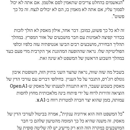
"הנאשמים בהחלט צריכים שתאמין לסם אלטמן. אם אתה לא יכול
לסמוך עליו, אם אתה לא מאמין בו, הם לא יכולים לנצח. זה כל כך
פשוט".
זה לא כל כך פשוט, כמובן. דבר אחד, אילון מאסק לא הולך לזכות
בכדור קפיצה לאמינות עם חבר מושבעים של אזור המפרץ. במהלך
תהליך הבחירה, מושבעים רבים הביעו אנטיפתיה עזה כלפיו וכלפי
הפוליטיקה שלו. נראה שההופעה המהוגנת אך הקרבית מדי פעם כעד
במהלך השבוע הראשון של המשפט לא שינה זאת.
בשביל מה שזה שווה, נראה שהצד השני בתיק הזה, השופטת איבון
גונזלס רוג'רס, התגבר על כל העניין. בחילופי דברים עם עורכי הדין של
מאסק בשבוע שעבר, היא התנגדה לטענתו של מאסק ש-OpenAI
הוציאה זהירות לרוח על ידי פיתוח בינה מלאכותית מחוץ לחסות
עמותה, בזמן שהוא יצר חברה למטרות רווח ב-xAI.
"כל המשפט הזה הוא אירוניה ענקית", אמרה בביטול לעורכי הדין של
מאסק. זה משנה שהיא כל כך המומה מהטיעון שלהם כי חבר
המושבעים במקרה הזה הוא רק מייעץ; יש לה שליטה סופית על