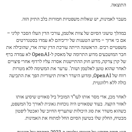
התוצאה.
מעבר לאמינות, יש שאלות משפטיות חמורות בלב התיק הזה.
במהלך טיעוני הסיום של צוות אלטמן, עורכי הדין העלו הסבר קליני –
אם כי ארוך – מדוע הטענות של יריביהם לא עמדו בסטנדרטים
משפטיים רבים. הראשונה הייתה עורכת הדין שרה אדי, שהובילה את
חבר המושבעים מדוע התרומה של מאסק ל-OpenAI לא עמדה ברף
של קרן צדקה, מדוע חוק ההתיישנות אסרה עליו לרדוף אחרי פיצויים
לאחר שהוא טוען לאלטמן ושות'. ערער את המשימה ללא מטרות
רווח של OpenAI, ומדוע היעדר ראיות תיעודיות הפך את התביעה
כולה ללא רלוונטית.
לאחר מכן, אדי מסר אותו לעו"ד המוביל ביל סאוויט שיסיע אותו
לאזור הקצה. בעוד שסאוויט היה נוכחות גאונית לאורך כל המשפט,
כשהוא משדר את סוג היכולות שתעריף החיוב של ואכטל ליפטון
מבטיח, החלק שלו בטיעון הסיום החל למתוח את האמינות.
הוא סיפר מחדש על פיטורי אלטמן ב-2023 כמקרה של מועצת