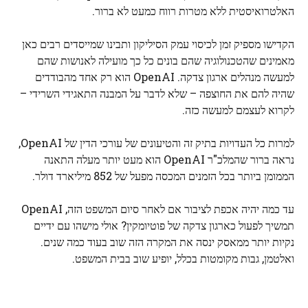
האלטרואיסטית ללא מטרות רווח כמעט לא ברור.
הקדישו מספיק זמן לכיסוי עמק הסיליקון ותבינו שמייסדים רבים כאן
מאמינים שהטכנולוגיה שהם בונים כל כך מועילה לאנושות שהם
למעשה מנהלים ארגון צדקה. OpenAI הוא רק אחד מהבודדים
שהיה להם את החוצפה – שלא לדבר על המבנה התאגידי השרידי –
לקרוא לעצמם למעשה כזה.
למרות כל העדויות בתיק זה והטיעונים של עורכי הדין של OpenAI,
נראה ברור שהמלכ"ר OpenAI הוא מעט יותר מעלה התאנה
הממומן ביותר בכל הזמנים המכסה מפעל של 852 מיליארד דולר.
עד כמה יהיה אכפת לציבור אם לאחר סיום המשפט הזה, OpenAI
תמשיך לפעול כארגון צדקה של פוטיומקין? אולי מישהו עם ידיים
נקיות יותר ממאסק ינסה את המקרה הזה שוב בעוד כמה שנים.
ואלטמן, גבות מקומטות בכלל, יופיע שוב בבית המשפט.