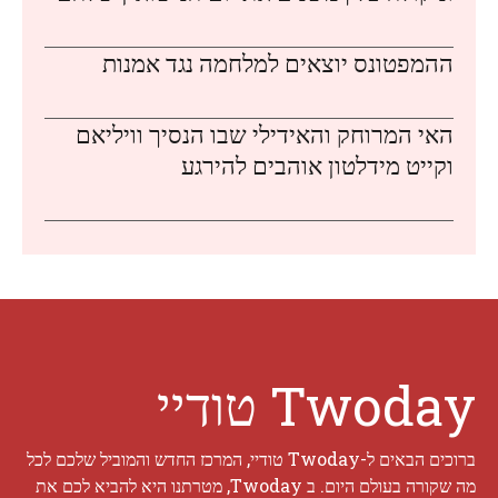
ההמפטונס יוצאים למלחמה נגד אמנות
האי המרוחק והאידילי שבו הנסיך וויליאם
וקייט מידלטון אוהבים להירגע
Twoday טודיי
ברוכים הבאים ל-Twoday טודיי, המרכז החדש והמוביל שלכם לכל
מה שקורה בעולם היום. ב Twoday, מטרתנו היא להביא לכם את