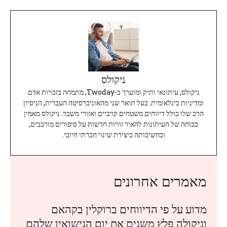
ניקולס
ניקולס, עיתונאי ותיק ומוערך ב-Twoday, מתמחה בזכויות אדם
ומדיניות בינלאומית. בעל תואר שני מהאוניברסיטה העברית, הניסיון
הרב שלו כולל דיווחים משטחים קרביים ואזורי משבר. ניקולס מאמין
בכוחה של העיתונות להאיר זוויות חדשות על סיפורים מורכבים,
ובחשיבותה ביצירת שינוי חברתי חיובי.
מאמרים אחרונים
מדוע על פי הדיווחים ברוקלין בקהאם
וניקולה פלץ משנים את יום הנישואין שלהם