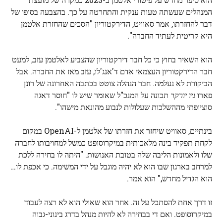
המנהלים שעשתה טעות ענקית והתחרטה על כך. בהצבעה בסופו של
דבר להחזרתו, אמר סאוויט, הדירקטוריון "הסכים שהחזרת אלטמן
היא קריטית לעתיד החברה".
הוא השאיר בחוץ כי כל חבר דירקטוריון שהצביע לאלטמן עזב, למעט
חבר הדירקטוריון העצמאי אדם ד'אנג'לו, עזב מאז את החברה. אבל
הביקורת לא נעלמה. חבר הנהלה צוטט בכתבה האחרונה של רונן
פארו
ניו יורקר
תכונה על המנכ"ל שאומר שיש לו "חוסר דאגה
סוציופתי מההשלכות שעלולות לנבוע מהונאת מישהו".
בינתיים, סאוויט שיחזר את חזרתו של אלטמן ל-OpenAI במקום
לקחת תפקיד בינה מלאכותית במיקרוסופט כמשל למחויבותו לחברה
שלו ולאמונות הליבה שלה בטובת האנושות. "היתה לו בחירה ללכת
למרחב בארגון שבו הוא לא יהיה מוגבל על ידי המשימה. כי אכפת לו…
הוא הגדיל מחדש," הוא אמר.
זו דרך אחת להסתכל על זה. אחר הוא שאולי הוא לא רצה לעבוד
במיקרוסופט. ואם די בבחירה לא להיות מנהל בדרג בינוני-גבוה