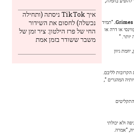
 להופיע בחמלה,
איך TikTok ניסתה (ותחילה
נכשלה) לחסום את השידור
Grimes.
"תמיד
ינסי או דרה או
החי של פרז הילטון: ציר זמן של
יותר. "
משבר ששודר בזמן אמת
וזמת גיוון
 הקרובות לליבם.
יה המהגרים ",
התקליטים
פה ולא יכולתי
יה, "אמרה.