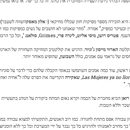
השפה הבלתי ניתנת לעצירה המחברת את כולנו. זה כל כך יפה. אז בואו נמשיך
יא הזכירה מספר מפיקות חזון שכללו מוזיקאי (ו
אלון מאסק
השווה לשעבר)
 ובעיקר כמפיק," אמרה. "מוזר שאנחנו לא חושבים על נשים כמפיקות כמו קוו
הענף.
פטריס רושן, מיסי אליוט, לינדה פרי,
Grimes,
סולאנג ',
וכל כך הרבה 
הקלטה
הארווי מייסון ג'וניור.
הדגיש את קולקטיב המוזיקה השחורה של הארגון, י
השבועון,
שהופיע מאוחר יותר.
ם ראשון, עוד כמה אמנים השתמשו בנאומי הקבלה שלהם כדי לדבר על סוגיות
Las Mujeres ya no llor
שאקירה
הקדישה את הפרס שלה ל"אחיה ואחיות
. "
רואן
הביא מחברת על הבמה וקרא נאום המתח ביקורת על הנוהג בתעשיית 
כר וללא הטבות.
יון עבודה אפס מתחת לחגורה. כמו רוב האנשים, התקשיתי למצוא עבודה במגי
כך מחויב לאמנותי ולהרגיש כל כך נבגד על ידי המערכת וכל כך ללא הומניזצ