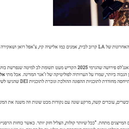
אף על פי שחלק גדול מהמיקוד של הלילה היה על מדורות הבר האחרונות של LA קרוב לבית, אמנים כמו אלישיה קיז, צ'אפל
התמקדות בהתאוששות לאחר שריפות הבר ההרסניות של לוס אנג'לס פירושה שהגרמי 2025 הקדיש מעט תשומת לב ל
 הגבוה ביותר, שמרו על הערותיה לפוליטיקה של ז'אנר המדינה. אבל מתי
אלי
דת לתוכניות ההפוגה ההולכת וגוברת לתוכניות DEI שהגיעו לשיאם בנשיא
 מוכשרים, עובדים קשה, מרקע שונה עם נקודות מבט שונות וזה משנה את המש
המייצגים מתחת. "ככל שיותר קולות, הצליל חזק יותר. כאשר כוחות הרסניי