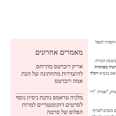
 רואן ושאקירה הקפידו לטפל
מאמרים אחרונים
מיטה שנפרשת בוושינגטון הבירה.
אריק רוברטס מתייחס
שיה מפתחות
להיעדרות מהחתונה של הבת
דונלד
אמה רוברטס
חק, "אמרה. "דיי
מלניה טראמפ נותנת ניסיון נוסף
לסרטים דוקומנטריים למרות
ם מנסים לשרוף
הפלופ של סרטה