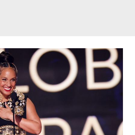
דלג
תוכן