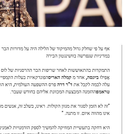
במדיניות שנפרשה בוושינגטון הבירה
אֲפִילוּ
ביונסה,
אחד מ
קמלה האריס
הפונדקאיות בעלות הקמפיין
עלה לבמה לקבל את
ד"ר דרה
פרס ההשפעה העולמית, היא התייחסה מחוד
טראמפ
ההזמנה המבצעת המכוונת אליהם בחודש שעבר.
"זה לא הזמן לסגור את מגוון הקולות. ראינו, בשלב זה, אנשים
אינו מהווה איום. זו מתנה. "
היא דחקה בתעשיית המוזיקה להמשיך לספק הזדמנויות לאמנים 