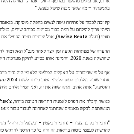
אותנו, אנו עולים מהאפר כמו עוף החול, "אמרה. "מוזיקה היא 
באמפתיה – מה שאני מכנה טיפול בנפש. "
קיז זכה לכבוד על פתיחת גישה לנשים בהפקת מוסיקה. בנאומה ה
הייתי צריך להילחם על רמת כבוד מסוימת ככותב שירים, כמלחין
סוויזי (בעלה
Swizz Beatz
), אבל יצרניות תמיד הפעילו את 
ההערה של מפתחות הגיעה זמן קצר לאחר מנכ"ל האקדמיה ל
שהושקה בשנת 2020, והזמינה אותו בסיוע לתיקון מערכות היחסים של גראמי עם אמנים, כולל
אף על פי שדיבורים על האקלים הפוליטי הלאומי היה נדיר ביו
אחרי שזכה באלבום הפופ הלטיני הטוב ביותר לשנת 2024
an,
והוסיפה," אתה אהוב. אתה שווה את זה, ואני תמיד אלחם איתך
כאשר קיבלה את הפרס לאמנית החדשה הטובה ביותר,
צ'אפל 
המשותפת לבקש מאמנים שנחתמו לאחרונה לעבוד עבור מעט ש
"חתמתי כל כך צעיר – נחתמתי כקטין – וכשנפלתי, היה לי ניס
להרשות לעצמי ביטוח בריאות. זה היה כל כך הרסני להרגיש כל 