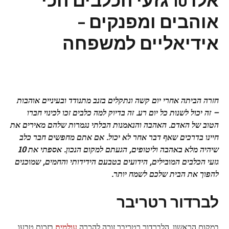
אוהבים ומפנקים –
אידיאליים למשפחה
חזרה הביתה אחרי יום קשה ונתקלים בזנב מתנודד ובעיניים אוהבות
– זה יכול לשנות כל יום רע. זה בדיוק למה כלבים זכו לכינוי חברו
הטוב של האדם. האהבה והנאמנות הבלתי נגמרות שלהם מאירים את
חיינו בדרכים שאף דבר אחר לא יכול. אם אתם מחפשים חבר כלב
שיהיה מלא באהבה וליטופים, הגעתם למקום הנכון. אספתי את 10
גזעי הכלבים המובילים, הידועים בטבעם הידידותי והחמים, שמוכנים
להפוך את הבית שלכם לשמח יותר.
לברדור רטריבר
במקום הראשון, הלברדור רטריבר זוכה להכרה
עולמית
בזכות טבעו