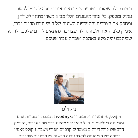
בחירת כלב שמוכר בטבעו הידידותי והאוהב יכולה להוביל לקשר
עמוק ומספק. כל אחד מהגזעים הללו מביא משהו מיוחד לשולחן,
ומספק את הצרכים וההעדפות השונות של בעלי חיות מחמד. זכרו,
אימוץ כלב הוא החלטה גדולה שצריכה להתאים לחיים שלכם, ולוודא
שביתכם יהיה מלא באהבה ושמחה עבור שניכם.
ניקולס
ניקולס, עיתונאי ותיק ומוערך ב-Twoday, מתמחה בזכויות אדם
ומדיניות בינלאומית. בעל תואר שני מהאוניברסיטה העברית, הניסיון
הרב שלו כולל דיווחים משטחים קרביים ואזורי משבר. ניקולס מאמין
בכוחה של העיתונות להאיר זוויות חדשות על סיפורים מורכבים,