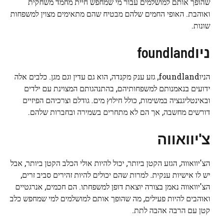
שהופך אותם למושלמים עבור מי שמחפש חיית מחמד משחקית
ואוהבת. האופי החמים שלהם מבטיח שהם מתאימים מצוין למשפחות
שונות.
ניוfoundland
הניוfoundland, גזע ענק מקנדה, הוא גם עדין וגם מגן. כלבים אלה
ידועים בנאמנותם למשפחותיהם, בהתנהגותם המצוינת עם ילדים
ובאינטליגנציה במשימות, כולל חילוץ מים. גודלם וצרכיהם הפיזיים
דורשים מחשבה, אך הם לא מתחרים בשמירה ובחברות שלהם.
צ'יוואווה
הצ'יוואווה, הגזע הקטן ביותר, יכול להיות אולי הכלב הקטן ביותר, אבל
יש לו אישיות ענקית. למרות שהם יכולים להיות זהירים סביב זרים,
הצ'יוואווה נאמן בצורה יוצאת דופן למשפחתו. הם חכמים, אנרגטיים
ואוהבים להיות פעילים, מה שהופך אותם למושלמים למי שמחפש כלב
קטן עם הרבה אהבה לתת.