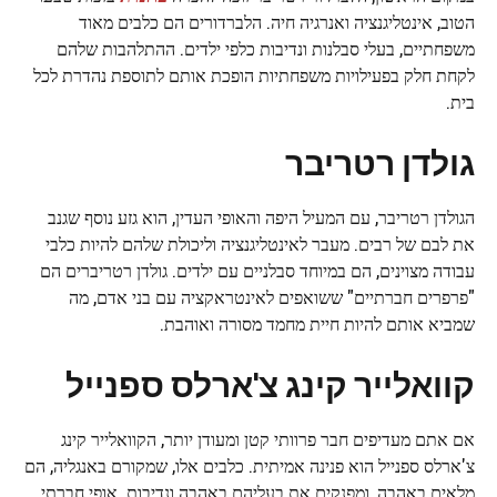
הטוב, אינטליגנציה ואנרגיה חיה. הלברדורים הם כלבים מאוד
משפחתיים, בעלי סבלנות ונדיבות כלפי ילדים. ההתלהבות שלהם
לקחת חלק בפעילויות משפחתיות הופכת אותם לתוספת נהדרת לכל
בית.
גולדן רטריבר
הגולדן רטריבר, עם המעיל היפה והאופי העדין, הוא גזע נוסף שגנב
את לבם של רבים. מעבר לאינטליגנציה וליכולת שלהם להיות כלבי
עבודה מצוינים, הם במיוחד סבלניים עם ילדים. גולדן רטריברים הם
"פרפרים חברתיים" ששואפים לאינטראקציה עם בני אדם, מה
שמביא אותם להיות חיית מחמד מסורה ואוהבת.
קוואלייר קינג צ'ארלס ספנייל
אם אתם מעדיפים חבר פרוותי קטן ומעודן יותר, הקוואלייר קינג
צ'ארלס ספנייל הוא פנינה אמיתית. כלבים אלו, שמקורם באנגליה, הם
מלאים באהבה, ומפנקים את בעליהם באהבה ונדיבות. אופי חברתי