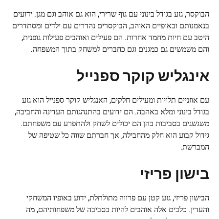
הבוקסר, גזע בגודל בינוני עם גוף שרירי, הוא גם אוהב וגם מגן. ידועים
בנאמנותם ובאופיים האוהב, הבוקסרים נהדרים עם ילדים ומסתדרים
היטב עם חיות מחמד אחרות. הם פעילים ואוהבים פעילות גופנית,
והם משמשים גם כמגנים וגם כחברים למשחק בתוך המשפחה.
אינגליש קוקר ספנייל
עם אוזניים תלויות ומעילים חלקים, האנגליש קוקר ספנייל הוא גזע
בגודל בינוני ומלא באהבה. הם ידועים בהתנהגותם העדינה והחביבה,
משגשגים בסביבות בהן הם יכולים לשחק ולהתפרע עם משפחתם.
גידול קבוע הוא חלק מהחבילה, אך חברתם שווה כל שטיפה של
המברשת.
בישון פריזי
הבישון פריזי, גזע קטן עם פרווה מתולתלת, ידוע באופיו המשחקי
והעדין. כלבים אלה אוהבים להיות בסביבה של משפחותיהם, מה