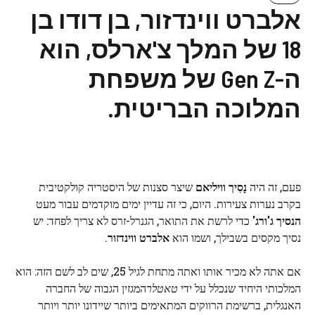
אלברט ווינדזור, בן דודו בן
18 של המלך צ'ארלס, הוא
ה-Gen Z של משפחת
המלוכה הבריטית.
פעם, זה היה
נָסִיך
וויליאם
שיצר סצנות של היסטריה קולקטיבית
בקרב נערות צעירות. היום, כי זה עדיין ימים מוקדמים עבור מעט
הנסיך ג'ורג'
כדי לרשת את התואר, הגנרל-זרס לא צריך לפחד: יש
נסיך מקסים בשבילך, ושמו הוא
אלברט ווינדזור
.
אם אתה לא מכיר אותו ואתה מתחת לגיל 25, שים לב לשם הזה: הוא
המלכותי היחיד שנכלל על ידי
טאטלר
המגזין הגבוה של החברה
האנגלית, ברשימת הרווקים המתאימים ביותר שיידונו יותר ויותר