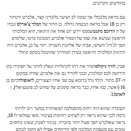
בחודשים הקרובים.
עם מראה מלנכולי אך שובה לב ושיער בלונדיני קצר, אלברט ווינדזור
רק בן 18 אבל מראה הבטחה גדולה. בן הדוד של
המלך צ'ארלס
ונכדו
של ה
הדוכס מקנט
שממנו יירש יום אחד את התואר, הוא המלכותי
הראשון שנושא את שמו של הנסיך אלברט, המכונה ברטי, שלימים
הפך לג'ורג' השישי, אביה של אליזבת השנייה. יתר על כן, אלברט היה
התינוק המלכותי הראשון בעידן המודרני שהוטבל בטקס קתולי.
אביו,
לורד ניקולס
המיר את דתו לקתוליות ונאלץ לוותר על תפקידו בקו
הירושה לכס המלכות, ובכך להדיר גם את אלברט, שהיה במקום
ה-37 בתור. הילד גדל ברומא עם שני אחיו הצעירים,
ליאופולד
כיום בן
16 (ואשר, כמו אחיו, כבר מראה סימנים של שוחט לב פוטנציאלי), ו
לואיס
11.
העובדה שהוא היה רחוק מהממלכה המאוחדת במשך רוב ילדותו
גרמה לכך שהוא נראה רק לעתים רחוקות בציבור. מאז שמלאו לו 18,
נראה שאלברט הפך פעיל יותר בחברה. בניגוד לאביו, שאינו ביחסים
טובים עם משפחת המלוכה ולפי הדיווחים אפילו לא הוזמן לטקס