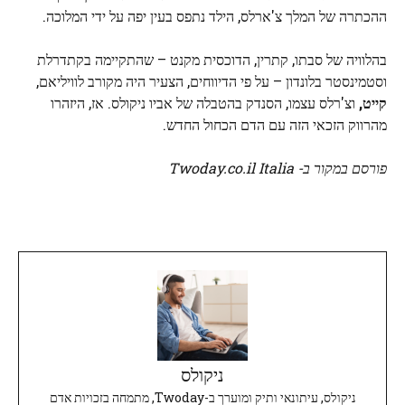
ההכתרה של המלך צ'ארלס, הילד נתפס בעין יפה על ידי המלוכה.
בהלוויה של סבתו, קתרין, הדוכסית מקנט – שהתקיימה בקתדרלת
וסטמינסטר בלונדון – על פי הדיווחים, הצעיר היה מקורב לוויליאם,
קייט,
וצ'רלס עצמו, הסנדק בהטבלה של אביו ניקולס. אז, היזהרו
מהרווק הזכאי הזה עם הדם הכחול החדש.
פורסם במקור ב- Twoday.co.il Italia
ניקולס
ניקולס, עיתונאי ותיק ומוערך ב-Twoday, מתמחה בזכויות אדם